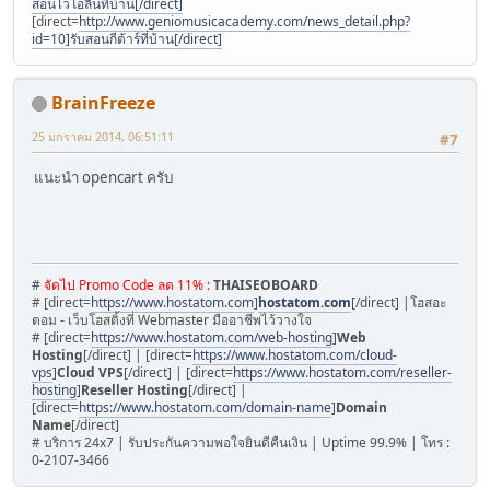
สอนไวโอลินที่บ้าน[/direct]
[direct=
http://www.geniomusicacademy.com/news_detail.php?
id=10]รับสอนกีต้าร์ที่บ้าน[/direct]
BrainFreeze
25 มกราคม 2014, 06:51:11
#7
แนะนำ opencart ครับ
#
จัดไป Promo Code ลด 11% :
THAISEOBOARD
# [direct=
https://www.hostatom.com
]
hostatom.com
[/direct] |โฮสอะ
ตอม - เว็บโฮสติ้งที่ Webmaster มืออาชีพไว้วางใจ
# [direct=
https://www.hostatom.com/web-hosting
]
Web
Hosting
[/direct] | [direct=
https://www.hostatom.com/cloud-
vps
]
Cloud VPS
[/direct] | [direct=
https://www.hostatom.com/reseller-
hosting
]
Reseller Hosting
[/direct] |
[direct=
https://www.hostatom.com/domain-name
]
Domain
Name
[/direct]
# บริการ 24x7 | รับประกันความพอใจยินดีคืนเงิน | Uptime 99.9% | โทร :
0-2107-3466