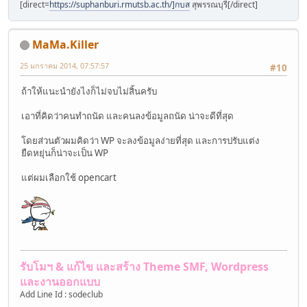
[direct=
https://suphanburi.rmutsb.ac.th/]กบส
สุพรรณบุรี[/direct]
MaMa.Killer
25 มกราคม 2014, 07:57:57
#10
ถ้าให้แนะนำยังไงก็ไม่จบไม่สิ้นครับ
เอาที่คิดว่าคนทำถนัด และคนลงข้อมูลถนัด น่าจะดีที่สุด
โดยส่วนตัวผมคิดว่า WP จะลงข้อมูลง่ายที่สุด และการปรับแต่ง
ยืดหยุ่นก็น่าจะเป็น WP
แต่ผมเลือกใช้ opencart
รับโมฯ & แก้ไข และสร้าง Theme SMF, Wordpress
และงานออกแบบ
Add Line Id : sodeclub