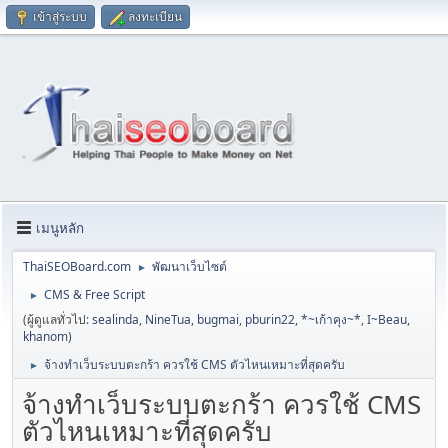
เข้าสู่ระบบ
ลงทะเบียน
เมนูหลัก
ThaiSEOBoard.com
พัฒนาเว็บไซต์
►
CMS & Free Script
►
(ผู้ดูแลทั่วไป:
sealinda
,
NineTua
,
bugmai
,
pburin22
,
*~เก้าคุง~*
,
I~Beau
,
khanom
)
จ้างทำเว็บระบบตะกร้า ควรใช้ CMS ตัวไหนเหมาะที่สุดครับ
►
จ้างทำเว็บระบบตะกร้า ควรใช้ CMS
ตัวไหนเหมาะที่สุดครับ