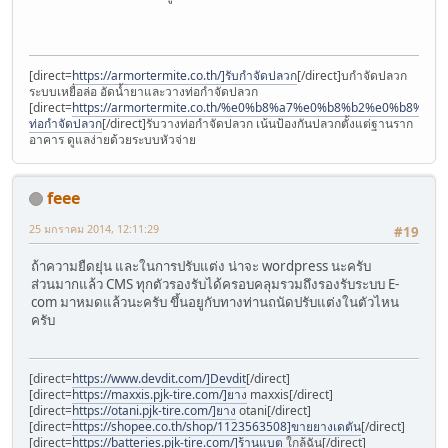
[direct=
https://armortermite.co.th/]รับกำจัดปลวก
[/direct]บกำจัดปลวก
ระบบเหยื่อล่อ อัดน้ำยาและวางท่อกำจัดปลวก
[direct=
https://armortermite.co.th/%e0%b8%a7%e0%b8%b2%e0%
ท่อกำจัดปลวก
[/direct]รับวางท่อกำจัดปลวก เน้นป้องกันปลวกตั้งแต่ฐานราก
อาคาร ดูแลง่ายด้วยระบบหัวจ่าย
feee
25 มกราคม 2014, 12:11:29
#19
ถ้าความยืดยุ่น และในการปรับแต่ง น่าจะ wordpress นะครับ
ส่วนมากแล้ว CMS ทุกตัวรองรับได้ครอบคลุมรวมถึงรองรับระบบ E-
com มาหมดแล้วนะครับ ขึ้นอยูกับทางท่านถนัดปรับแต่งในตัวไหน
ครับ
[direct=
https://www.devdit.com/]Devdit
[/direct]
[direct=
https://maxxis.pjk-tire.com/]ยาง
maxxis[/direct]
[direct=
https://otani.pjk-tire.com/]ยาง
otani[/direct]
[direct=
https://shopee.co.th/shop/1123563508]ขายยางเดตัน
[/direct]
[direct=
https://batteries.pjk-tire.com/]ร้านแบต
ใกล้ฉัน[/direct]