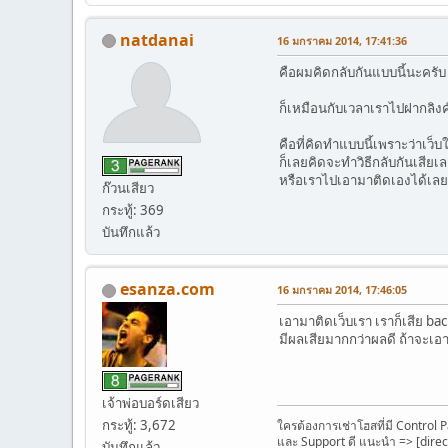
natdanai
16 มกราคม 2014, 17:41:36
คือผมคิดกลับกันแบบนี้นะครับ 
ก็เหมือนกับเวลาเราไปฝากลิงค์ไ
คือที่คิดทำแบบนี้เพราะว่าเว็บ
ก็เลยคิดจะทำวิธีกลับกันเสียเ
หรือเราไปเอามาติดเองได้เลย 
ก๊วนเสียว
กระทู้: 369
บันทึกแล้ว
esanza.com
16 มกราคม 2014, 17:46:05
เอามาติดเว็บเรา เราก็เสีย bac
มีผลเสียมากกว่าผลดี ถ้าจะเอา
เจ้าพ่อบอร์ดเสียว
กระทู้: 3,672
ใครต้องการเช่าโฮสที่มี Control P
และ Support ดี แนะนำ => [direc
บันทึกแล้ว