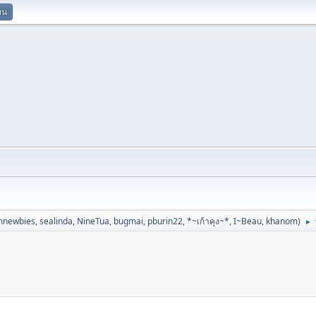
ยน
mnewbies
,
sealinda
,
NineTua
,
bugmai
,
pburin22
,
*~เก้าคุง~*
,
I~Beau
,
khanom
)
►