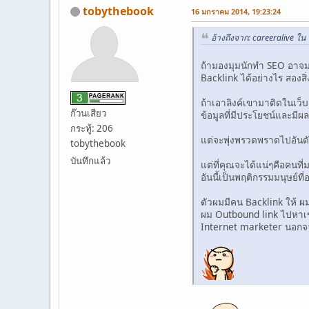
tobythebook
16 มกราคม 2014, 19:23:24
อ้างถึงจาก: careeralive ใ
ถ้ามองมุมนักทำ SEO อาจมอง
Backlink ได้อย่างไร สองสิ่ง
ถ้าเอาลิงค์เขามาติดในเว็
ก๊วนเสียว
ข้อมูลที่มีประโยชน์และมีผล
กระทู้: 206
แต่จะพุ่งพรวดพราดไปอันดับห
tobythebook
บันทึกแล้ว
แต่ที่คุณจะได้แน่ๆคือคนที่
อันนี้เป็นพฤติกรรมมนุษย์ที
ตัวผมมีคน Backlink ให้ 
ผม Outbound link ไปหาเข
Internet marketer นอกจา