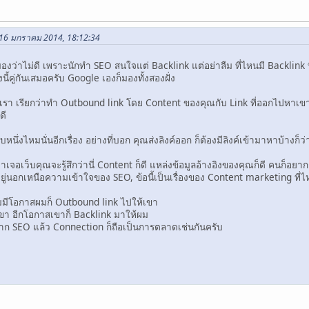
น 16 มกราคม 2014, 18:12:34
ว่าไม่ดี เพราะนักทำ SEO สนใจแต่ Backlink แต่อย่าลืม ที่ไหนมี Backlink ที
นี้คู่กันเสมอครับ Google เองก็มองทั้งสองฝั่ง
บเรา เรียกว่าทำ Outbound link โดย Content ของคุณกับ Link ที่ออกไปหาเขาต
ดี
นึ่งไหมนั่นอีกเรื่อง อย่างที่บอก คุณส่งลิงค์ออก ก็ต้องมีลิงค์เข้ามาหาบ้างก็ว
มาเจอเว็บคุณจะรู้สึกว่านี่ Content ก็ดี แหล่งข้อมูลอ้างอิงของคุณก็ดี คนก็อ
่อยู่นอกเหนือความเข้าใจของ SEO, ข้อนี้เป็นเรื่องของ Content marketing ที่ไหน
ผมมีโอกาสผมก็ Outbound link ไปให้เขา
า อีกโอกาสเขาก็ Backlink มาให้ผม
ก SEO แล้ว Connection ก็ถือเป็นการตลาดเช่นกันครับ