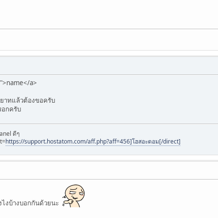
rl">name</a>
รยาทแล้วต้องขอครับ
หรอกครับ
anel ดีๆ
t=
https://support.hostatom.com/aff.php?aff=456]โฮสอะตอม[/direct]
ยังไงบ้างบอกกันด้วยนะ