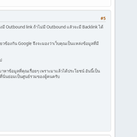
#5
องมี Outbound link ถ้าไม่มี Outbound แลัวจะมี Backlink ได้
วข้องกัน Google จึงจะมองว่าเว็บคุณเป็นแหล่งข้อมูลที่มี
ไป
มาหาข้อมูลที่คุณเรื่อยๆ เพราะมาแล้วได้ประโยชน์ อันนี้เป็น
ี่นั่นย่อมเป็นศูนย์รวมของผู้คนครับ