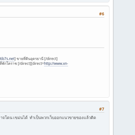
#6
6b7s.net
] ขายที่ดินอุดรธานี [/direct]
‎ ที่พักโคราช [/direct][direct=
http://www.xn-
#7
 ก็อาจโดน เขม่นได้ ทำเป็นพวกเว็บออกแนวขายของแล้วติด