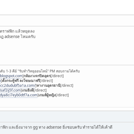
ีทราฟฟิก แล้วหยุดลง
ดกฎ adsense ไหมครับ
ดับ 1-3 คีย์ "รับทำวิทยุออนไลน์" PM สอบถามได้ครับ
.blogspot.com
]
กล้องวงจรปิดอุดร
[/direct]
m
]
ตั้งกระทู้ฟรี ลงโฆษณาฟรี
[/direct]
mcc2dudubf5a1a.com/
]
หางานอุดรธานี
[/direct]
saf2ij5f.com
]
เกมยิงผี
[/direct]
3dya8ci7eyb0dtf7a.com
]
เกมส์ผู้หญิง
[/direct]
 ทราฟิก และยิ่งมาจาก gg ทาง adsense ยิ่งชอบครับ ทำรายได้ให้เค้าดี