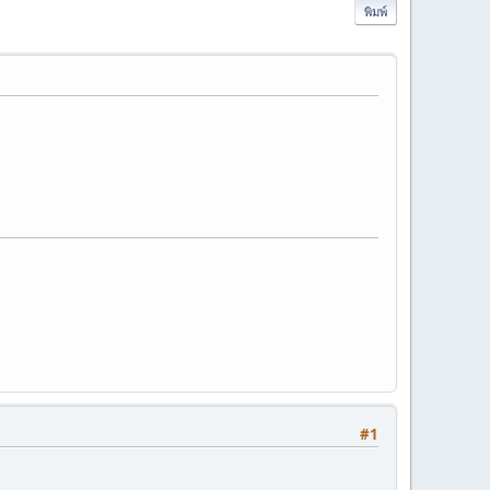
พิมพ์
#1