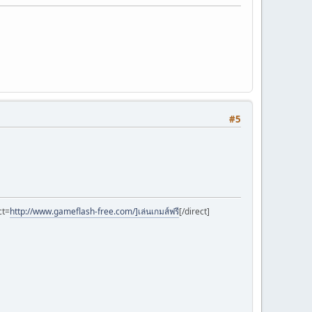
#5
ct=
http://www.gameflash-free.com/]เล่นเกมส์ฟรี
[/direct]