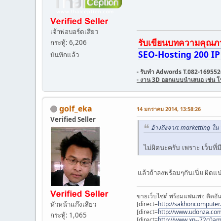
เจ้าพ่อบอร์ดเสียว
รับเขียนบทความคุณภาพ 
กระทู้: 6,206
SEO-Hosting 200 IP 
บันทึกแล้ว
- รับทำ Adwords T.082-169552
- งาน 3D ออกแบบนำเสนอ เช่น โรงแ
golf_eka
14 มกราคม 2014, 13:58:26
Verified Seller
อ้างถึงจาก: marketting ใ
ไม่ผิดนะครับ เพราะ เว็บที
แล้วถ้าลงพร้อมๆกันเนี่ย ผิด
ขายเว็บไซต์ พร้อมแฟนเพจ ติดอัน
หัวหน้าแก๊งเสียว
[direct=
http://sakhoncomputer
[direct=
http://www.udonza.co
กระทู้: 1,065
[direct=
http://www.xn--72c0a