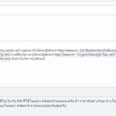
rty.com
]‎ขายบ้านอุดรธานี [/direct][direct=
http://www.xn--22c0bakhec0en2h4biumj
ty.net
] ขายที่ดินโคราช [/direct][direct=
http://www.xn--12cgs3c9a6a3glv7kqc.net
]
9d.com
] รับทำเว็บโคราช [/direct]
่ใช้ในเว็บ กับ KW ที่ใช้โฆษณา Adword หน่อยนะครับ ถ้า ราคามันต่างกันมาก ๆ
ล้วลงโฆษณา Adword ขายของปลอดภัยสุดครับ