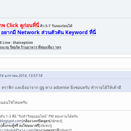
Click ดูก่อนที่นี่
คิว 5-7 วันจองก่อนได้
อยากมี Network ส่วนตัวดัน Keyword ที่นี่
6 Line : thaiception
รม รีสอร์ท ร้านอาหาร ที่ท่องเที่ยว ฯลฯ
น 14 มกราคม 2014, 13:57:18
่มี ทราฟิก และยิ่งมาจาก gg ทาง adsense ยิ่งชอบครับ ทำรายได้ให้เค้าดี
แน่นอนใช่ไหมครับ
ดับ 1-3 คีย์ "รับทำวิทยุออนไลน์" PM สอบถามได้ครับ
.blogspot.com
]
กล้องวงจรปิดอุดร
[/direct]
m
]
ตั้งกระทู้ฟรี ลงโฆษณาฟรี
[/direct]
mcc2dudubf5a1a.com/
]
หางานอุดรธานี
[/direct]