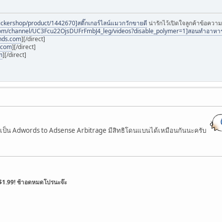
stickershop/product/1442670]สติ๊กเกอร์ไลน์แมวกวักขายดี
น่ารักไว้เปิดใจลูกค้าข้อควา
com/channel/UC3Fcu22OjsDUFrFmbJ4_leg/videos?disable_polymer=1]สอนทำอาห
ands.com
][/direct]
.com
][/direct]
m
][/direct]
จะเป็น Adwords to Adsense Arbitrage มีสิทธิโดนแบนได้เหมือนกันนะครับ
 $1.99! ช้าอดหมดโปรนะจ๊ะ