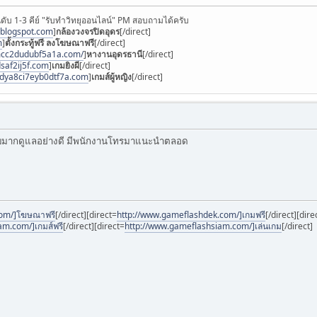
ดับ 1-3 คีย์ "รับทำวิทยุออนไลน์" PM สอบถามได้ครับ
.blogspot.com
]
กล้องวงจรปิดอุดร
[/direct]
m
]
ตั้งกระทู้ฟรี ลงโฆษณาฟรี
[/direct]
mcc2dudubf5a1a.com/
]
หางานอุดรธานี
[/direct]
saf2ij5f.com
]
เกมยิงผี
[/direct]
3dya8ci7eyb0dtf7a.com
]
เกมส์ผู้หญิง
[/direct]
ชอบมากดูแลอย่างดี มีพนักงานโทรมาแนะนำตลอด
com/]โฆษณาฟรี
[/direct][direct=
http://www.gameflashdek.com/]เกมฟรี
[/direct][dire
m.com/]เกมส์ฟรี
[/direct][direct=
http://www.gameflashsiam.com/]เล่นเกม
[/direct]