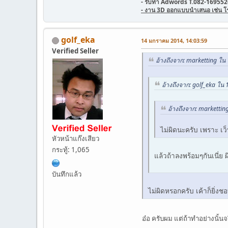
- รับทำ Adwords T.082-169552
- งาน 3D ออกแบบนำเสนอ เช่น โรงแ
golf_eka
14 มกราคม 2014, 14:03:59
Verified Seller
อ้างถึงจาก: marketting ใ
อ้างถึงจาก: golf_eka ใ
อ้างถึงจาก: marketti
ไม่ผิดนะครับ เพราะ เว
หัวหน้าแก๊งเสียว
กระทู้: 1,065
แล้วถ้าลงพร้อมๆกันเนี่ย
บันทึกแล้ว
ไม่ผิดหรอกครับ เค้าก็ยิ่ง
อ๋อ ครับผม แต่ถ้าทำอย่างนั้นจร