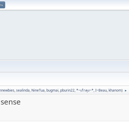
ยน
mnewbies
,
sealinda
,
NineTua
,
bugmai
,
pburin22
,
*~เก้าคุง~*
,
I~Beau
,
khanom
)
►
asense