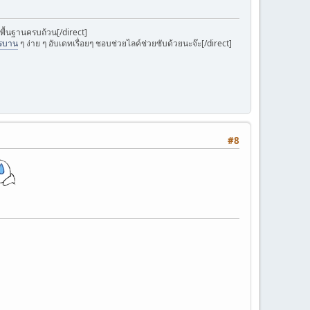
มพื้นฐานครบถ้วน[/direct]
ารบาน
ๆ ง่าย ๆ อับเดทเรื่อยๆ ชอบช่วยไลค์ช่วยซับด้วยนะจ๊ะ[/direct]
#8