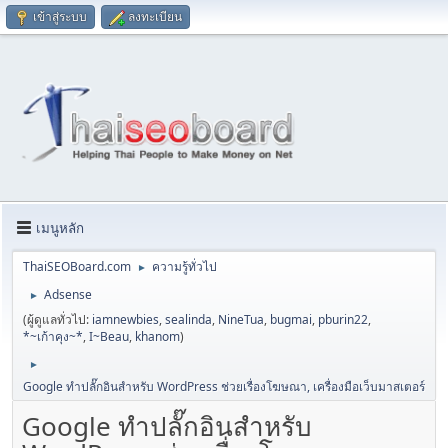
เข้าสู่ระบบ
ลงทะเบียน
เมนูหลัก
ThaiSEOBoard.com
ความรู้ทั่วไป
►
Adsense
►
(ผู้ดูแลทั่วไป:
iamnewbies
,
sealinda
,
NineTua
,
bugmai
,
pburin22
,
*~เก้าคุง~*
,
I~Beau
,
khanom
)
►
Google ทำปลั๊กอินสำหรับ WordPress ช่วยเรื่องโฆษณา, เครื่องมือเว็บมาสเตอร์
Google ทำปลั๊กอินสำหรับ