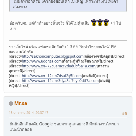
ไม่ผิดหรอกครับ เค้าก็ยิ่งชอบเค้าไปใหญ่ เพราะทำเงินให้เค้า
สองทาง
อ๋อ ครับผม แต่ถ้าทำอย่างนั้นจริง ก็ได้ไม่คุ้มเสีย
+1 ไป
เบย
ขายเว็บไซต์ พร้อมแฟนเพจ ติดอันดับ 1-3 คีย์ "รับทำวิทยุออนไลน์" PM
สอบถามได้ครับ
[direct=
http://sakhoncomputer.blogspot.com
]
กล้องวงจรปิดอุดร
[/direct]
[direct=
http://www.udonza.com
]
ตั้งกระทู้ฟรี ลงโฆษณาฟรี
[/direct]
[direct=
http://www.xn--72c0amcc2dudubf5a1a.com/
]
หางาน
อุดรธานี
[/direct]
[direct=
http://www.xn--12cm7dsaf2ij5f.com
]
เกมยิงผี
[/direct]
[direct=
http://www.xn--12cmr3dya8ci7eyb0dtf7a.com
]
เกมส์ผู้
หญิง
[/direct]
Mr.sa
15 มกราคม 2014, 20:37:47
#5
ยืนยันอีกเสียงคับ Google ชอบมากดูแลอย่างดี มีพนักงานโทรมา
แนะนำตลอด