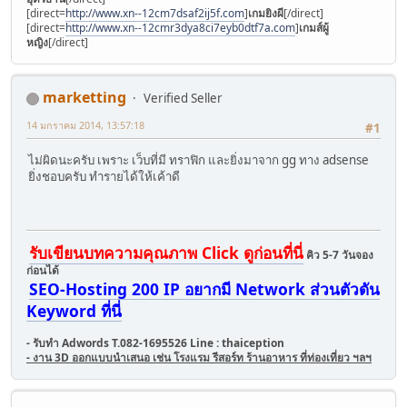
[direct=
http://www.xn--12cm7dsaf2ij5f.com
]
เกมยิงผี
[/direct]
[direct=
http://www.xn--12cmr3dya8ci7eyb0dtf7a.com
]
เกมส์ผู้
หญิง
[/direct]
marketting
Verified Seller
14 มกราคม 2014, 13:57:18
#1
ไม่ผิดนะครับ เพราะ เว็บที่มี ทราฟิก และยิ่งมาจาก gg ทาง adsense
ยิ่งชอบครับ ทำรายได้ให้เค้าดี
รับเขียนบทความคุณภาพ Click ดูก่อนที่นี่
คิว 5-7 วันจอง
ก่อนได้
SEO-Hosting 200 IP อยากมี Network ส่วนตัวดัน
Keyword ที่นี่
- รับทำ Adwords T.082-1695526 Line : thaiception
- งาน 3D ออกแบบนำเสนอ เช่น โรงแรม รีสอร์ท ร้านอาหาร ที่ท่องเที่ยว ฯลฯ