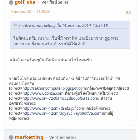
golf_eka
Verified Seller
14 มกราคม 2014, 13:58:26
#2
อ้างถึงจาก: marketting ใน 14 มกราคม 2014, 13:57:18
ไม่ผิดนะครับ เพราะ เว็บที่มี ทราฟิก และยิ่งมาจาก gg ทาง
adsense ยิ่งชอบครับ ทำรายได้ให้เค้าดี
แล้วถ้าลงพร้อมๆกันเนี่ย ผิดแน่นอนใช่ไหมครับ
ขายเว็บไซต์ พร้อมแฟนเพจ ติดอันดับ 1-3 คีย์ "รับทำวิทยุออนไลน์" PM
สอบถามได้ครับ
[direct=
http://sakhoncomputer.blogspot.com
]
กล้องวงจรปิดอุดร
[/direct]
[direct=
http://www.udonza.com
]
ตั้งกระทู้ฟรี ลงโฆษณาฟรี
[/direct]
[direct=
http://www.xn--72c0amcc2dudubf5a1a.com/
]
หางาน
อุดรธานี
[/direct]
[direct=
http://www.xn--12cm7dsaf2ij5f.com
]
เกมยิงผี
[/direct]
[direct=
http://www.xn--12cmr3dya8ci7eyb0dtf7a.com
]
เกมส์ผู้
หญิง
[/direct]
marketting
Verified Seller