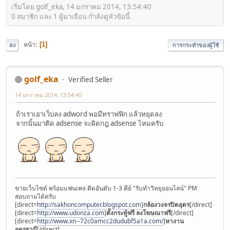
เริ่มโดย golf_eka, 14 มกราคม 2014, 13:54:40
0 สมาชิก และ 1 ผู้มาเยือน กำลังดูหัวข้อนี้
หน้า
1
ลง
การกระทำของผู้ใช้
golf_eka
Verified Seller
14 มกราคม 2014, 13:54:40
ถ้าเราเอาเว็บลง adword พอมีทราฟฟิก แล้วหยุดลง
จากนั้นมาติด adsense จะผิดกฎ adsense ไหมครับ
ขายเว็บไซต์ พร้อมแฟนเพจ ติดอันดับ 1-3 คีย์ "รับทำวิทยุออนไลน์" PM
สอบถามได้ครับ
[direct=
http://sakhoncomputer.blogspot.com
]
กล้องวงจรปิดอุดร
[/direct]
[direct=
http://www.udonza.com
]
ตั้งกระทู้ฟรี ลงโฆษณาฟรี
[/direct]
[direct=
http://www.xn--72c0amcc2dudubf5a1a.com/
]
หางาน
อุดรธานี
[/direct]