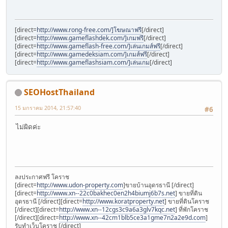
[direct=
http://www.rong-free.com/]โฆษณาฟรี
[/direct]
[direct=
http://www.gameflashdek.com/]เกมฟรี
[/direct]
[direct=
http://www.gameflash-free.com/]เล่นเกมส์ฟรี
[/direct]
[direct=
http://www.gamedeksiam.com/]เกมส์ฟรี
[/direct]
[direct=
http://www.gameflashsiam.com/]เล่นเกม
[/direct]
SEOHostThailand
15 มกราคม 2014, 21:57:40
#6
ไม่ผิดค่ะ
ลงประกาศฟรี โคราช
[direct=
http://www.udon-property.com
]‎ขายบ้านอุดรธานี [/direct]
[direct=
http://www.xn--22c0bakhec0en2h4biumj6b7s.net
] ขายที่ดิน
อุดรธานี [/direct][direct=
http://www.koratproperty.net
] ขายที่ดินโคราช
[/direct][direct=
http://www.xn--12cgs3c9a6a3glv7kqc.net
]‎ ที่พักโคราช
[/direct][direct=
http://www.xn--42cm1blb5ce3a1gme7n2a2e9d.com
]
รับทำเว็บโคราช [/direct]