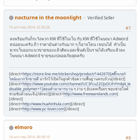
nocturne in the moonlight
Verified Seller
15 มกราคม 2014, 22:26:26
#7
ลงพร้อมกันก็ระวังพวก KW ที่ใช้ในเว็บ กับ KW ที่ใช้โฆษณา Adword
หน่อยนะครับ ถ้า ราคามันต่างกันมาก ๆ ก็อาจโดน เขม่นได้ ทำเป็น
พวกเว็บออกแนวขายของแล้วติดแอดเซ็นต์เป็นรายได้เสริมแล้วลง
โฆษณา Adword ขายของปลอดภัยสุดครับ
[direct=
https://store.line.me/stickershop/product/1442670]สติ๊กเกอร์
ไลน์แมวกวักขายดี
น่ารักไว้เปิดใจลูกค้าข้อความพื้นฐานครบถ้วน[/direct]
[direct=
https://www.youtube.com/channel/UC3Fcu22OjsDUFrFmbJ4_leg/vid
disable_polymer=1]สอนทำอาหารบาน
ๆ ง่าย ๆ อับเดทเรื่อยๆ ชอบช่วยไลค์
ช่วยซับด้วยนะจ๊ะ[/direct][direct=
http://www.freewarelands.com
]
[/direct]
[direct=
http://www.huahinhula.com
][/direct]
[direct=
http://www.pc-lover.com
][/direct]
elmoro
16 มกราคม 2014, 00:30:10
#8