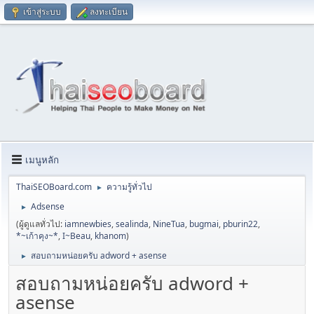
เข้าสู่ระบบ
ลงทะเบียน
เมนูหลัก
ThaiSEOBoard.com
ความรู้ทั่วไป
►
Adsense
►
(ผู้ดูแลทั่วไป:
iamnewbies
,
sealinda
,
NineTua
,
bugmai
,
pburin22
,
*~เก้าคุง~*
,
I~Beau
,
khanom
)
สอบถามหน่อยครับ adword + asense
►
สอบถามหน่อยครับ adword +
asense