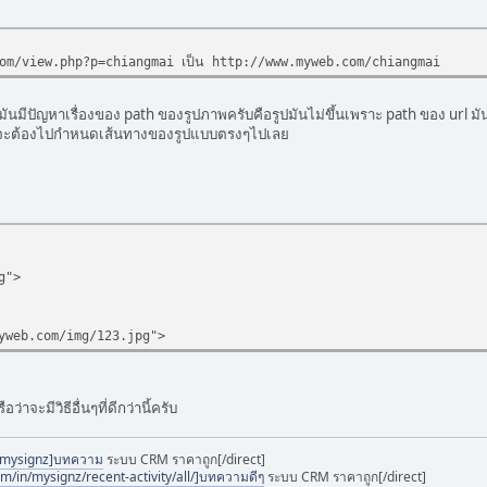
om/view.php?p=chiangmai เป็น http://www.myweb.com/chiangmai
วมันมีปัญหาเรื่องของ path ของรูปภาพครับคือรูปมันไม่ขึ้นเพราะ path ของ url มั
าผมจะต้องไปกำหนดเส้นทางของรูปแบบตรงๆไปเลย
g">
yweb.com/img/123.jpg">
ว่าจะมีวิธีอื่นๆที่ดีกว่านี้ครับ
@mysignz]บทความ
ระบบ CRM ราคาถูก[/direct]
om/in/mysignz/recent-activity/all/]บทความดีๆ
ระบบ CRM ราคาถูก[/direct]