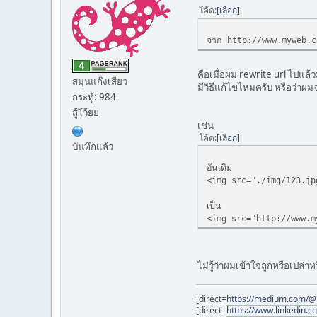
โค้ด
เลือก
จาก http://www.myweb.c
คือเมื่อผม rewrite url ไปแล้
สมุนแก๊งเสียว
มีวิธีแก้ไขไหมครับ หรือว่
กระทู้: 984
สู้โว้ยย
เช่น
โค้ด
เลือก
บันทึกแล้ว
อันเดิม
<img src="./img/123.jp
เป็น
<img src="http://www.m
ไม่รู้ว่าผมเข้าใจถูกหรือเปล่าหรือ
[direct=
https://medium.com/
[direct=
https://www.linkedin.c