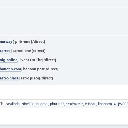
/norway
] phb -one [/direct]
carrot
] carrot -one [/direct]
nig-online
] Event On The[/direct]
/hanonn-com
] hanonn post[/direct]
astro-place
] astro place[/direct]
่วไป:
sealinda
,
NineTua
,
bugmai
,
pburin22
,
*~เก้าคุง~*
,
I~Beau
,
khanom
)
[WEBDE
►