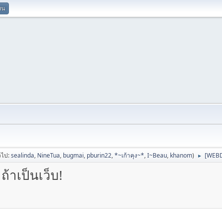
ยน
่วไป:
sealinda
,
NineTua
,
bugmai
,
pburin22
,
*~เก้าคุง~*
,
I~Beau
,
khanom
)
[WEBDE
►
้าเป็นเว็บ!