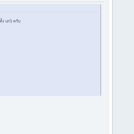
้ง url) ครับ