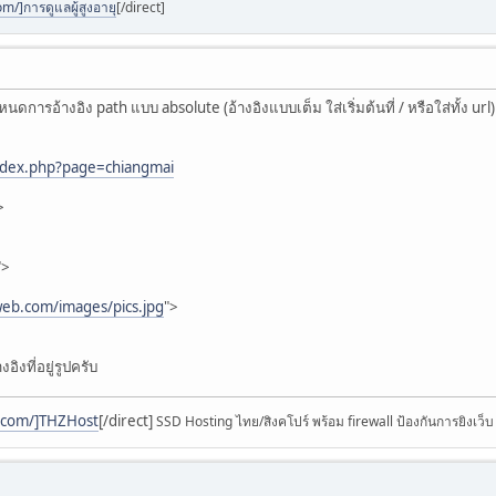
m/]การดูแลผู้สูงอายุ
[/direct]
ดการอ้างอิง path แบบ absolute (อ้างอิงแบบเต็ม ใส่เริ่มต้นที่ / หรือใส่ทั้ง url)
dex.php?page=chiangmai
>
">
eb.com/images/pics.jpg
">
อิงที่อยู่รูปครับ
t.com/]THZHost
[/direct]
SSD Hosting ไทย/สิงคโปร์ พร้อม firewall ป้องกันการยิงเว็บ