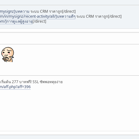
@mysignz]บทความ
ระบบ CRM ราคาถูก[/direct]
om/in/mysignz/recent-activity/all/]บทความดีๆ
ระบบ CRM ราคาถูก[/direct]
m/]การดูแลผู้สูงอายุ
[/direct]
ิ่มต้น 277 บาทฟรี! SSL ซัพพอทคุยง่าย
om/aff.php?aff=396