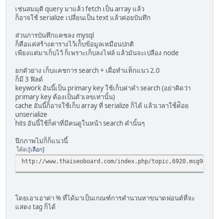
เช่นสมมุติ query มาแล้ว fetch เป็น array แล้ว
ก็อาจใช้ serialize เปลี่ยนเป็น text แล้วค่อยบันทึก
ส่วนการบันทึกแคชลง mysql
ก็คือแค่สร้างตารางไว้เก็๋บข้อมูลเหมือนปกติ
เพียงแต่มาเก็บไว้ ก็เพราะเก็บลงไฟล์ แล้วมันจะเปลือง node
ยกตัวย่าง เก็บแคชการ search + เผื่อทำแท็กแนว 2.0
ก็มี 3 ฟิลด์
keywork อันนี้เป็น primary key ใช้เก็บค่าคำ search (อย่าคิดว่า
primary key ต้องเป็นตัวเลขเท่านั้น)
cache อันนี้ก็อาจใช้เก็บ array ที่ serialize ก็ได้ แล้วเวลาใช้่ค่ิอย
unserialize
้hits อันนี้ใช้ก็ค่าที่มีคนดูในหน้า search คำนั้นๆ
นึกภาพไม่ก็ก็แนวนี้
โค้ด
เลือก
http://www.thaiseoboard.com/index.php/topic,6920.msg94077
โดยเอาเอาค่า % ที่ได้มาเป็นเกณฑ์การคำนวนหาขนาดฟอนต์ที่จะ
แสดง tag ก็ได้