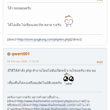
โอ้ว ขอบคุณครับ
ได้ไอเดีย ไปเขียนเลย thx หลาย ๆ ครับ
[direct=
http://store.ipugkung.com/php4im.php
]
[/direct]
qwert001
08 สิงหาคม 2008, 11:32:34
#49
มีวิธีให้คำสั่ง php ทำงานโดยไม่ต้อเปิดหน้าเวบไหมครับ เช่น พอ
เที่ยงคืนก็ส่งเมลถึงผมอัตโนมัติเลยครับ
งดรับงานถาวรครับ อยากทำอย่างอื่นบ้าง...
[direct=
http://www.thaihomelist.com/post.php]ลงประกาศบ้าน
ฟรี[/direct] [direct=
http://www.thaihomeads.com
]ขายบ้าน เช่า
บ้าน[/direct][direct=
http://travel.thaihomelist.com/]จองโรงแรม