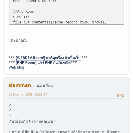
echo "Found $rows<br>";
//Add Rows
$rows++;
file_put_contents($cache_record_rows, $rows);
echo "Update Rows!<br>";
//Get Rows
ประมาณนี้
$rows = @intval(@file_get_contents($cache_record_rows));
echo "Found $rows<br>";
***
[WEBDEV Room!] แชร์ทุกเรื่อง ถ้าเป็นเว็บ!
***
//Remove Rows
***
[PHP Room] แชร์ PHP กันวันละนิด
***
$rows--;
Web blog
file_put_contents($cache_record_rows, $rows);
echo "Remove Rows!<br>";
siamman
ผู้มาเยือน
//Get Rows
$rows = @intval(@file_get_contents($cache_record_rows));
08 สิงหาคม 2008, 09:08:57
#45
echo "Found $rows<br>";
ู^
^
^
อันนี้เจ๋งดีครับ ขอบคุณมากๆ
แล้วมันมีข้อเสียอะไรมั้ยครับ อย่างเช่นถ้าข้อมูลมันเยอะ จะมีปัญหา