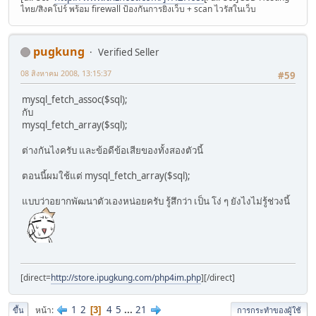
ไทย/สิงคโปร์ พร้อม firewall ป้องกันการยิงเว็บ + scan ไวรัสในเว็บ
pugkung
Verified Seller
08 สิงหาคม 2008, 13:15:37
#59
mysql_fetch_assoc($sql);
กับ
mysql_fetch_array($sql);
ต่างกันไงครับ และข้อดีข้อเสียของทั้งสองตัวนี้
ตอนนี้ผมใช้แต่ mysql_fetch_array($sql);
แบบว่าอยากพัฒนาตัวเองหน่อยครับ รู้สึกว่า เป็น โง่ ๆ ยังไงไม่รู้ช่วงนี้
[direct=
http://store.ipugkung.com/php4im.php
]
[/direct]
1
2
4
5
...
21
หน้า
3
ขึ้น
การกระทำของผู้ใช้