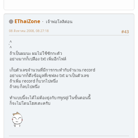
EThaiZone
เจ้าพ่อโลลิค่อน
08 สิงหาคม 2008, 08:27:18
#43
ู^
^
ถ้าเป็นผมนะ ผมไม่ใช้ซักกะตัว
อย่างมากก็เปลือง txt เพิ่มอีกไฟล์
เก็บตัวเลขจำนวนที่มีการกระทำกับจำนวน record
อย่างมากก็ดึงข้อมูลที่เซฟลง txt มาเป็นตัวเลข
ถ้าเพิ่ม record ก็บวกไปหนึ่ง
ถ้าลบ ก็ลบไปหนึ่ง
ทำแบบนี้จะได้ไม่ต้องยุ่งกับ mysql ในขั้นตอนนี้ั
ก็จะไม่โดนโฮสเตะครับ