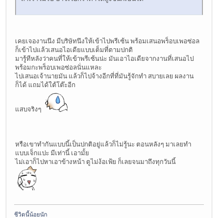
เคยเจองานนึง มีบริษัทนึงให้เข้าไปพรีเซ้น พร้อมเสนอพร็อบเพอซ่อล
ก็เข้าไปแล้วเสนอไอเดียแบบเต็มที่ตามปกติ
มารู้ทีหลังว่าคนที่ให้เข้าพรีเซ้นน่ะ มันเอาไอเดียจากงานที่เสนอไป
พร้อมกะพร็อบเพอซ่อลนั่นแหละ
ไปเสนอเจ้านายมัน แล้วก็ไปจ้างอีกที่ที่มันรู้จักทำ สบายเลย ผลงาน
ก็ได้ แถมได้ใต้โต๊ะอีก
แสบจริงๆ
หรือเขาทำกันแบบนี้เป็นปกติอยู่แล้วก็ไม่รู้นะ ตอนหลังๆ มาเลยทำ
แบบเจ็กแปะ มีเท่านี้ เอามั้ย
ไม่เอาก็ไปหาเอาข้างหน้า ตูไม่ง้อเฟ้ย ก็เลยจนมาถึงทุกวันนี้
ชีวิตนี้น้อยนัก