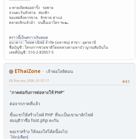
๏ พายเถิดพ่ออย่ารั้ง รอพาย
จวนตะวันจักสาย ส่องฟ้า
ของสดสิ่งควรขาย จักขาด ค่าแฮ
ตลาดเลิกแล้วอ้า บ่นอื้นเอาใคร ๚ะ๛
คราวนี้เป็นคราวเงินหมด
ธนาคาร : ไทยพาณิชย์ จำกัด (มหาชน) สาขา : อุดรธานี
ชื่อบัญชี : โครงการช่วยชาติโดยหลวงตามหาบัว ญาณสัมปันโน
เลขที่บัญชี : 510-2-83957-5
EThaiZone
เจ้าพ่อโลลิค่อน
08 สิงหาคม 2008, 01:07:17
#41
"ภาคต่อกับการต่อหางให้ PHP"
ต่อจากภาคที่แล้ว
ขั้นแรกให้สร้างไฟล์ PHP ที่จะเป็นเขามาสักไฟล์
สมมุติว่าชื่อ foot.php ละกัน
พอเราสร้าง ให้ลองใส่โค้ดนี้ลงไป
โค้ด
เลือก