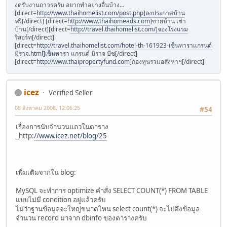
งดรับงานถาวรครับ อยากทำอย่างอื่นบ้าง...
[direct=
http://www.thaihomelist.com/post.php]ลงประกาศบ้าน
ฟรี[/direct] [direct=
http://www.thaihomeads.com
]ขายบ้าน เช่า
บ้าน[/direct][direct=
http://travel.thaihomelist.com/]จองโรงแรม
รีสอร์ท[/direct]
[direct=
http://travel.thaihomelist.com/hotel-th-161923-เซ็นทาราแกรนด์
มิราจ.html]เซ็นทารา
แกรนด์ มิราจ บีช[/direct]
[direct=
http://www.thaipropertyfund.com
]กองทุนรวมอสังหาฯ[/direct]
icez
Verified Seller
08 สิงหาคม 2008, 12:06:25
#54
เรื่องการนับจำนวนแถวในตาราง
_http:
//www.icez.net/blog/25
เพิ่มเติมจากใน blog:
MySQL จะทำการ optimize คำสั่ง SELECT COUNT(*) FROM TABLE
แบบไม่มี condition อยู่แล้วครับ
ไม่ว่าฐานข้อมูลจะใหญ่ขนาดไหน select count(*) จะไปดึงข้อมูล
จำนวน record มาจาก dbinfo ของตารางครับ