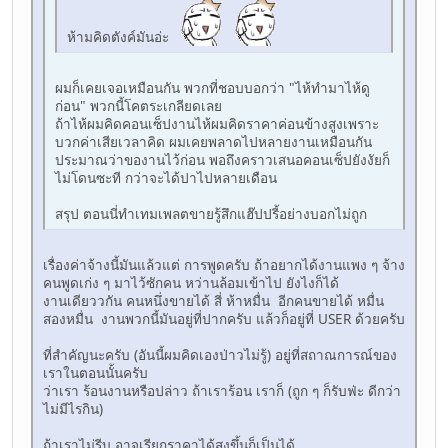
ห้ามคิดตังค์มันอ่ะ
ผมก็เคยเจอเหมือนกัน พวกที่ชอบบอกว่า "ไห้ทำมาไห้ดู
ก่อน" พวกนี้โคตระเกลียดเลย
ถ้าไห้ผมคิดคอนเซ็ปงานไห้ผมคิดราคาค่อนข้างสูงเพราะ
บวกค่าเสียเวลาคิด ผมเคยพลาดไปหลายงานเหมือนกัน
ประมาณว่าของานไว้ก่อน พอถึงคราวเสนอคอนเซ็ปยังงัยก็
ไม่โดนซะที กว่าจะได้ปาไปหลายเดือน
สรุป ตอนนี่ทำเทมเพลตขายรู้สึกแฮ๊ปปรี้อย่างบอกไม่ถูก
เรื่องค่าจ้างนี้มันแล้วแต่ การพูดครับ ถ้าอยากได้งานแพง ๆ จ้าง
คนพูดเก่ง ๆ มาไว้ซักคน หว่านล้อมเข้าไป ยังไงก็ได้
งานเดียววกัน คนหนึ่งขายได้ สี่ ห้าหมื่น อีกคนขายได้ หมื่น
สองหมื่น งานพวกนี้มันอยู่ที่ปากครับ แล้วก็อยู่ที่ USER ด้วยครับ
ที่สำคัญนะครับ (อันนี้ผมคิดเองป่าวไม่รู้) อยู่ที่สถาณการณ์ของ
เราในตอนนั้นครับ
ว่าเรา ร้อนงานหรือปล่าว ถ้าเราร้อน เราก็ (ถูก ๆ ก็รับฟ่ะ ดีกว่า
ไม่มีไรกิน)
ถ้าเราไม่รีบ อาจเรียกราคาได้สูงขึ้นก็เป็นได้