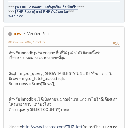
***
[WEBDEV Room!] แชร์ทุกเรื่อง ถ้าเป็นเว็บ!
***
***
[PHP Room] แชร์ PHP กันวันละนิด
***
Web blog
icez
Verified Seller
08 สิงหาคม 2008, 12:23:52
#58
สำหรับ innodb (หรือ engine อื่นก็ได้) เค้าให้ใช้แบบนี้ครับ
เร็วสุด ประหยัด resource มากที่สุด
$sql = mysql_query("SHOW TABLE STATUS LIKE 'ชื่อตาราง'");
$row = mysql_fetch_assoc($sql);
$numrows = $row['Rows'];
สำหรับ innodb จะได้เป็นค่าประมาณจำนวนแถวมา ไม่ใกล้เคียงเท่า
ไหร่หรอกครับ แต่ก็พอไหว
ดีกว่า query SELECT COUNT(*) เยอะ
[direct=
http://www.thzhost.com/]THZHost
[/direct]
SSD Hosting