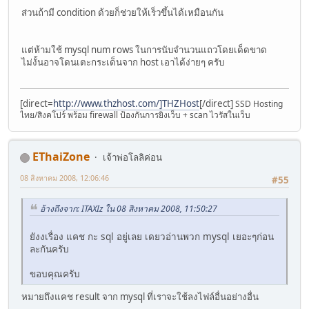
ส่วนถ้ามี condition ด้วยก็ช่วยให้เร็วขึ้นได้เหมือนกัน
แต่ห้ามใช้ mysql num rows ในการนับจำนวนแถวโดยเด็ดขาด
ไม่งั้นอาจโดนเตะกระเด็นจาก host เอาได้ง่ายๆ ครับ
[direct=
http://www.thzhost.com/]THZHost
[/direct]
SSD Hosting
ไทย/สิงคโปร์ พร้อม firewall ป้องกันการยิงเว็บ + scan ไวรัสในเว็บ
EThaiZone
เจ้าพ่อโลลิค่อน
08 สิงหาคม 2008, 12:06:46
#55
อ้างถึงจาก: ITAXIz ใน 08 สิงหาคม 2008, 11:50:27
ยังงเรื่อง แคช กะ sql อยู่เลย เดยวอ่านพวก mysql เยอะๆก่อน
ละกันครับ
ขอบคุณครับ
หมายถึงแคช result จาก mysql ที่เราจะใช้ลงไฟล์อื่นอย่างอื่น