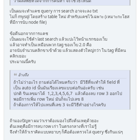
ว่าผลลัพธ์ที่ได้จากการค้นหา จะใช้วิธีไหนดี
เป็นผมจะทำแคช query การ search อาจจะลง txt
ไม่ก็ mysql โดยสร้าง table ใหม่ สำหรับแคชไว้เฉพาะ (เหมาะกะโฮส
ที่มีการนับ node file)
ข้อดีนอกจากการแคช
เป็นผมจะใช้คำ last search แล้วแปะไว้หน้าแรกของเว็บ
แล้วอาจทำเป็นเหมือนพวก tag ของเว็บ 2.0 คือ
อาจนับจำนวนคลิกขาเข้าด้วย แล้วแสดงตัวใหญ่กว่า ใน tag ที่มีคน
คลิกเยอะ
ประมาณนี้ครับ
อ้างถึง
ถ้าไม่ว่าอะไร ถามต่อได้ไหมครับว่า มีวิธีที่จะทำให้ field ที่
เป็น auto id นั้นมันเรียงเลขแบบต่อกันอ่ะครับ เช่น
ปกติ รันเลขมาได้ 1,2,3,4,5,6,7 แล้วต้องลบ row 3 ออกไป
พอมีการเพิ่ม row ใหม่ มันก็จะไปเลข 8
ถ้าต้องการให้ไปแทนที่เลข 3 จะมีวิธีทำอย่างไรครับ
ถ้ามองปัญหา ผมว่าเราต้องมองไปถึงต้นเหตุด้วยอะ
ต้นเหตุคือมีการลบ row เก่า ในตรงกลางที่เราไม่รู้
จึงทำให้ถ้าเราคิดแบบหยาบๆ ก็คือต้องตรวจไล่ query ซึ่งกินแน่ๆ