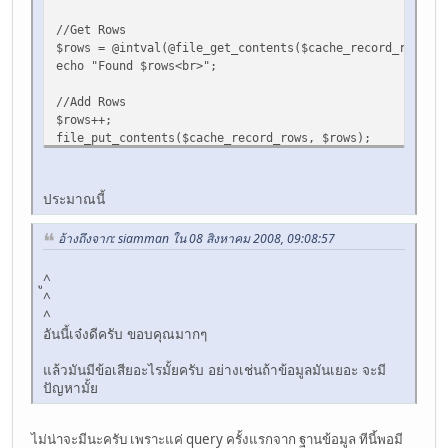
//Get Rows
$rows = @intval(@file_get_contents($cache_record_rows));
echo "Found $rows<br>";
//Add Rows
$rows++;
file_put_contents($cache_record_rows, $rows);
echo "Update Rows!<br>";
//Get Rows
ประมาณนี้
$rows = @intval(@file_get_contents($cache_record_rows));
echo "Found $rows<br>";
อ้างถึงจาก: siamman ใน 08 สิงหาคม 2008, 09:08:57
//Remove Rows
ู^
$rows--;
^
file_put_contents($cache_record_rows, $rows);
^
echo "Remove Rows!<br>";
อันนี้เจ๋งดีครับ ขอบคุณมากๆ
//Get Rows
แล้วมันมีข้อเสียอะไรมั้ยครับ อย่างเช่นถ้าข้อมูลมันเยอะ จะมี
$rows = @intval(@file_get_contents($cache_record_rows));
ปัญหามั้ย
echo "Found $rows<br>";
ไม่น่าจะมีนะครับ เพราะแค่ query ครั้งแรกจาก ฐานข้อมูล ทีนี้พอมี