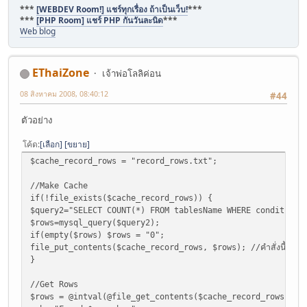
***
[WEBDEV Room!] แชร์ทุกเรื่อง ถ้าเป็นเว็บ!
***
***
[PHP Room] แชร์ PHP กันวันละนิด
***
Web blog
EThaiZone
เจ้าพ่อโลลิค่อน
08 สิงหาคม 2008, 08:40:12
#44
ตัวอย่าง
โค้ด
เลือก
ขยาย
$cache_record_rows = "record_rows.txt";
//Make Cache
if(!file_exists($cache_record_rows)) {
$query2="SELECT COUNT(*) FROM tablesName WHERE condition 
$rows=mysql_query($query2);
if(empty($rows) $rows = "0";
file_put_contents($cache_record_rows, $rows); //คำสั่งนี้มีใน php5
}
//Get Rows
$rows = @intval(@file_get_contents($cache_record_rows));