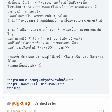
ดังนั้นก่อนอื่น ในเวลาที่ลบ row ไหนทิ้งไป ก็บันทึกเลขนั้น
ไว้ว่าเป็นเลขว่าง (อาจจะลงแคชไฟล์ หรืออะไรก็ตามสะดวก) แล้ว
เวลาจะมีการ insert ใหม่
ก็ค่อยไปตรวจในแคชก่อนว่ามีเลขว่างไหม
ถ้าไม่มี ถึงค่อย insert โดยปล่อยเป็นหน้าที่ของ auto increment ไป
อารมณ์เหมือนก่อนจอดรถ ก็มองหาที่ว่าง แต่เป็นการยากถ้าต้องขับ
ไล่ดู
แต่ถ้ายามมีบันทึกไว้ ว่ามีการเข้าออกไปยังไงบ้างแล้ว
คนก็ไม่ต้องไล่ขับหาที่จอดเอง ลำบากยามคนเดียว
แต่ดีกว่าเปลืองน้ำมันลิตรละ 30 กว่าบาท ^^"
ผมเองก็ไม่ทราบนะ ว่า mysql มีฟังค์ชั่น หรือการเขียนอะไรพิเศษตรง
นี้ไหม
ในขณะนี้ก็ตอบได้เท่านี้
***
[WEBDEV Room!] แชร์ทุกเรื่อง ถ้าเป็นเว็บ!
***
***
[PHP Room] แชร์ PHP กันวันละนิด
***
Web blog
pugkung
Verified Seller
08 สิงหาคม 2008, 11:28:13
#48