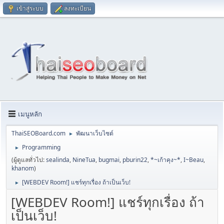
เข้าสู่ระบบ
ลงทะเบียน
เมนูหลัก
ThaiSEOBoard.com
พัฒนาเว็บไซต์
►
Programming
►
(ผู้ดูแลทั่วไป:
sealinda
,
NineTua
,
bugmai
,
pburin22
,
*~เก้าคุง~*
,
I~Beau
,
khanom
)
[WEBDEV Room!] แชร์ทุกเรื่อง ถ้าเป็นเว็บ!
►
[WEBDEV Room!] แชร์ทุกเรื่อง ถ้า
เป็นเว็บ!