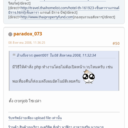
รีสอร์ท[/direct]
[direct=
http://travel.thaihomelist.com/hotel-th-161923-เซ็นทาราแกรนด์
มิราจ.html]เซ็นทารา
แกรนด์ มิราจ บีช[/direct]
[direct=
http://www.thaipropertyfund.com
]กองทุนรวมอสังหาฯ[/direct]
paradox_073
08 สิงหาคม 2008, 11:36:25
#50
อ้างถึงจาก: qwert001 ใน 08 สิงหาคม 2008, 11:32:34
มีวิธีให้คำสั่ง php ทำงานโดยไม่ต้อเปิดหน้าเวบไหมครับ เช่น
พอเที่ยงคืนก็ส่งเมลถึงผมอัตโนมัติเลยครับ
ตั้ง cronjob ใช่เปล่า
รับทรัพย์ง่ายเพียง upload file เท่านั้น
ร้านค้า สินค้าอเมริกา อะคริลิค สั่งทำ นาฬิกา อาหารเสริม มากมาย