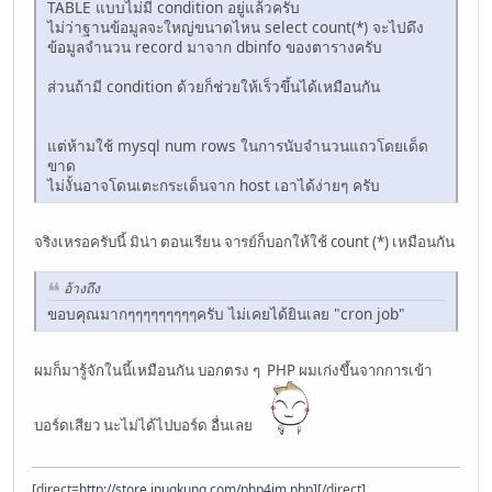
TABLE แบบไม่มี condition อยู่แล้วครับ
ไม่ว่าฐานข้อมูลจะใหญ่ขนาดไหน select count(*) จะไปดึง
ข้อมูลจำนวน record มาจาก dbinfo ของตารางครับ
ส่วนถ้ามี condition ด้วยก็ช่วยให้เร็วขึ้นได้เหมือนกัน
แต่ห้ามใช้ mysql num rows ในการนับจำนวนแถวโดยเด็ด
ขาด
ไม่งั้นอาจโดนเตะกระเด็นจาก host เอาได้ง่ายๆ ครับ
จริงเหรอครับนี้ มิน่า ตอนเรียน จารย์ก็บอกให้ใช้ count (*) เหมือนกัน
อ้างถึง
ขอบคุณมากๆๆๆๆๆๆๆๆๆครับ ไม่เคยได้ยินเลย "cron job"
ผมก็มารู้จักในนี้เหมือนกัน บอกตรง ๆ PHP ผมเก่งขึ้นจากการเข้า
บอร์ดเสียว นะไม่ได้ไปบอร์ด อื่นเลย
[direct=
http://store.ipugkung.com/php4im.php
]
[/direct]