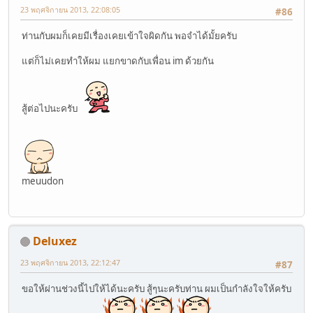
23 พฤศจิกายน 2013, 22:08:05
#86
ท่านกับผมก็เคยมีเรื่องเคยเข้าใจผิดกัน พอจำได้มั้ยครับ
แต่ก็ไม่เคยทำให้ผม แยกขาดกับเพื่อน im ด้วยกัน
สู้ต่อไปนะครับ
meuudon
Deluxez
23 พฤศจิกายน 2013, 22:12:47
#87
ขอให้ผ่านช่วงนี้ไปให้ได้นะครับ สู้ๆนะครับท่าน ผมเป็นกำลังใจให้ครับ