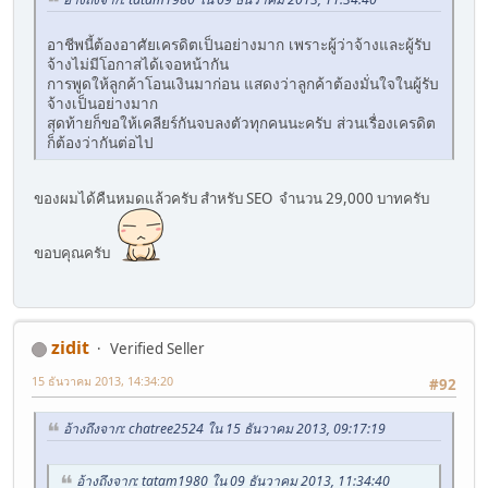
อาชีพนี้ต้องอาศัยเครดิตเป็นอย่างมาก เพราะผู้ว่าจ้างและผู้รับ
จ้างไม่มีโอกาสได้เจอหน้ากัน
การพูดให้ลูกค้าโอนเงินมาก่อน แสดงว่าลูกค้าต้องมั่นใจในผู้รับ
จ้างเป็นอย่างมาก
สุดท้ายก็ขอให้เคลียร์กันจบลงตัวทุกคนนะครับ ส่วนเรื่องเครดิต
ก็ต้องว่ากันต่อไป
ของผมได้คืนหมดแล้วครับ สำหรับ SEO จำนวน 29,000 บาทครับ
ขอบคุณครับ
zidit
Verified Seller
15 ธันวาคม 2013, 14:34:20
#92
อ้างถึงจาก: chatree2524 ใน 15 ธันวาคม 2013, 09:17:19
อ้างถึงจาก: tatam1980 ใน 09 ธันวาคม 2013, 11:34:40