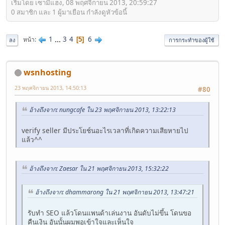
เริ่มโดย เซามีแฮง, 08 พฤศจิกายน 2013, 20:59:27
0 สมาชิก และ 1 ผู้มาเยือน กำลังดูหัวข้อนี้
1
...
3
4
6
หน้า
5
ลง
การกระทำของผู้ใช้
wsnhosting
23 พฤศจิกายน 2013, 14:50:13
#80
อ้างถึงจาก: nungcafe ใน 23 พฤศจิกายน 2013, 13:22:13
verify seller มีประโยช์นอะไรเวลาที่เกิดความเสียหายไป
แล้ว^^
อ้างถึงจาก: Zaesar ใน 21 พฤศจิกายน 2013, 15:32:22
อ้างถึงจาก: dhammarong ใน 21 พฤศจิกายน 2013, 13:47:21
รับทำ SEO แล้วโดนแพนด้าเล่นงาน อันดับไม่ขึ้น โดนขอ
คืนเงิน อันนั้นผมพอเข้าใจและเห็นใจ