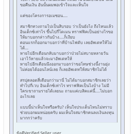
ขอคืนเงิน อันนั้นผมพอเข้าใจและเห็นใจ
แต่ของโครงการอเมซอน....
สมาชิกทวงถามไปเป็นสิบรอบ ว่าเป็นยังไง ถึงไหนแล้ว
อินเด็กซ์เท่าไร ขึ้นไปกี่โดเมน ทราฟฟิคเป็นอย่างไรขอ
ให้มาบอกกล่าวกันบ้าง....ก็เงียบ
ตอนแรกก็ออกมาบอกว่าที่บ้านไฟดับ เลยอัพเดทให้ไม่
ได้...
หายไปอีกเดือนกลับมาบอกว่าป่วยไม่สบายหลายวัน
เอาไว้หายแล้วจะมาอัพเดทให้
หายไปอีกเดือนนึงออกมาบอกว่าขอโทษช่วงนี้งานยุ่ง
ไม่ค่อยได้ออนไลน์เลย ก็เลยอัพเดทให้สมาชิกไม่ได้
สรปุตลอดสี่เดือนกว่ามานี่ ไม่ได้มาบอกสมาชิกเลยว่า
ทำไปกี่เวบ อินเด็กซ์เท่าไร ทราฟฟิคเป็นไงบ้าง ไม่มี
ใครเขาถามรายได้เลยนะ ถามแค่เบสิคแค่นี้....ไม่บอก
อะไรเลย
แบบนี้น่าเห็นใจหรือครับ? เห็นใจประเด็นไหนไม่ทราบ
ช่วยบอกผมหน่อยครับ ผมเห็นใจสมาชิกคนลงเงินลงทุน
มากกว่าครับ
ข้อดีVerified Seller user