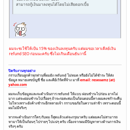
สามารถกู้เงินมาลงทุนได้โดยไม่เสียดอกเบี้ย
ผมจะชเใช้ให้เป้น 15% ของเงินลงทุนครับ แต่ผมขอเวลาเคีลย์เงิน
refund SEO ก่อนนะครับ ซึ่งไม่เกินเดือนธันวานี้
ปิดรับงานทุกอย่าง
กราบเรียนลูกค้าทุกท่านที่ผมยัง refund ไม่หมด หรือยังไม่ได้ชำระ ให้ส่ง
ข้อมูล หมายเลขบัญชี ชื่อ และคีย์เวิร์ดที่จ้าง มาที่
email: reseoamz (at)
yahoo.com
ผมจะเก็บข้อมูลและจะดำเนินการ refund ให้แบบ ผ่อนชำระไปก่อน อาจไม่
มาก แต่จะผ่อนชำระไปเรื่อยๆ ถ้าจะรอสะสมเป็นก้อนตอนนี้ทางผมคงชรำระคืน
ไม่ไหวเพราะยังค้างชำระอีกหลายเจ้า กราบขอภัยในความล่าช้า เพราะตอนนี้
ผมไม่มีจริงๆ
หากจะดำเนินการใดๆ กับผม ก็สุดแล้วแต่จะกรุณาครับ แต่ผมคงไม่สามารถ
หามาให้เป็นก้อนๆ ไปรายๆ ไปแน่ๆ ครับ เนื่องจากผมมีปัญหาทางด้านการเงิน
จริงๆ ครับ