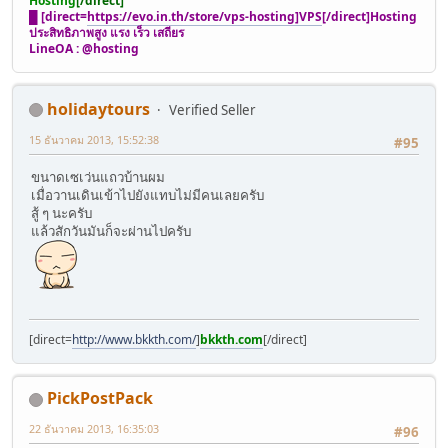
█
เว็บ[direct=
https://evohosting.in.th
]โฮสติ้ง[/direct]แรง เร็ว เสถียร
พร้อมดูแลทุกท่าน
คุณภาพการบริการ
เริ่มต้นเพียง 500.-/ปี
█ Tel 0810066690 | [direct=
https://evo.in.th/store/vps-ssd]EVO
VPS[/direct] | [direct=
https://evo.in.th/store/extra-hosting
]
EVO
Hosting
[/direct]
█ [direct=
https://evo.in.th/store/vps-hosting]VPS
[/direct]Hosting
ประสิทธิภาพสูง แรง เร็ว เสถียร
LineOA : @hosting
holidaytours
Verified Seller
15 ธันวาคม 2013, 15:52:38
#95
ขนาดเซเว่นแถวบ้านผม
เมื่อวานเดินเข้าไปยังแทบไม่มีคนเลยครับ
สู้ ๆ นะครับ
แล้วสักวันมันก็จะผ่านไปครับ
[direct=
http://www.bkkth.com/
]
bkkth.com
[/direct]