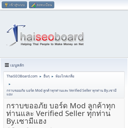
เข้าสู่ระบบ
ลงทะเบียน
เมนูหลัก
ThaiSEOBoard.com
อื่นๆ
ห้องไกล่เกลี่ย
►
►
►
กราบขออภัย บอร์ด Mod ลูกค้าทุกท่านและ Verified Seller ทุกท่าน By.เซามี
แฮง
กราบขออภัย บอร์ด Mod ลูกค้าทุก
ท่านและ Verified Seller ทุกท่าน
By.เซามีแฮง