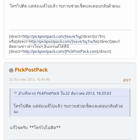
PickPostPack
22 ธันวาคม 2013, 16:35:03
#96
โทรไปติด แต่ส่งเมล์ไปแล้ว รบกวนช่วยเช็คและตอบกลับด้วยนะ
[direct=
http://pickpostpack.com/]ของขวัญ
[/direct]น่ารักๆ
หรือ[direct=
http://pickpostpack.com/]ของขวัญวันเกิด
[/direct]สุดเก๋
ติดตามข่าวสารใหม่ๆ อินเทรนด์ได้ที่นี่
[direct=
http://pickpostpack.com/]PickPostPack.com
[/direct]
PickPostPack
22 ธันวาคม 2013, 16:43:49
#97
อ้างถึงจาก: PickPostPack ใน 22 ธันวาคม 2013, 16:35:03
โทรไปติด แต่ส่งเมล์ไปแล้ว รบกวนช่วยเช็คและตอบกลับด้วย
นะ