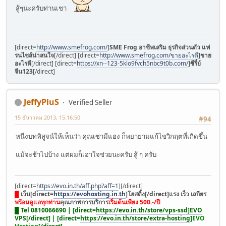
สู้ๆนะครับท่านเชา
[direct=
http://www.smefrog.com/
]
SME Frog อาชีพเสริม ธุรกิจส่วนตัว แฟ
รนไชส์น่าสนใจ
[/direct] [direct=
http://www.smefrog.com/ขายอะไรดี
]
ขาย
อะไรดี
[/direct] [direct=
https://xn--123-5klo9fvch5nbc9t0b.com/
]
ซีรี่ย์
จีน123
[/direct]
JeffyPluS
Verified Seller
15 ธันวาคม 2013, 15:16:50
#94
หนึ่งบทพิสูจน์ให้เห็นว่า คุณเซามีแฮง ก็พยายามแก้ไขวิกฤตที่เกิดขึ้น
แม้จะช้าไปบ้าง แต่ผมก็เอาใจช่วยนะครับ สู้ ๆ ครับ
[direct=
https://evo.in.th/aff.php?aff=1
]
[/direct]
█
เว็บ[direct=
https://evohosting.in.th
]โฮสติ้ง[/direct]แรง เร็ว เสถียร
พร้อมดูแลทุกท่าน
คุณภาพการบริการ
เริ่มต้นเพียง 500.-/ปี
█ Tel 0810066690 | [direct=
https://evo.in.th/store/vps-ssd]EVO
VPS[/direct] | [direct=
https://evo.in.th/store/extra-hosting
]
EVO