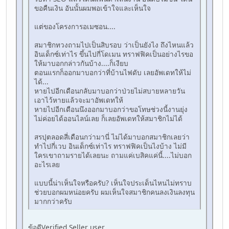
ขอคืนเงิน อันนั้นผมพอเข้าใจและเห็นใจ
แต่ของโครงการอเมซอน....
สมาชิกทวงถามไปเป็นสิบรอบ ว่าเป็นยังไง ถึงไหนแล้ว
อินเด็กซ์เท่าไร ขึ้นไปกี่โดเมน ทราฟฟิคเป็นอย่างไรขอ
ให้มาบอกกล่าวกันบ้าง....ก็เงียบ
ตอนแรกก็ออกมาบอกว่าที่บ้านไฟดับ เลยอัพเดทให้ไม่
ได้...
หายไปอีกเดือนกลับมาบอกว่าป่วยไม่สบายหลายวัน
เอาไว้หายแล้วจะมาอัพเดทให้
หายไปอีกเดือนนึงออกมาบอกว่าขอโทษช่วงนี้งานยุ่ง
ไม่ค่อยได้ออนไลน์เลย ก็เลยอัพเดทให้สมาชิกไม่ได้
สรปุตลอดสี่เดือนกว่ามานี่ ไม่ได้มาบอกสมาชิกเลยว่า
ทำไปกี่เวบ อินเด็กซ์เท่าไร ทราฟฟิคเป็นไงบ้าง ไม่มี
ใครเขาถามรายได้เลยนะ ถามแค่เบสิคแค่นี้....ไม่บอก
อะไรเลย
แบบนี้น่าเห็นใจหรือครับ? เห็นใจประเด็นไหนไม่ทราบ
ช่วยบอกผมหน่อยครับ ผมเห็นใจสมาชิกคนลงเงินลงทุน
มากกว่าครับ
ข้อดีVerified Seller user