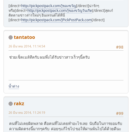
[direct=
http://pickpostpack.com/]ของขวัญ
[/direct]น่ารักๆ
หรือ[direct=
http://pickpostpack.com/]ของขวัญวันเกิด
[/direct]สุดเก๋
ติดตามข่าวสารใหม่ๆ อินเทรนด์ได้ที่นี่
[direct=
http://pickpostpack.com/]PickPostPack.com
[/direct]
tantatoo
26 มีนาคม 2014, 11:14:54
#98
ช่วยเช็คเมล์ทีครับ ผมพึ่งได้รับข่าวสาวเร็วๆนี้ครับ
น้ำด่าง
rakz
26 มีนาคม 2014, 11:24:19
#99
คนที่ไม่เคยผิดพลาด คือคนที่ไม่เคยทำอะไรเลย นับถือในการยอมรับ
ความผิดตรงนี้มากๆครับ ค่อยๆแก้ไขไป ขอให้ผ่านพ้นไปได้ด้วยดีนะ