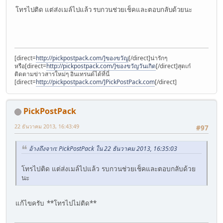
โทรไปติด แต่ส่งเมล์ไปแล้ว รบกวนช่วยเช็คและตอบกลับด้วยนะ
[direct=
http://pickpostpack.com/]ของขวัญ
[/direct]น่ารักๆ
หรือ[direct=
http://pickpostpack.com/]ของขวัญวันเกิด
[/direct]สุดเก๋
ติดตามข่าวสารใหม่ๆ อินเทรนด์ได้ที่นี่
[direct=
http://pickpostpack.com/]PickPostPack.com
[/direct]
PickPostPack
22 ธันวาคม 2013, 16:43:49
#97
อ้างถึงจาก: PickPostPack ใน 22 ธันวาคม 2013, 16:35:03
โทรไปติด แต่ส่งเมล์ไปแล้ว รบกวนช่วยเช็คและตอบกลับด้วย
นะ
แก้ไขครับ **โทรไปไม่ติด**