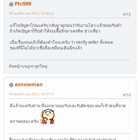
Phi999
09 พฤศจิกายน 2013, 19:38:23
#15
แก้ไขปัญหาไปนะครับ กลับมาดูก่อนว่ารับงานไหว แล้วค่อยรับทำ
ถ้าเกิดปัญหาก็รีบทำให้จบเพืื่อรักษาเครดิต ชาวเสียว
เมื่อเรื่องจบแล้วก็ต้องทำใจนะครับ ว่า verify seller ทั้งหมด
ของที่นี่ไม่ได้น่าเชื่อถือเหมือนเดิมอีกแล้ว
ต้นหญ้าบนภูเขาลูกใหญ่
asnowman
09 พฤศจิกายน 2013, 19:47:17
#16
ดีแล้วน่ะครับท่าน ที่ออกมายอมรับและรับผิดชอบ ผมก็เข้าคนที่ขาด
สภาพคล่อง ครับ
ซื้อขาย บ้านมือสอง บ้านเดี่ยว คอนโด ที่ดิน ทาวน์เฮ้าส์ อพาร์ทเม้นท์