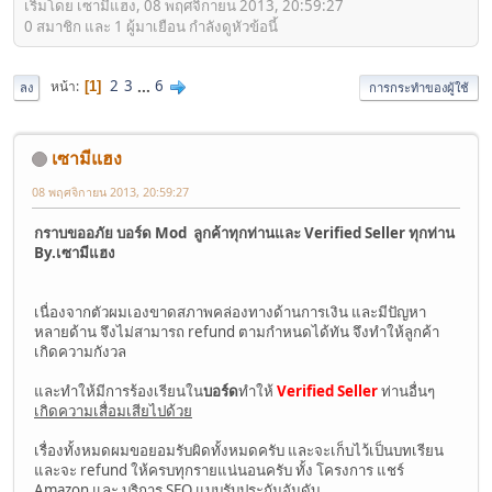
เริ่มโดย เซามีแฮง, 08 พฤศจิกายน 2013, 20:59:27
0 สมาชิก และ 1 ผู้มาเยือน กำลังดูหัวข้อนี้
2
3
...
6
หน้า
1
ลง
การกระทำของผู้ใช้
เซามีแฮง
08 พฤศจิกายน 2013, 20:59:27
กราบขออภัย บอร์ด Mod ลูกค้าทุกท่านและ Verified Seller ทุกท่าน
By.เซามีแฮง
เนื่องจากตัวผมเองขาดสภาพคล่องทางด้านการเงิน และมีปัญหา
หลายด้าน จึงไม่สามารถ refund ตามกำหนดได้ทัน จึงทำให้ลูกค้า
เกิดความกังวล
และทำให้มีการร้องเรียนใน
บอร์ด
ทำให้
Verified Seller
ท่านอื่นๆ
เกิดความเสื่อมเสียไปด้วย
เรื่องทั้งหมดผมขอยอมรับผิดทั้งหมดครับ และจะเก็บไว้เป็นบทเรียน
และจะ refund ให้ครบทุกรายแน่นอนครับ ทั้ง โครงการ แชร์
Amazon และ บริการ SEO แบบรับประกันอันดับ