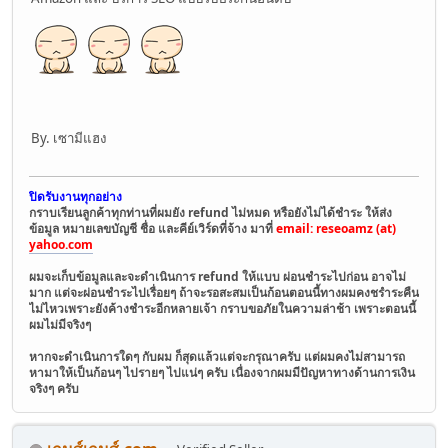
By. เซามีแฮง
ปิดรับงานทุกอย่าง
กราบเรียนลูกค้าทุกท่านที่ผมยัง refund ไม่หมด หรือยังไม่ได้ชำระ ให้ส่ง
ข้อมูล หมายเลขบัญชี ชื่อ และคีย์เวิร์ดที่จ้าง มาที่
email: reseoamz (at)
yahoo.com
ผมจะเก็บข้อมูลและจะดำเนินการ refund ให้แบบ ผ่อนชำระไปก่อน อาจไม่
มาก แต่จะผ่อนชำระไปเรื่อยๆ ถ้าจะรอสะสมเป็นก้อนตอนนี้ทางผมคงชรำระคืน
ไม่ไหวเพราะยังค้างชำระอีกหลายเจ้า กราบขอภัยในความล่าช้า เพราะตอนนี้
ผมไม่มีจริงๆ
หากจะดำเนินการใดๆ กับผม ก็สุดแล้วแต่จะกรุณาครับ แต่ผมคงไม่สามารถ
หามาให้เป็นก้อนๆ ไปรายๆ ไปแน่ๆ ครับ เนื่องจากผมมีปัญหาทางด้านการเงิน
จริงๆ ครับ