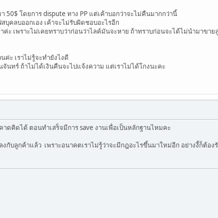
า 50$ โดยการ dispute ทาง PP แต่เค้าบอกว่าจะไม่คืนมากกว่านี้
เฟสบุคลบออกเอง เค้าจะไม่รับผิดชอบอะไรอีก
กค้าค่ะ เพราะไม่เคยทราบว่าก่อนว่าไลค์มันจะหาย ถ้าทราบก่อนจะได้ไม่นำมาขาย
นค่ะ เราไม่รู้จะทำยังไงดี
นจันทร์ ถ้าไม่ได้เงินคืนจะไปแจ้งความ แต่เราไม่ได้โกงนะคะ
ม่คาดคิดได้ ตอนทำเสร็จมีการ save งานเพื่อเป็นหลักฐานไหมคะ
งกับลูกค้าแล้ว เพราะอนาคตเราไม่รู้ว่าจะมีกฎอะไรขึ้นมาใหม่อีก อย่างงี้ก็ต