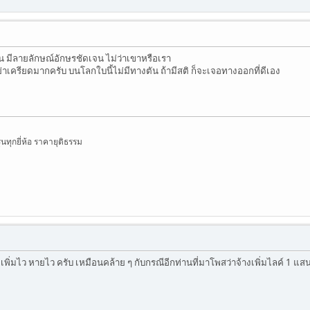
น มีลายลักษณ์อักษรชัดเจน ไม่ว่าเขาหรือเรา
่าเครียดมากครับ บนโลกใบนี้ไม่มีทางตัน ถ้ามีสติ ก็จะเจอทางออกที่ดีเอง
ุ่นทุกยี่ห้อ ราคายุติธรรม
เพิ่มไว หายไว ครับ เหมือนคล้าย ๆ กับกรณีอีกท่านที่มาโพสว่าจ้างเพิ่มไลค์ 1 แสน