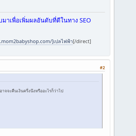
บมาเพื่อเพิ่มผลอันดับที่ดีในทาง SEO
w.mom2babyshop.com/]เปลไฟฟ้า
[/direct]
#2
อาจจะคืนเงินครึ่งนึงหรืออะไรก็ว่าไป