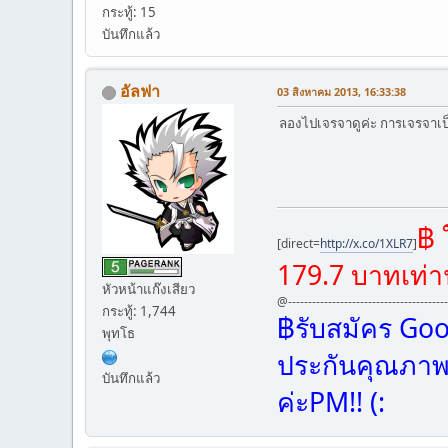
กระทู้: 15
บันทึกแล้ว
อัลฟา
03 สิงหาคม 2013, 16:33:38
ลองไปเจรจาดูค่ะ การเจรจาเป็นสิ
฿ 
[direct=
http://x.co/1XLR7
]
179.7 บาทเท่าน
หัวหน้าแก๊งเสียว
@---------------------------------------
กระทู้: 1,744
฿รับสมัคร Go
พุทโธ
ประกันคุณภาพค่
บันทึกแล้ว
ค่ะPM!! (: