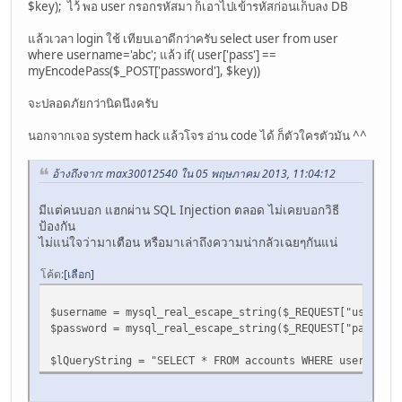
$key); ไว้ พอ user กรอกรหัสมา ก็เอาไปเข้ารหัสก่อนเก็บลง DB
แล้วเวลา login ใช้ เทียบเอาดีกว่าครับ select user from user
where username='abc'; แล้ว if( user['pass'] ==
myEncodePass($_POST['password'], $key))
จะปลอดภัยกว่านิดนึงครับ
นอกจากเจอ system hack แล้วโจร อ่าน code ได้ ก็ตัวใครตัวมัน ^^
อ้างถึงจาก: max30012540 ใน 05 พฤษภาคม 2013, 11:04:12
มีแต่คนบอก แฮกผ่าน SQL Injection ตลอด ไม่เคยบอกวิธี
ป้องกัน
ไม่แน่ใจว่ามาเตือน หรือมาเล่าถึงความน่ากลัวเฉยๆกันแน่
โค้ด
เลือก
$username = mysql_real_escape_string($_REQUEST["username
$password = mysql_real_escape_string($_REQUEST["password
$lQueryString = "SELECT * FROM accounts WHERE username