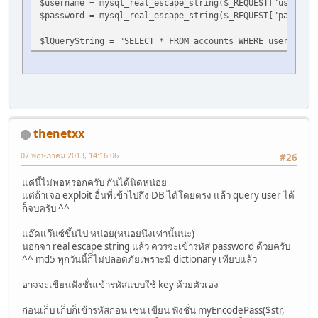
$username = mysql_real_escape_string($_REQUEST["username
$password = mysql_real_escape_string($_REQUEST["password
$lQueryString = "SELECT * FROM accounts WHERE username
thenetxx
07 พฤษภาคม 2013, 14:16:06
#26
แค่นี้ไม่พอหรอกครับ กันได้นิดหน่อย
แต่ถ้าเจอ exploit อื่นที่เข้าไปถึง DB ได้โดยตรง แล้ว query user ได้
ก็จบครับ ^^
แอ๊ดแว๊นซ์ขึ้นไป หน่อย(หน่อยนึงเท่านั้นนะ)
นอกจา real escape string แล้ว ควรจะเข้ารหัส password ด้วยครับ
^^ md5 ทุกวันนี้ก็ไม่ปลอดภัยเพราะมี dictionary เทียบแล้ว
อาจจะเขียนฟังชั่นเข้ารหัสแบบใช้ key ด้วยตัวเอง
ก่อนเก็บ เก็บก็เข้ารหัสก่อน เช่น เขียน ฟังชั่น myEncodePass($str,