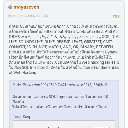
mayaseven
05 พฤษภาคม 2013, 19:12:08
#25
ถ้าคนเขียนเว็บปกติอ่านจบผมคิดว่าเขาก็มองเห็นแนวทางการป้องกัน
แล้วนะครับ เบื้องต้นก็ Filter input ที่รับเข้ามาก่อนที่จะส่งไป คิวลี่ กับ
DBMS เช่น ^, =, !=, %, /, *, &, &&, |, ||, , >>, <=, <=, ,, XOR, DIV,
LIKE, SOUNDS LIKE, RLIKE, REGEXP, LEAST, GREATEST, CAST,
CONVERT, IS, IN, NOT, MATCH, AND, OR, BINARY, BETWEEN,
ISNULL แต่จริงแล้วมันไม่ง่ายขนาดนั้นมันยังมีเทคนิคกการ Bypass
Filter อีกซึ่งเป็นเรื่องที่ต้องว่ากันยาวแต่ผมแนบ link หนังสือให้ไป
ศึกษาต่อแล้วครับ และผมจะเขียนบทความใน Web hacking series นี้
ในเรื่อง SQL Injection อีกทีครับ ในหัวข้อนี้ยังเป้นแค่ Fundamentals
of Web Hacking
อ้างถึงจาก: max30012540 ใน 05 พฤษภาคม 2013, 11:04:12
มีแต่คนบอก แฮกผ่าน SQL Injection ตลอด ไม่เคยบอกวิธี
ป้องกัน
ไม่แน่ใจว่ามาเตือน หรือมาเล่าถึงความน่ากลัวเฉยๆกันแน่
โค้ด
เลือก