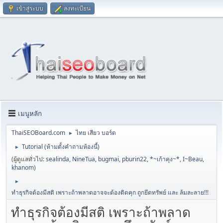
เข้าสู่ระบบ
ลงทะเบียน
เมนูหลัก
ThaiSEOBoard.com
ไทย เสียว บอร์ด
►
Tutorial (ห้ามตั้งคำถามห้องนี้)
►
(ผู้ดูแลทั่วไป:
sealinda
,
NineTua
,
bugmai
,
pburin22
,
*~เก้าคุง~*
,
I~Beau
,
khanom
)
►
ทำธุรกิจต้องมีสติ เพราะถ้าพลาดอาจจะต้องติดคุก ถูกยึดทรัพย์ และ ล้มละลาย!!!
ทำธุรกิจต้องมีสติ เพราะถ้าพลาด