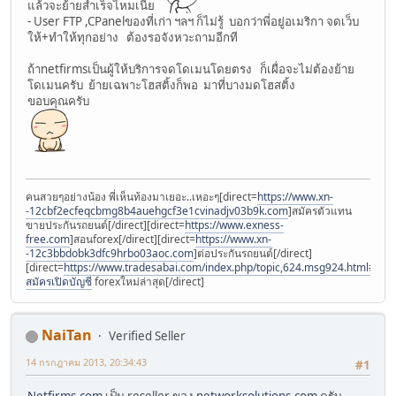
แล้วจะย้ายสำเร็จไหมเนี่ย
- User FTP ,CPanelของที่เก่า ฯลฯ ก็ไม่รู้ บอกว่าพี่อยู่อเมริกา จดเว็บ
ให้+ทำให้ทุกอย่าง ต้องรอจังหวะถามอีกที
ถ้าnetfirmsเป็นผู้ให้บริการจดโดเมนโดยตรง ก็เผื่อจะไม่ต้องย้าย
โดเมนครับ ย้ายเฉพาะโฮสติ้งก็พอ มาที่บางมดโฮสติ้ง
ขอบคุณครับ
คนสวยๆอย่างน้อง พี่เห็นท้องมาเยอะ..เหอะๆ[direct=
https://www.xn-
-12cbf2ecfeqcbmg8b4auehgcf3e1cvinadjv03b9k.com
]สมัครตัวแทน
ขายประกันรถยนต์[/direct][direct=
https://www.exness-
free.com
]สอนforex[/direct][direct=
https://www.xn-
-12c3bbdobk3dfc9hrbo03aoc.com
]ต่อประกันรถยนต์[/direct]
[direct=
https://www.tradesabai.com/index.php/topic,624.msg924.html#msg9
สมัครเปิดบัญชี
forexใหม่ล่าสุด[/direct]
NaiTan
Verified Seller
14 กรกฎาคม 2013, 20:34:43
#1
Netfirms.com
เป็น reseller ของ
networksolutions.com
ครับ