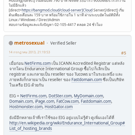
Hosting[/direct] เริ่มต้นปีละ 790 บาท NVMe SSD เร็ว 9000MB/s เร็วกว่านี้
ไม่มีอีกแล้ว
[direct=
https://bangmod.cloud/cloud-server]Cloud
Server[/direct] เริ่ม
ต้นเพียงเดือนละ 159 บาท พร้อมใช้ภายใน 1 นาที ผ่านระบบอัตโนมัติมีทั้ง
Linux / Windows / DirectAdmin
สอบถามข้อมูลและแจ้งปัญหา 02-105-4417 ตลอด 24 ชั่วโมง
metrosexual
Verified Seller
14 กรกฎาคม 2013, 21:19:53
#5
เมื่อก่อน
NetFirms.com
เป็น ICANN Accredited Registrar แต่หลัง
จากโดน Endurance International Group ซื้อไป ก็เลิกเป็น
registrar และกลายเป็น reseller ของ Tucows มาในระยะหนึ่ง และ
ภายหลังก็กลายมาเป็น reseller ของ
Fastdomain.com
ซึ่งเป็นบริษัท
ในเครือ EIG ด้วยกัน
EIG =
NetFirms.com
,
DotSter.com
,
MyDomain.com
,
Domain.com
,
iPage.com
,
FatCow.com
,
Fastdomain.com
,
Hostmonster.com
,
HostGator.com
ยังมีอีกหลายเจ้าที่เราใช้ของ EIG อยู่แบบไม่รู้ตัว ดูเพิ่มเองได้ที่
http://en.wikipedia.org/wiki/Endurance_International_Group#
List_of_hosting_brands