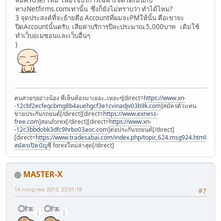
ทางNetfirms.comเท่านั้น ซึ่งก็ยังไม่ทราบว่า ทำได้ไหม?
3 จุดประสงค์ที่จะย้ายคือ Accountที่ผมจะPMให้นั้น คือเขาจะ
ปิดAccountนั้นครับ เสียค่าบริการปีละประมาณ 5,000บาท เดิมใช้
ทำเว็บอเมซอนและเว็บอื่นๆ
)
คนสวยๆอย่างน้อง พี่เห็นท้องมาเยอะ..เหอะๆ[direct=
https://www.xn-
-12cbf2ecfeqcbmg8b4auehgcf3e1cvinadjv03b9k.com
]สมัครตัวแทน
ขายประกันรถยนต์[/direct][direct=
https://www.exness-
free.com
]สอนforex[/direct][direct=
https://www.xn-
-12c3bbdobk3dfc9hrbo03aoc.com
]ต่อประกันรถยนต์[/direct]
[direct=
https://www.tradesabai.com/index.php/topic,624.msg924.html#msg9
สมัครเปิดบัญชี
forexใหม่ล่าสุด[/direct]
MASTER-X
14 กรกฎาคม 2013, 23:01:18
#7