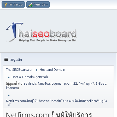
เข้าสู่ระบบ
ลงทะเบียน
เมนูหลัก
ThaiSEOBoard.com
Host and Domain
►
Host & Domain (general)
►
(ผู้ดูแลทั่วไป:
sealinda
,
NineTua
,
bugmai
,
pburin22
,
*~เก้าคุง~*
,
I~Beau
,
khanom
)
►
Netfirms.comเป็นผู้ให้บริการจดDomainโดยตรง หรือเป็นResellerครับ ดูยัง
ไง?
Netfirms.comเป็นผู้ให้บริการ