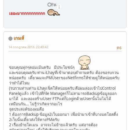
เยอะมากกกกกกกกกก
เกมส์
14 กรกฎาคม 2013, 22:49:42
#6
ขอบคุณทุกๆคอมเม้นครับ มีประโยชน์ๆ
และขอบคุณครับ ท่าน iLhayที่เข้ามาตอบคำถามครับ ต้องขอรบกวน
หน่อยครับ เดี๋ยวผมจะPMUserของNetfirmsให้ช่วยดูให้หน่อยครับ
ว่าทำได้ไหม
(รบกวนท่านท่าน iLhayเช็คให้หน่อยครับ คือผมลองเข้าไปControl
Panelดูแล้ว เข้าไปที่File Managerก็ไม่สามารถBackupข้อมูลออก
มาได้ และลองสร้างUser FTPแต่ก็Loginด้วยUserนั้นไมไม่ได้
เหมือนกัน... ไม่รู้ว่าเกิดจากอะไร
จุดประสงค์ของผมคือ
1 ต้องการBackup ข้อมูล2เว็บออกมา เพื่อนำมาเข้าที่บางมดโฮสติ้ง
2เว็บนั้นเดี๋ยวส่งให้ทางPMครับ
2 เรื่องย้ายโดเมน อาจจะไม่ย้ายแล้วครับ แต่อาจต้อง
สมัครUserใหม่ เพื่อใช้บริการเฉพาะจดโดเมนกับ