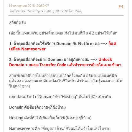
14 กรกฎาคม 2013, 20:50:07
#4
แก้ไขล่าสุด
: 14 กรกฎาคม 2013, 20:55:32 โดย iLhay
สวัสดีครับ
เอ่อ นั้นแหละครับ อย่างที่ผมเคยแจ้งไป มันก็มี แค่ 2 อย่างให้เลือก
1. ถ้าคุณเลือกที่จะใช้บริการ Domain กับ Netfirm ต่อ ==>
ก็แค่
เปลี่ยน Nameserver
2. ถ้าคุณเลือกที่จะย้าย Domain มาอยู่กับทางผม ==>
Unlock
Domain + กดขอ Transfer Code แล้วทำรายการย้ายโดเมนเข้ามา
ส่วนที่เคยอธิบายไปหลายรอบ เอาอีกครั้งละกัน อธิบายแบบเทคนิค
แล้ว งง ลองอ่านแบบดัดแปลงในชีวิตประจำวันเอา (ไม่รู้จะงงกว่าเดิม
รึเปล่า? ฮาา)
แยกก่อนครับ ว่า "Domain" กับ "Hosting" มันไม่ใช่สิ่งเดียวกัน
Domain คือชื่อ (คิดง่ายๆก็ชื่อบ้าน)
Hosting คือที่ทำให้เกิดเป็นเว็ปใช้ (คิดง่ายๆก็บ้าน)
Nameservers คือ "ที่อยู่ของบ้าน" ซึ่งผมได้แจ้งในแล้วในราย