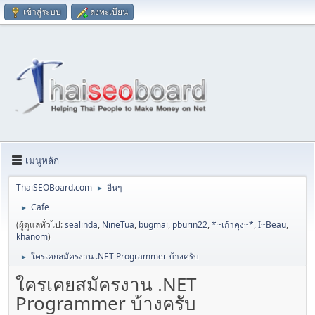
เข้าสู่ระบบ
ลงทะเบียน
เมนูหลัก
ThaiSEOBoard.com
อื่นๆ
►
Cafe
►
(ผู้ดูแลทั่วไป:
sealinda
,
NineTua
,
bugmai
,
pburin22
,
*~เก้าคุง~*
,
I~Beau
,
khanom
)
ใครเคยสมัครงาน .NET Programmer บ้างครับ
►
ใครเคยสมัครงาน .NET
Programmer บ้างครับ