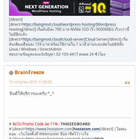
[/direct]
[direct=
https://bangmod.cloud/wordpress-hosting/]Wordpress
Hosting[/direct] เริ่มต้นปีละ 790 บาท NVMe SSD เร็ว 9000MB/s เร็วกว่านี้
ไม่มีอีกแล้ว
[direct=
https://bangmod.cloud/cloud-server]Cloud
Server[/direct] เริ่ม
ต้นเพียงเดือนละ 159 บาท พร้อมใช้ภายใน 1 นาที ผ่านระบบอัตโนมัติมีทั้ง
Linux / Windows / DirectAdmin
สอบถามข้อมูลและแจ้งปัญหา 02-105-4417 ตลอด 24 ชั่วโมง
BrainFreeze
15 กรกฎาคม 2013, 11:56:53
#4
ยินดีให้บริการนะครับ ^_^
#
จัดไป Promo Code ลด 11% :
THAISEOBOARD
# [direct=
https://www.hostatom.com
]
hostatom.com
[/direct] |โฮสอะ
ตอม - เว็บโฮสติ้งที่ Webmaster มืออาชีพไว้วางใจ
# [direct=
https://www.hostatom.com/web-hosting
]
Web