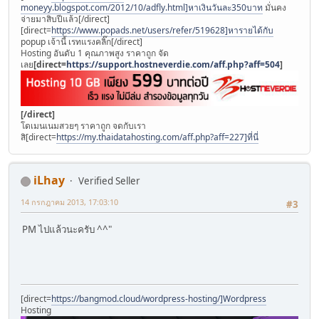
moneyy.blogspot.com/2012/10/adfly.html]หาเงินวันละ350บาท
มั่นคง
จ่ายมาสิบปีแล้ว[/direct]
[direct=
https://www.popads.net/users/refer/519628]หารายได้กับ
popup เจ้านี้ เรทแรงคลิ๊ก[/direct]
Hosting อันดับ 1 คุณภาพสูง ราคาถูก จัด
เลย
[direct=
https://support.hostneverdie.com/aff.php?aff=504
]
[/direct]
โดเมนเนมสวยๆ ราคาถูก จดกับเรา
สิ[direct=
https://my.thaidatahosting.com/aff.php?aff=227]ที่นี่
iLhay
Verified Seller
14 กรกฎาคม 2013, 17:03:10
#3
PM ไปแล้วนะครับ ^^"
[direct=
https://bangmod.cloud/wordpress-hosting/]Wordpress
Hosting