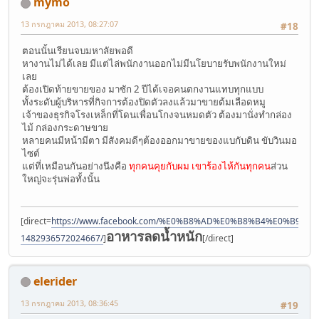
mymo
13 กรกฎาคม 2013, 08:27:07
#18
ตอนนั้นเรียนจบมหาลัยพอดี
หางานไม่ได้เลย มีแต่ไล่พนักงานออกไม่มีนโยบายรับพนักงานใหม่
เลย
ต้องเปิดท้ายขายของ มาซัก 2 ปีได้เจอคนตกงานแทบทุกแบบ
ทั้งระดับผู้บริหารที่กิจการต้องปิดตัวลงแล้วมาขายต้มเลือดหมู
เจ้าของธุรกิจโรงเหล็กที่โดนเพื่อนโกงจนหมดตัว ต้องมานั่งทำกล่อง
ไม้ กล่องกระดาษขาย
หลายคนมีหน้ามีตา มีสังคมดีๆต้องออกมาขายของแบกับดิน ขับวินมอ
ไซต์
แต่ที่เหมือนกันอย่างนึงคือ
ทุกคนคุยกับผม เขาร้องไห้กันทุกคน
ส่วน
ใหญ่จะรุ่นพ่อทั้งนั้น
[direct=
https://www.facebook.com/%E0%B8%AD%E0%B8%B4%E0%B9
อาหารลดน้ำหนัก
1482936572024667/
]
[/direct]
elerider
13 กรกฎาคม 2013, 08:36:45
#19