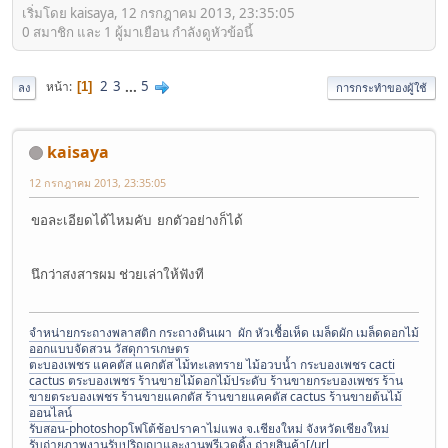
เริ่มโดย kaisaya, 12 กรกฎาคม 2013, 23:35:05
0 สมาชิก และ 1 ผู้มาเยือน กำลังดูหัวข้อนี้
2
3
...
5
หน้า
1
ลง
การกระทำของผู้ใช้
kaisaya
12 กรกฎาคม 2013, 23:35:05
ขอละเอียดได้ไหมคับ ยกตัวอย่างก็ได้
นึกว่าสงสารผม ช่วยเล่าให้ฟังที
จำหน่ายกระถางพลาสติก กระถางดินเผา ผัก หัวเชื้อเห็ด เมล็ดผัก เมล็ดดอกไม้
ออกแบบจัดสวน วัสดุการเกษตร
ตะบองเพชร แคคตัส แคกตัส ไม้ทะเลทราย ไม้อวบน้ำ กระบองเพชร cacti
cactus ตระบองเพชร ร้านขายไม้ดอกไม้ประดับ ร้านขายกระบองเพชร ร้าน
ขายตระบองเพชร ร้านขายแคกตัส ร้านขายแคคตัส cactus ร้านขายต้นไม้
ออนไลน์
รับสอน-photoshopโฟโต้ช้อปราคาไม่แพง จ.เชียงใหม่ จังหวัดเชียงใหม่
รับถ่ายภาพงานรับปริญญาและงานพรีเวดดิ้ง ถ่ายสินค้า[/url