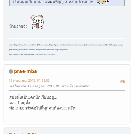
เงินหมุนเวียน ของแม่ผมที่สูญไปหลายล้านบาท
บ้านรวยจัง
[direct=
https://www.ตับแข็ง.com
]ตับแข็ง[/direct] [direct=
https://green-curmin.com/]green
curmin[/direct][direct=
https://shop.line.me/@arshithong]arshithong
gold[/direct] [direct=
https://shop.line.me/@macunox]macunox
มาคูน็อกซ์[/direct]
[direct=
https://shop.line.me/@greencurmin]กรีนเคอมิน
[/direct]
prae-mba
13 กรกฎาคม 2013, 01:21:03
#6
แก้ไขล่าสุด
: 13 กรกฎาคม 2013, 01:30:17 โดย prae-mba
สมัยนั้นเป็นเด็กนักเรียนอยู่...
มอ . 1 อยู่มั้ง
พ่อแม่บอกว่าต่อไปนี้ทุกคนต้องประหยัด