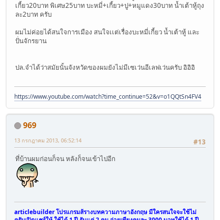
เกี้ยว20บาท พิเศษ25บาท บะหมี่+เกี้ยว+ปู+หมูแดง30บาท น้ำเต้าหู้ถุง
ละ2บาท ครับ
ผมไม่ค่อยได้สนใจการเมือง สนใจเเต่เรื่องบะหมี่เกี้ยว น้ำเต้าหู้ และ
ปั่นจักรยาน
ปล.จำได้ว่าสมัยนั้นจังหวัดของผมยังไม่มีเซเว่นอีเลฟเว่นครับ อิอิอิ
https://www.youtube.com/watch?time_continue=52&v=o1QQtSn4FV4
969
13 กรกฎาคม 2013, 06:52:14
#13
ที่บ้านผมก่อนก็จน หลังก็จนเข้าไปอีก
articlebuilder โปรแกรมส้รางบทความภาษาอังกฤษ มีใครสนใจจะใช้ไม่
ครับเปิดแชร์ให้ ใช้ได้ 1 ปี รับแค่ 2 คน จ่ายเพียงคนละ 3000 บาทใช้ได้ 1 ปี