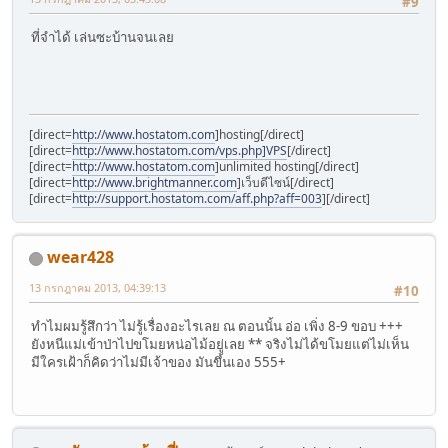
#9
ที่จำได้ เล่นซะบ้านจนเลย
[direct=
http://www.hostatom.com
]hosting[/direct]
[direct=
http://www.hostatom.com/vps.php]VPS
[/direct]
[direct=
http://www.hostatom.com
]unlimited hosting[/direct]
[direct=
http://www.brightmanner.com
]เว็บดีไซน์[/direct]
[direct=
http://support.hostatom.com/aff.php?aff=003
]
[/direct]
wear428
13 กรกฎาคม 2013, 04:39:13
#10
ทำไมผมรู้สึกว่า ไม่รู้เรื่องอะไรเลย ณ ตอนนั้น อ่อ เพิ่ง 8-9 ขอบ +++
ยังหนีแม่เข้าป่าไปขโมยหน่อไม้อยู่เลย ** จริงไม่ได้ขโมยแต่ไม่เห็น
มีใครเฝ้าก็คิดว่าไม่มีเจ้าของ มันขึ้นเอง 555+