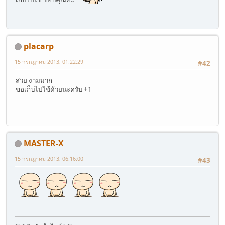
placarp
15 กรกฎาคม 2013, 01:22:29
#42
สวย งามมาก
ขอเก็บไปใช้ด้วยนะครับ +1
MASTER-X
15 กรกฎาคม 2013, 06:16:00
#43