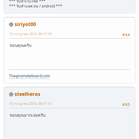
*** รับทำเว็บไซต์ ***
*** รับทำแอพ ios / android ***
siriyot00
15 กรกฎาคม 2013, 06:17:16
#44
ขอบคุณครับ
Thaipromoteboard.com
steelheros
15 กรกฎาคม 2013, 08:17:13
#45
ขอบคุณมากเลยครับ