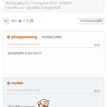
เริ่มโดย gam_55, 11 กรกฎาคม 2013, 14:09:07
0 สมาชิก และ 1 ผู้มาเยือน กำลังดูหัวข้อนี้
1
2
หน้า
3
ลง
การกระทำของผู้ใช้
ptteppawong
Verified Seller
14 กรกฎาคม 2013, 22:42:15
#40
ขอบคุณครับ สวยงามมาก
nudee
15 กรกฎาคม 2013, 01:18:38
#41
เก็บไปใช้ ขอบคุณค่ะ