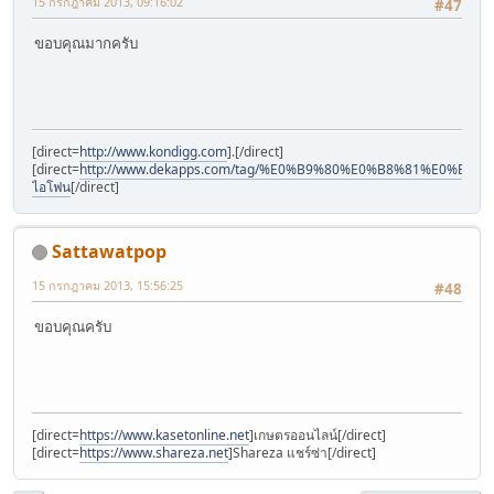
15 กรกฎาคม 2013, 09:16:02
#47
ขอบคุณมากครับ
[direct=
http://www.kondigg.com
].[/direct]
[direct=
http://www.dekapps.com/tag/%E0%B9%80%E0%B8%81%E0%
ไอโฟน
[/direct]
Sattawatpop
15 กรกฎาคม 2013, 15:56:25
#48
ขอบคุณครับ
[direct=
https://www.kasetonline.net
]เกษตรออนไลน์[/direct]
[direct=
https://www.shareza.net
]Shareza แชร์ซ่า[/direct]