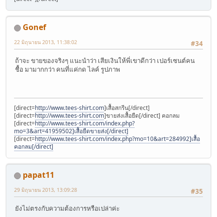
Gonef
22 มิถุนายน 2013, 11:38:02
#34
ถ้าจะ ขายของจริงๆ แนะนำว่า เสียเงินให้พี่เขาดีกว่า เปอร์เซนต์คน
ชื้อ มามากกว่า คนที่แค่กด ไลค์ รูปภาพ
[direct=
http://www.tees-shirt.com
]เสื้อสกรีน[/direct]
[direct=
http://www.tees-shirt.com
]ขายส่งเสื้อยืด[/direct] คอกลม
[direct=
http://www.tees-shirt.com/index.php?
mo=3&art=41959502]เสื้อยืดขายส่ง[/direct]
[direct=
http://www.tees-shirt.com/index.php?mo=10&art=284992]เสื้อ
คอกลม[/direct]
papat11
29 มิถุนายน 2013, 13:09:28
#35
ยังไม่ตรงกับความต้องการหรือเปล่าค่ะ