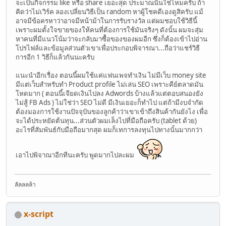
จะเป็นกิจกรรม like หรือ share เยอะสุด ประมาณนั้นใช่ไหมครับ ถ้า
คิดว่าไม่เวิร์ค ลองเปลี่ยนวิธีเป็น random หาผู้โชคดีเองดูสิครับ แม้
อาจมีข้อครหาว่าอาจมีหน้าม้าในการรับรางวัล แต่ผมชอบใช้วิธีนี้
เพราะผมตั้งใจขายของให้คนที่ต้องการใช้มันจริงๆ ดังนั้น ผมจะสุ่ม
หาคนที่มีแนวโน้มว่าจะกลับมาซื้อของของผมอีก ซึ่งก็ต้องเข้าไปอ่าน
โปรไฟล์และข้อมูลส่วนตัวเขาเพื่อประกอบพิจารณา...ถือว่าแชร์วิธี
การอีก 1 วิธีก็แล้วกันนะครับ
แนะนำอีกเรื่อง ตอนนี้ผมใช้แค่แฟนเพจทำเงิน ไม่มีเว็บ money site
มีแต่เว็บสำหรับทำ Product profile ไม่เล่น SEO เพราะคีย์ตลาดมัน
โหดมาก ( ตอนนี้เจียดเงินไปลง Adwords บ้างแล้วแต่ตอบสนองยัง
ไม่สู้ FB Ads ) ไม่ใช่ว่า SEO ไม่ดี มีเงินเยอะก็ทำไป แต่ถ้ามีงบจำกัด
ต้องมองการใช้งานปัจจุบันของลูกค้าว่าเขาเข้าถึงสินค้ากันยังไง เพื่อ
จะได้ประหยัดต้นทุน...ส่วนตัวผมเล็งไปที่มือถือครับ (tablet ด้วย)
อะไรที่สัมพันธ์กับมือถือมากสุด ผมก็เทการลงทุนไปทางนั้นมากกว่า
เอาไปพิจาณาอีกทีนะครับ พูดมากไปละผม
ลัลลลล้า
x-script