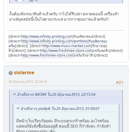
งั้นต้องพิจรณาสินค้าแล้วครับ ว่าไปได้รึเปล่า ตลาดตอนนี้ เครื่องสำ
อางค์ยุคสมัยนี้เป็นไปตามกระแส มากกว่าคุณภาพแล้วครับ!!!
[direct=
http://www.infinity-printing.com
]รับผลิตกล่อง[/direct]
[direct=
http://www.infinity-printing.com/portfolio]รับผลิตกล่อง
ครีม
[/direct] [direct=
http://www.muco-market.com
]รักษาหลุม
สิว[/direct] [direct=
http://www.freshmee-store.com
]เซรั่มลดสิว[/direct]
[direct=
http://www.freshmee-store.com
]เซรั่มรักษาสิว[/direct]
sisterme
20 มิถุนายน 2013, 22:34:13
#21
อ้างถึงจาก: RASTAR ใน 20 มิถุนายน 2013, 22:15:54
อ้างถึงจาก: yookyik ใน 20 มิถุนายน 2013, 01:09:01
มีหน้าเว็บเรียบร้อยค่ะ มีระบบตระกร้าพร้อม อะไรพร้อม
แต่คนก็ยังสั่งซื้อน้อยอยู่ดี ตอนนี้ SEO ก็กำลังค่ะ กำลังทำ
Blog community เพิ่ม