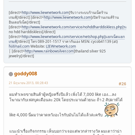
[direct=
http://www.liewnetwork.com
]รับวางระบบร้านเน็ตร้าน
เกมส์[/direct] [direct=
http://www.liewnetwork.com
]เปิดร้านเกมส์ร้าน
อินเตอร์เน็ต[/direct]
[direct=
http://www.liewnetwork.com/service/nohddharddiskless.php]ระบบ
no hdd harddiskless[/direct]
[direct=
http://www.liewnetwork.com/service/netshop.php]แยกเน็ตแยก
เกมส์
[/direct] โทร 089-201-1517 ราคากันเอง MSN: cycob41139 (at)
hotmail.com
Website:
LIEWnetwork.com
| [direct=
http://www.rainbowsilver.com
]thailand silver 925
jewelry[/direct]
goddy008
21 มิถุนายน 2013, 00:28:43
#26
ผมทำเพจขายสินค้าผู้หญิงครึ่งปีแล้ว เพิ่งได้ 7,000 like เอง...ลง
โฆาณากับเฟสบุคเดือนละ 20k โดยประมาณด้วยนะ ถ้า 2 สัปดาห์ได้
like 4,000 นี่ผมว่าคาดหวังอะไรกับมันไม่ได้แล้วล่ะครับ
แนะนำเรื่องกิจกกรรม เห็นบอกว่าเจอแต่พวกล่ารางวัล ผมเดาว่าน่า