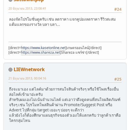
20 มิถุนายน 2013, 23:08:41
#24
ลองจัดโปรโมชั่นดูครับ เช่น ลดราคา แจกคูปองลดราคา รีวิวสะสม
แต้มแลกของรางวัล บลา บลา...
[direct=
https://www.kasetonline.net
]เกษตรออนไลน์[/direct]
[direct=
https://www.shareza.net
]Shareza แชร์ซ่า[/direct]
LIEWnetwork
21 มิถุนายน 2013, 00:04:16
#25
ถึงจะมาเอง แต่ไลค์มาด้วยการสนใจสินค้าจริงๆ หรือใช้โพสเรื่องอื่น
ล่อไลค์เข้ามาอ่ะครับ
สำหรับผมเองไม่เน้นจำนวนไลค์ แต่เอาว่าดึงดูดคนที่สนใจผลิตภัณฑ์
จริงๆ เช่น โปรโมทโพสสินค้าผ่าน Promote/Suggest Post หรือ
Advert ไปที่กลุ่ม target เยอะๆ บ่อยๆ จะดีกว่า
แล้วยังไงก็ต้องศึกษาแผนธุรกิจของตัวเองให้แตกครับ ว่าลูกค้าเราคือ
ใครกลุ่มไหน