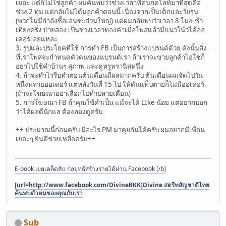
เยอะ แต่ก็ไม่ใช่ลูกค้า ผมค้นพบว่าช่วงเวลาที่คนกดไลท์มาที่สุดคือ
ช่วง 2 ทุ่ม แต่กลับไม่ได้มลูกค้าตอนนี้ เนื่องจากเป็นเด็กและวัยรุ่น
(พวกไม่มีกำลังซื้อเล่นซะส่วนใหญ่) แต่ผมกลับพบว่าเวลา 8 โมงเช้า
เที่ยงครึ่ง บ่ายสอง เป็นช่วงเวลาทองคำเมื่อโพสแล้วมีแนวโน้วได้ออ
เดอร์เลยแหละ
3. รูปและประโยคที่ใช้ การทำ FB เป็นการสร้างแบรนด์ด้วย ดังนั้นสิ่ง
ที่เราโพสจะกำหนดตัวตนของแบรนด์เรา ถ้าเราจะขายลูกค้าไอโซก็
อย่าไปใช้คำบ้านๆ สุภาพ และดูหรูหรานิสหนึ่ง
4. ถ้าจะทำไรรีบทำตอนต้นเดือนมีผลมากครับ ต้นเดือนผมจัดไปวัน
หนึ่งหลายออเดอร์ แต่หลังวันที่ 15 ไป ให้ดันแท็บตายก็ไม่มีออเดอร์
(ถ้าจะโฆษณาอย่าเสือกไปทำปลายเดือน)
5. การโฆษณา FB ถ้าคุณใช้คำเป็น แม้จะได้ LIke น้อย แต่อยากบอก
ว่าได้ผลดีนักแล ต้องลองดูครับ
++ ประมาณนี้ก่อนครับ มีอะไร PM มาคุยกันได้ครับ ผมอยากมีเพื่อน
เยอะๆ ยินดีช่วยเหลือครับ++
E-book เผยเคล็ดลับ กลยุทธ์สร้างรายได้ผ่าน Facebook [/b]
[url=http://www.facebook.com/DivineBKK]Divine สตรีทสัญชาติไทย
ค้นพบตัวตนของคุณกับเรา
Sub