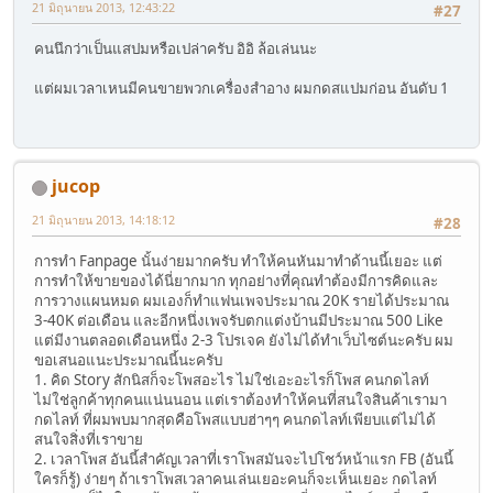
21 มิถุนายน 2013, 12:43:22
#27
คนนึกว่าเป็นแสปมหรือเปล่าครับ อิอิ ล้อเล่นนะ
แต่ผมเวลาเหนมีคนขายพวกเครื่องสำอาง ผมกดสแปมก่อน อันดับ 1
jucop
21 มิถุนายน 2013, 14:18:12
#28
การทำ Fanpage นั้นง่ายมากครับ ทำให้คนหันมาทำด้านนี้เยอะ แต่
การทำให้ขายของได้นี่ยากมาก ทุกอย่างที่คุณทำต้องมีการคิดและ
การวางแผนหมด ผมเองก็ทำแฟนเพจประมาณ 20K รายได้ประมาณ
3-40K ต่อเดือน และอีกหนึ่งเพจรับตกแต่งบ้านมีประมาณ 500 Like
แต่มีงานตลอดเดือนหนึ่ง 2-3 โปรเจค ยังไม่ได้ทำเว็บไซต์นะครับ ผม
ขอเสนอแนะประมาณนี้นะครับ
1. คิด Story สักนิสก็จะโพสอะไร ไม่ใช่เอะอะไรก็โพส คนกดไลท์
ไม่ใช่ลูกค้าทุกคนแน่นนอน แต่เราต้องทำให้คนที่สนใจสินค้าเรามา
กดไลท์ ที่ผมพบมากสุดคือโพสแบบฮ่าๆๆ คนกดไลท์เพียบแต่ไม่ได้
สนใจสิ่งที่เราขาย
2. เวลาโพส อันนี้สำคัญเวลาที่เราโพสมันจะไปโชว์หน้าแรก FB (อันนี้
ใครก็รู้) ง่ายๆ ถ้าเราโพสเวลาคนเล่นเยอะคนก็จะเห็นเยอะ กดไลท์