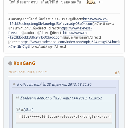
ใกล้เคียงมากครับ เกือบใช้ได้ ขอบคุณครับ
++
คนสวยๆอย่างน้อง พี่เห็นท้องมาเยอะ..เหอะๆ[direct=
https://www.xn-
-12cbf2ecfeqcbmg8b4auehgcf3e1cvinadjv03b9k.com
]สมัครตัวแทน
ขายประกันรถยนต์[/direct][direct=
https://www.exness-
free.com
]สอนforex[/direct][direct=
https://www.xn-
-12c3bbdobk3dfc9hrbo03aoc.com
]ต่อประกันรถยนต์[/direct]
[direct=
https://www.tradesabai.com/index.php/topic,624.msg924.html#msg9
สมัครเปิดบัญชี
forexใหม่ล่าสุด[/direct]
KonGanG
28 พฤษภาคม 2013, 13:29:21
#3
อ้างถึงจาก: เกมส์ ใน 28 พฤษภาคม 2013, 13:25:30
อ้างถึงจาก: KonGanG ใน 28 พฤษภาคม 2013, 13:20:52
โค้ด
เลือก
http://www.f0nt.com/release/blk-bangli-ko-sa-na/