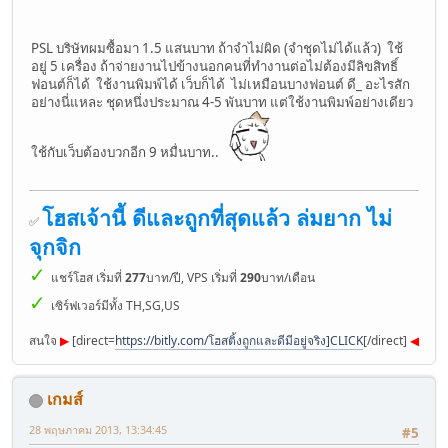
PSL บริษัทผมซื้อมา 1.5 แสนบาท ถ้าจำไม่ผิด (จำชุดไม่ได้แล้ว) ใช้
อยู่ 5 เครื่อง ถ้าจ่ายงานไปข้างนอกคนที่ทำงานต่อไม่ต้องมีลิขสิทธิ์
ฟอนต์ก็ได้ ใช้งานพิมพ์ได้ เว็บก็ได้ ไม่เหมือนบางฟอนต์ ดี_ อะไรสัก
อย่างนี่แหละ ชุดหนึ่งประมาณ 4-5 พันบาท แต่ใช้งานพิมพ์อย่างเดียว
ใช้กับเว็บต้องบวกอีก 9 หมื่นบาท..
โฮสเจ้านี้ ดีและถูกที่สุดแล้ว ล่มยาก ไม่
✅
จุกจิก
✓
แชร์โฮส เริ่มที่
277
บาท/ปี, VPS เริ่มที่
290
บาท/เดือน
✓
เซิร์ฟเวอร์มีทั้ง TH,SG,US
สนใจ
▶︎
[direct=
https://bitly.com/โฮสติ้งถูกและดีมีอยู่จริง]CLICK
[/direct]
◀︎
เกมส์
28 พฤษภาคม 2013, 13:34:45
#5