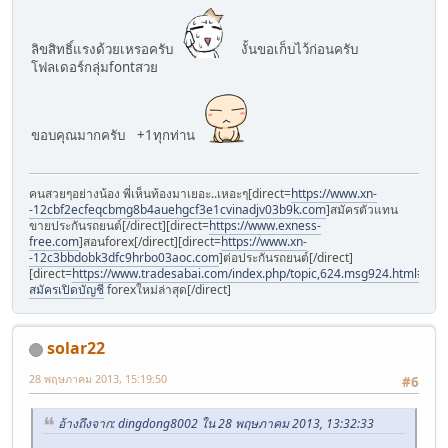
ลิขสิทธิ์แรงด้วยเหรอครับ
งั้นขอเก็บไว้ก่อนครับ
โฟลเดอร์กลุ่มfontสวย
ขอบคุณมากครับ +1ทุกท่าน
คนสวยๆอย่างน้อง พี่เห็นท้องมาเยอะ..เหอะๆ[direct=
https://www.xn-
-12cbf2ecfeqcbmg8b4auehgcf3e1cvinadjv03b9k.com
]สมัครตัวแทน
ขายประกันรถยนต์[/direct][direct=
https://www.exness-
free.com
]สอนforex[/direct][direct=
https://www.xn-
-12c3bbdobk3dfc9hrbo03aoc.com
]ต่อประกันรถยนต์[/direct]
[direct=
https://www.tradesabai.com/index.php/topic,624.msg924.html#msg9
สมัครเปิดบัญชี
forexใหม่ล่าสุด[/direct]
solar22
28 พฤษภาคม 2013, 15:19:50
#6
อ้างถึงจาก: dingdong8002 ใน 28 พฤษภาคม 2013, 13:32:33