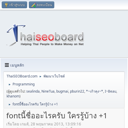
เข้าสู่ระบบ
ลงทะเบียน
เมนูหลัก
ThaiSEOBoard.com
พัฒนาเว็บไซต์
►
Programming
►
(ผู้ดูแลทั่วไป:
sealinda
,
NineTua
,
bugmai
,
pburin22
,
*~เก้าคุง~*
,
I~Beau
,
khanom
)
fontนี้ชื่ออะไรครับ ใครรู้บ้าง +1
►
fontนี้ชื่ออะไรครับ ใครรู้บ้าง +1
เริ่มโดย เกมส์, 28 พฤษภาคม 2013, 13:09:16