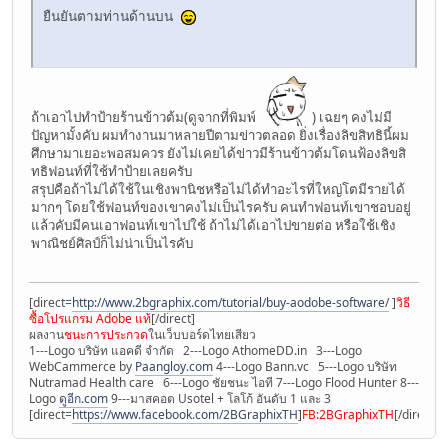
ยืนยันตามท่านด้านบน
ถ้าเอาไปทำป้ายร้านข้าวต้ม(ดูจากที่พิมพ์
) เฉยๆ คงไม่มี
ปัญหามั้งคับ ผมทำงานมาหลายปีตามข่าวตลอด ยิ่งเรื่องลิขสิทธินี้ผม
ศึกษามาเยอะพอสมควร ยังไม่เคยได้ข่าวมีร้านข้าวต้มโดนฟ้องลิขสิ
ทธิฟอนท์ที่ใช้ทำป้ายเลยครับ
สรุปคือถ้าไม่ได้ใช้ในเชิงพานิชหรือไม่ได้ทำอะไรที่ใหญ่โตมีรายได้
มากๆ โดยใช้ฟอนท์ของเขาคงไม่เป็นไรครับ คนทำฟอนท์เขาชอบอยู่
แล้วคับมีคนเอาฟอนท์เขาไปใช้ ถ้าไม่ได้เอาไปขายต่อ หรือใช้เชิง
พาณิชย์ศิลป์ก็ไม่น่าเป็นไรคับ
[direct=
http://www.2bgraphix.com/tutorial/buy-aodobe-software/
]
วิธี
ซื้อโปรแกรม Adobe แท้
[/direct]
ผลงาน
ชนะการประกวด
ในเว็บบอร์ดไทยเสียว
1---Logo บริษัท แอคดี จำกัด 2---Logo AthomeDD.in 3---Logo
WebCammerce by
Paangloy.com
4---Logo Bann.vc 5---Logo บริษัท
Nutramad Health care 6---Logo ชัยชนะ ไอที 7---Logo Flood Hunter 8---
Logo
ดูอีก.com
9---มาสคอต Usotel + โลโก้ อันดับ 1 และ 3
[direct=
https://www.facebook.com/2BGraphixTH
]
FB:2BGraphixTH
[/direct]