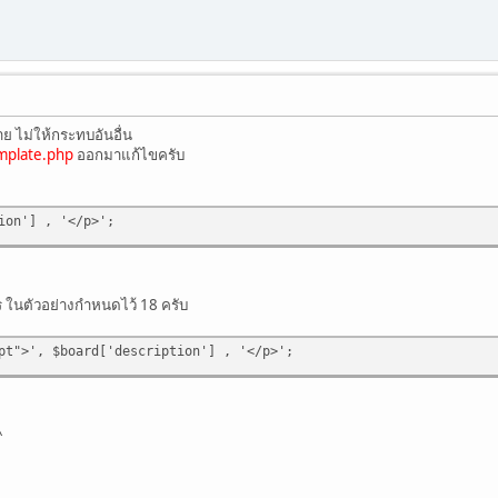
ย ไม่ให้กระทบอันอื่น
mplate.php
ออกมาแก้ไขครับ
ion'] , '</p>';
ร ในตัวอย่างกำหนดไว้ 18 ครับ
pt">', $board['description'] , '</p>';
^