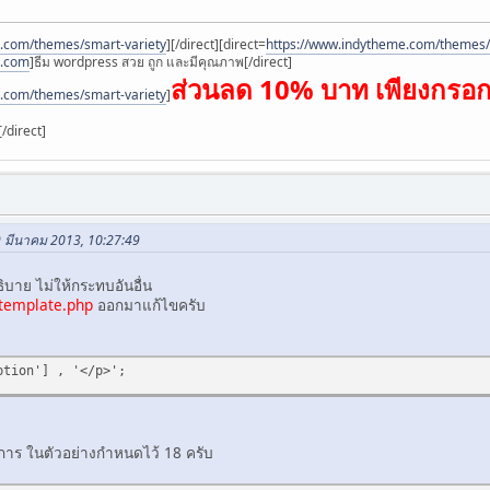
.com/themes/smart-variety
]
[/direct][direct=
https://www.indytheme.com/themes/
e.com
]ธีม wordpress สวย ถูก และมีคุณภาพ[/direct]
ส่วนลด 10% บาท เพียงกรอ
.com/themes/smart-variety
]
[/direct]
9 มีนาคม 2013, 10:27:49
ิบาย ไม่ให้กระทบอันอื่น
template.php
ออกมาแก้ไขครับ
ption'] , '</p>';
องการ ในตัวอย่างกำหนดไว้ 18 ครับ