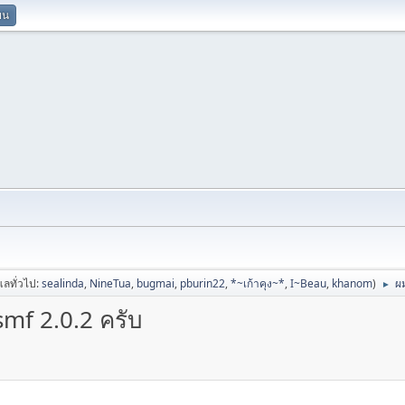
ยน
ูแลทั่วไป:
sealinda
,
NineTua
,
bugmai
,
pburin22
,
*~เก้าคุง~*
,
I~Beau
,
khanom
)
ผ
►
mf 2.0.2 ครับ