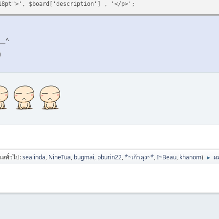
18pt">', $board['description'] , '</p>';
__^
ูแลทั่วไป:
sealinda
,
NineTua
,
bugmai
,
pburin22
,
*~เก้าคุง~*
,
I~Beau
,
khanom
)
ผ
►