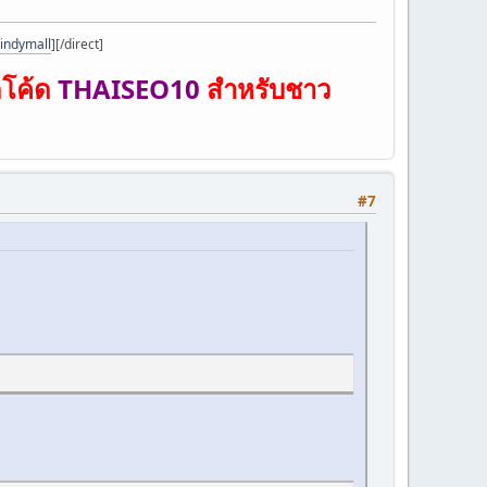
indymall
]
[/direct]
กโค้ด
THAISEO10
สำหรับชาว
#7