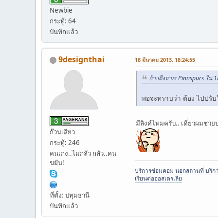
Newbie
กระทู้: 64
บันทึกแล้ว
9designthai
18 มีนาคม 2013, 18:24:55
อ้างถึงจาก: Pinnspurs ใน 
พอจะทราบว่า ต้อง ไปปรับ
มีลิงค์ไหมครับ.. เดี๋ยวผมช่วย
ก๊วนเสียว
กระทู้: 246
คนเก่ง..ไม่กลัว กลัว..คน
ขยัน!
บริการซ่อมคอม นอกสถานที่
บริก
เรียนต่อออสเตรเลีย
ที่ตั้ง: ปทุมธานี
บันทึกแล้ว