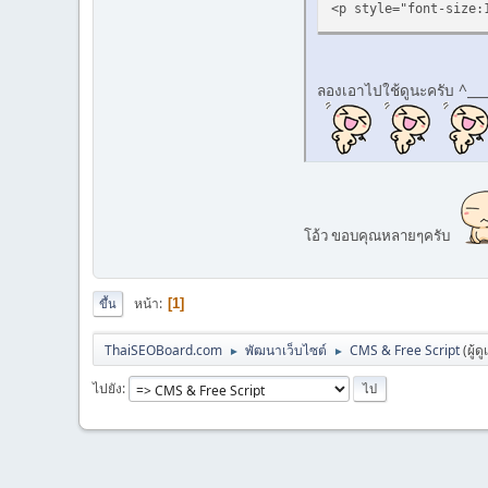
<p style="font-size:
ลองเอาไปใช้ดูนะครับ ^___
โอ้ว ขอบคุณหลายๆครับ
หน้า
1
ขึ้น
ThaiSEOBoard.com
พัฒนาเว็บไซต์
CMS & Free Script
(ผู้ด
►
►
ไปยัง