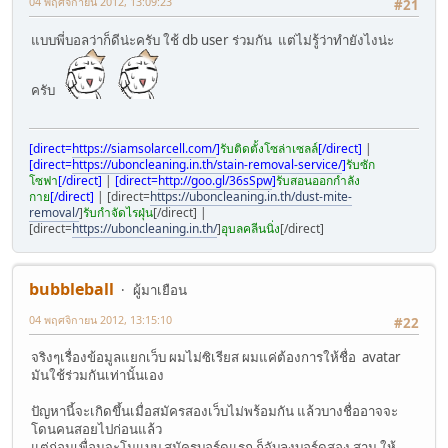
04 พฤศจิกายน 2012, 13:09:23
#21
แบบพี่บอลว่าก็ดีน่ะครับ ใช้ db user ร่วมกัน แต่ไม่รู้ว่าทำยังไงน่ะ
ครับ
[direct=
https://siamsolarcell.com/
]
รับติดตั้งโซล่าเซลล์
[/direct]
|
[direct=
https://uboncleaning.in.th/stain-removal-service/
]
รับซัก
โซฟา
[/direct]
|
[direct=
http://goo.gl/36sSpw
]
รับสอนออกกำลัง
กาย
[/direct]
| [direct=
https://uboncleaning.in.th/dust-mite-
removal/
]
รับกำจัดไรฝุ่น
[/direct] |
[direct=
https://uboncleaning.in.th/
]
อุบลคลีนนิ่ง
[/direct]
bubbleball
ผู้มาเยือน
04 พฤศจิกายน 2012, 13:15:10
#22
จริงๆเรื่องข้อมูลแยกเว็บ ผมไม่ซิเรียส ผมแค่ต้องการให้ชื่อ avatar
มันใช้ร่วมกันเท่านั้นเอง
ปัญหานี้จะเกิดขึ้นเมื่อสมัครสองเว็บไม่พร้อมกัน แล้วบางชื่ออาจจะ
โดนคนสอยไปก่อนแล้ว
แต่ก่อนเพื่อนจะโมแบบ สมัครบอร์ดแรก ก็จับลงบอร์ดสอง สาม ให้