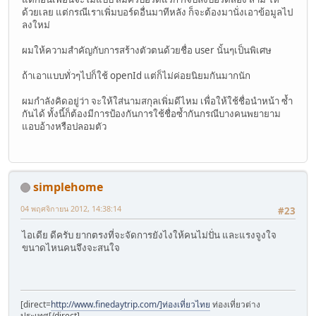
ด้วยเลย แต่กรณีเราเพิ่มบอร์ดอื่นมาทีหลัง ก็จะต้องมานั่งเอาข้อมูลไป
ลงใหม่
ผมให้ความสำคัญกับการสร้างตัวตนด้วยชื่อ user นั้นๆเป็นพิเศษ
ถ้าเอาแบบทั่วๆไปก็ใช้ openId แต่ก็ไม่ค่อยนิยมกันมากนัก
ผมกำลังคิดอยู่ว่า จะให้ใส่นามสกุลเพิ่มดีไหม เพื่อให้ใช้ชื่อนำหน้า ซ้ำ
กันได้ ทั้งนี้ก็ต้องมีการป้องกันการใช้ชื่อซ้ำกันกรณีบางคนพยายาม
แอบอ้างหรือปลอมตัว
simplehome
04 พฤศจิกายน 2012, 14:38:14
#23
ไอเดีย ดีครับ ยากตรงที่จะจัดการยังไงให้คนไม่ปั่น และแรงจูงใจ
ขนาดไหนคนจึงจะสนใจ
[direct=
http://www.finedaytrip.com/]ท่องเที่ยวไทย
ท่องเที่ยวต่าง
ประเทศ[/direct]