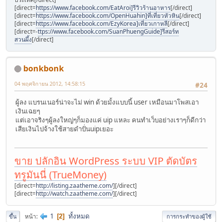
[direct=
https://www.facebook.com/EatAroi]รีวิวร้านอาหาร
[/direct]
[direct=
https://www.facebook.com/OpenHuahin]ที่เที่ยวหัวหิน
[/direct]
[direct=
https://www.facebook.com/EzyKorea]เที่ยวเกาหลี
[/direct]
[direct=-
ttps://www.facebook.com/SuanPhuengGuide]รีสอร์ท
สวนผึ้ง
[/direct]
bonkbonk
04 พฤศจิกายน 2012, 14:58:15
#24
ผู้ลง แบรนเนอร์น่าจะไม่ win ด้วยมั้งแบบนี้ user เหมือนมาโพสเอา
เงินเฉยๆ
แต่เอาจริงๆผู้ลงใหญ่ๆก็มองแค่ uip แหละ คนทำเว็บอย่างเราๆก็ดีกว่า
เสียเงินไปจ้างใช้สายดำปั่นuipเยอะ
ขาย ปลักอิน WordPress ระบบ VIP ตัดบัตร
ทรูมันนี่ (TrueMoney)
[direct=
http://listing.zaatheme.com/
]
[/direct]
[direct=
http://watch.zaatheme.com/
]
[/direct]
1
ทั้งหมด
หน้า
2
ขึ้น
การกระทำของผู้ใช้