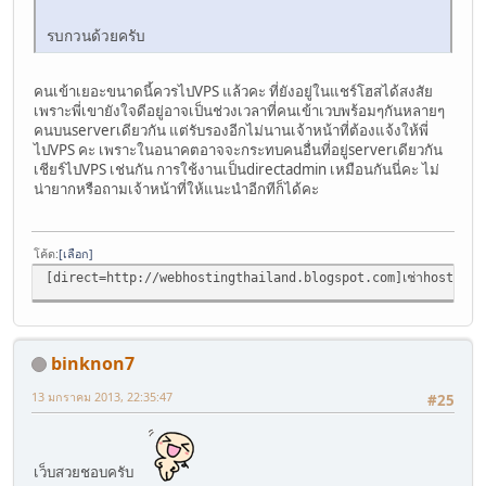
รบกวนด้วยครับ
คนเข้าเยอะขนาดนี้ควรไปVPS แล้วคะ ที่ยังอยู่ในแชร์โฮสได้สงสัย
เพราะพี่เขายังใจดีอยู่อาจเป็นช่วงเวลาที่คนเข้าเวบพร้อมๆกันหลายๆ
คนบนserverเดียวกัน แต่รับรองอีกไม่นานเจ้าหน้าที่ต้องแจ้งให้พี่
ไปVPS คะ เพราะในอนาคตอาจจะกระทบคนอื่นที่อยู่serverเดียวกัน
เชียร์ไปVPS เช่นกัน การใช้งานเป็นdirectadmin เหมือนกันนี่คะ ไม่
น่ายากหรือถามเจ้าหน้าที่ให้แนะนำอีกทีก็ได้คะ
โค้ด
เลือก
[direct=http://webhostingthailand.blogspot.com]เช่าhosting
binknon7
13 มกราคม 2013, 22:35:47
#25
เว็บสวยชอบครับ