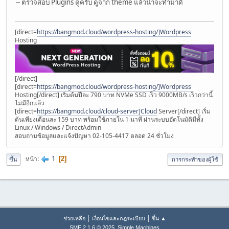
-- ตรวจสอบ Plugins ดูครับ ดูจาก theme แล้วน่าจะทำมาดี
[direct=
https://bangmod.cloud/wordpress-hosting/]Wordpress
Hosting
[/direct]
[direct=
https://bangmod.cloud/wordpress-hosting/]Wordpress
Hosting[/direct] เริ่มต้นปีละ 790 บาท NVMe SSD เร็ว 9000MB/s เร็วกว่านี้
ไม่มีอีกแล้ว
[direct=
https://bangmod.cloud/cloud-server]Cloud
Server[/direct] เริ่ม
ต้นเพียงเดือนละ 159 บาท พร้อมใช้ภายใน 1 นาที ผ่านระบบอัตโนมัติมีทั้ง
Linux / Windows / DirectAdmin
สอบถามข้อมูลและแจ้งปัญหา 02-105-4417 ตลอด 24 ชั่วโมง
1
หน้า
2
ขึ้น
การกระทำของผู้ใช้
|
|
ช่วยเหลือ
เงื่อนไขและกฎระเบียบ
ขึ้น ▲
,
SMF 2.1.6 © 2025
Simple Machines