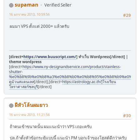
supaman
Verified Seller
16 มกราคม 2013, 10:59:56
#29
ผมมา VPS ตั้งแต่ 2000+ แล้วครับ
[direct=
https://www.buuscript.com/
] ทำเว็บ Wordpress[/direct] |
theme wordpress
[direct=
https://www.ny-designandservice.com/product/stainless-
shutter-
%e0%b8%9b%e0%b8%a3%e0%b8%b0%e0%b8%95%e0%b8%b9%e0%b8%
ตูม้วนสแตนเลส
[/direct],[direct=
https://astrology.ac.th/]โรงเรียน
โหราศาสตร์ชลบุรี
[/direct]
ผีหัวโล้นผมยาว
16 มกราคม 2013, 11:21:56
#30
ถ้าคนเข้าขนาดนั้น ผมแนะนำว่า VPS เถอะครับ
ปล.ถ้าตั้งหัวข้อกระทู้แบบนี้ แนะนำ PM บอกเจ้าของโฮสต์ดีกว่าครับ