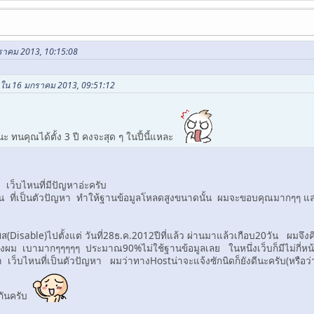
กราคม 2013, 10:15:08
 ใน 16 มกราคม 2013, 09:51:12
ทนคุณได้ตั้ง 3 ปี คงจะสุด ๆ ในปี้นี้แหละ
า เว็บไหนที่มีปัญหาอ่ะครับ
ไหน ที่เป็นตัวปัญหา ทำให้ฐานข้อมูลโหลดสูงขนาดนั้น ผมจะขอบคุณมากๆๆ แล
Disable)ไปตั้งแต่ วันที่28ธ.ค.2012ปีที่แล้ว ผ่านมาแล้วเกือบ20วัน ผมจึงค
องผม เบามากๆๆๆๆๆ ประมาณ90%ไม่ใช้ฐานข้อมูลเลย ในหนึ่งเว็บก็มีไม่กี่หน้
่า เว็บไหนที่เป็นตัวปัญหา ผมว่าทางHostน่าจะแจ้งซักนิดก็ยังดีนะครับ(หรือ
กันครับ