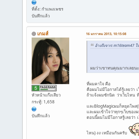
ที่ตั้ง: กำแพงเพชร
บันทึกแล้ว
เกมส์
16 มกราคม 2013, 10:15:08
อ้างถึงจาก: m16team47 ใ
ผมว่าเขาทนคุณมากเลยนะ ทน
ที่ผมคาใจ คือ
คือผมไม่มีโอกาสได้รู้เลยว่า เ
หัวหน้าแก๊งเสียว
ถ้าแจ้งผมซักนิด ว่าเว็บไหน
กระทู้: 1,658
และBlogMagicผมก็หยุดโพส(Dis
และผมเข้าใจว่าทุกๆเว็บของผ
บันทึกแล้ว
ตอนนี้ผมไม่มีโอกาสรู้เลยว่า 
ไหน) งง เหมือนกันครับ