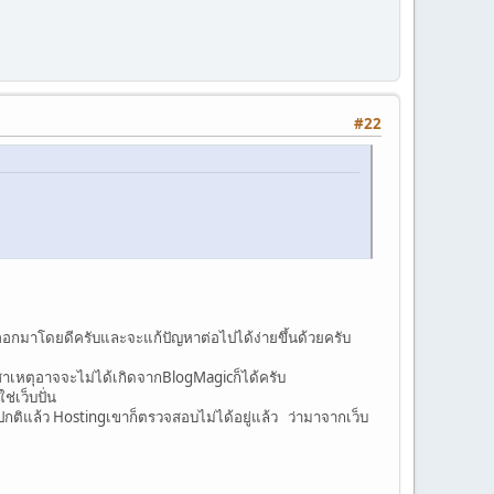
#22
อกมาโดยดีครับและจะแก้ปัญหาต่อไปได้ง่ายขึ้นด้วยครับ
 สาเหตุอาจจะไม่ได้เกิดจากBlogMagicก็ได้ครับ
ช่เว็บปั่น
ยปกติแล้ว Hostingเขาก็ตรวจสอบไม่ได้อยู่แล้ว ว่ามาจากเว็บ