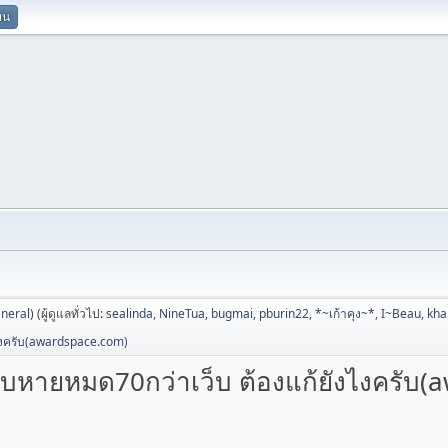
ยน
neral)
(ผู้ดูแลทั่วไป:
sealinda
,
NineTua
,
bugmai
,
pburin22
,
*~เก้าคุง~*
,
I~Beau
,
kh
งไงครับ(awardspace.com)
็บหายหมด70กว่าเว็บ ต้องแก้ยังไงครับ