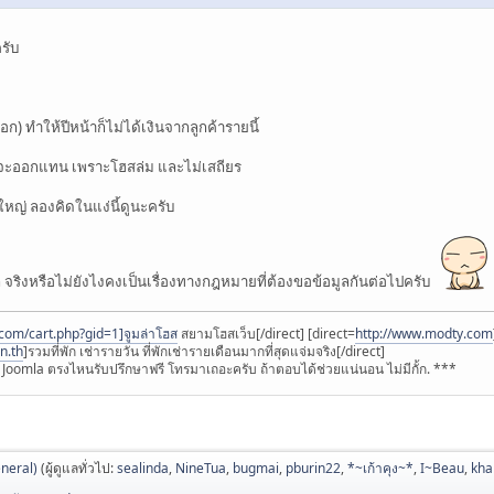
รับ
ก) ทำให้ปีหน้าก็ไม่ได้เงินจากลูกค้ารายนี้
ๆก็จะออกแทน เพราะโฮสล่ม และไม่เสถียร
ใหญ่ ลองคิดในแง่นี้ดูนะครับ
มูล จริงหรือไม่ยังไงคงเป็นเรื่องทางกฎหมายที่ต้องขอข้อมูลกันต่อไปครับ
com/cart.php?gid=1]จูมล่าโฮส
สยามโฮสเว็บ[/direct] [direct=
http://www.modty.com
n.th
]รวมที่พัก เช่ารายวัน ที่พักเช่ารายเดือนมากที่สุดแจ่มจริง[/direct]
oomla ตรงไหนรับปรึกษาฟรี โทรมาเถอะครับ ถ้าตอบได้ช่วยแน่นอน ไม่มีกั้ก. ***
neral)
(ผู้ดูแลทั่วไป:
sealinda
,
NineTua
,
bugmai
,
pburin22
,
*~เก้าคุง~*
,
I~Beau
,
kh