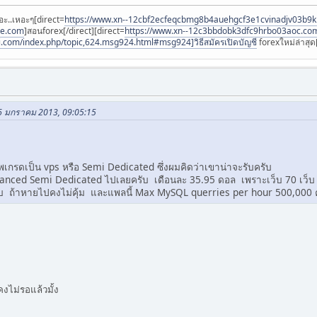
อะ..เหอะๆ[direct=
https://www.xn--12cbf2ecfeqcbmg8b4auehgcf3e1cvinadjv03b9
ee.com
]สอนforex[/direct][direct=
https://www.xn--12c3bbdobk3dfc9hrbo03aoc.co
i.com/index.php/topic,624.msg924.html#msg924]วิธีสมัครเปิดบัญชี
forexใหม่ล่าสุด[
16 มกราคม 2013, 09:05:15
พเกรดเป็น vps หรือ Semi Dedicated ซึ่งผมคิดว่าเขาน่าจะรับครับ
Advanced Semi Dedicated ไปเลยครับ เดือนละ 35.95 ดอล เพราะเว็บ 70 เว็บ
ับ ถ้าหายไปคงไม่คุ้ม และแพลนี้ Max MySQL querries per hour 500,000 
คงไม่รอแล้วมั้ง