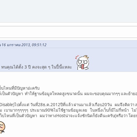
น 16 มกราคม 2013, 09:51:12
คุณได้ตั้ง 3 ปี คงจะสุด ๆ ในปี้นี้แหละ
ว็บไหนที่มีปัญหาอ่ะครับ
 ที่เป็นตัวปัญหา ทำให้ฐานข้อมูลโหลดสูงขนาดนั้น ผมจะขอบคุณมากๆๆ และย้ายอ
able)ไปตั้งแต่ วันที่28ธ.ค.2012ปีที่แล้ว ผ่านมาแล้วเกือบ20วัน ผมจึงคิดว่า
ม เบามากๆๆๆๆๆ ประมาณ90%ไม่ใช้ฐานข้อมูลเลย ในหนึ่งเว็บก็มีไม่กี่หน้า ไม่ใ
เว็บไหนที่เป็นตัวปัญหา ผมว่าทางHostน่าจะแจ้งซักนิดก็ยังดีนะครับ(หรือว่า โด