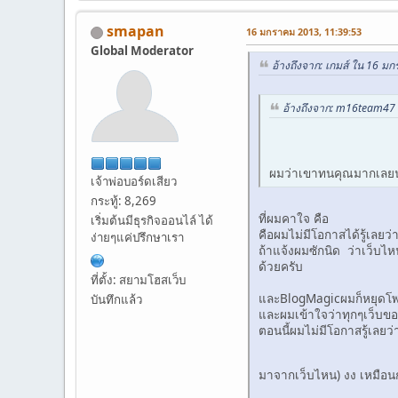
smapan
16 มกราคม 2013, 11:39:53
Global Moderator
อ้างถึงจาก: เกมส์ ใน 16 ม
อ้างถึงจาก: m16team47
ผมว่าเขาทนคุณมากเลยนะ 
เจ้าพ่อบอร์ดเสียว
กระทู้: 8,269
ที่ผมคาใจ คือ
เริ่มต้นมีธุรกิจออนไล์ ได้
คือผมไม่มีโอกาสได้รู้เลยว่
ง่ายๆแค่ปรึกษาเรา
ถ้าแจ้งผมซักนิด ว่าเว็บ
ด้วยครับ
ที่ตั้ง: สยามโฮสเว็บ
และBlogMagicผมก็หยุดโพส(
บันทึกแล้ว
และผมเข้าใจว่าทุกๆเว็บข
ตอนนี้ผมไม่มีโอกาสรู้เลยว
มาจากเว็บไหน) งง เหมือน