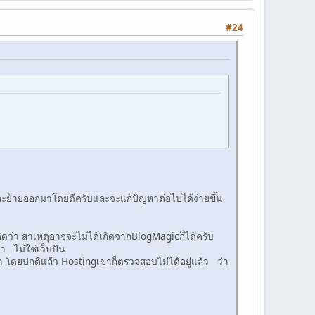
#24
ะย้ายออกมาโดยดีครับและจะแก้ปัญหาต่อไปได้ง่ายขึ้น
ิดว่า สาเหตุอาจจะไม่ได้เกิดจากBlogMagicก็ได้ครับ
า ไม่ใช่เว็บปั่น
ว่า โดยปกติแล้ว Hostingเขาก็ตรวจสอบไม่ได้อยู่แล้ว ว่า