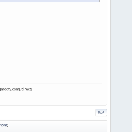
]modty.com[/direct]
พิมพ์
anom
)