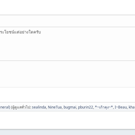
ประโยชน์แต่อย่างใดครับ
neral)
(ผู้ดูแลทั่วไป:
sealinda
,
NineTua
,
bugmai
,
pburin22
,
*~เก้าคุง~*
,
I~Beau
,
kh