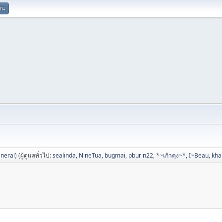
ยน
neral)
(ผู้ดูแลทั่วไป:
sealinda
,
NineTua
,
bugmai
,
pburin22
,
*~เก้าคุง~*
,
I~Beau
,
kh