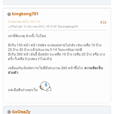
kingkong701
12 ธันวาคม 2012, 18:11:21
#28
แก้ไขล่าสุด
: 12 ธันวาคม 2012, 18:12:30 โดย kingkong701
เท่าที่สังเกตุ ช่วงนี้ เว็บใหม่
มีเกิน 150 หน้า หน้า index จะทยอยหายไปกลับ เช่น เหลือ 10 บ้าง
20 บ้าง 30 บ้าง แล้วประมาณ 5-14 วันจะกลับมาปกติ
มีเกิน 300 หน้า อันนี้ ลุ้นหนัก จะเหลือ 10 บ้าง เหลือ 20 บ้าง หรือ บาง
ครั้ง ก็เหลือ 0 (แสดงว่าไปแล้ว)
เหมือนกับเน้นจัดการเว็บที่มีประมาณ 300 หน้าขึ้นไป
ความคิดเห็น
ส่วนตัว
แต่เมือคืนร่วงทุกเว็บ
GoOeaZy