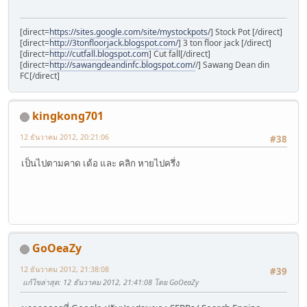
[direct=
https://sites.google.com/site/mystockpots/
] Stock Pot [/direct]
[direct=
http://3tonfloorjack.blogspot.com/
] 3 ton floor jack [/direct]
[direct=
http://cutfall.blogspot.com
] Cut fall[/direct]
[direct=
http://sawangdeandinfc.blogspot.com/
/] Sawang Dean din
FC[/direct]
kingkong701
12 ธันวาคม 2012, 20:21:06
#38
เป็นไปตามคาด เด้อ และ คลิก หายไปครึ่ง
GoOeaZy
12 ธันวาคม 2012, 21:38:08
#39
แก้ไขล่าสุด
: 12 ธันวาคม 2012, 21:41:08 โดย GoOeaZy