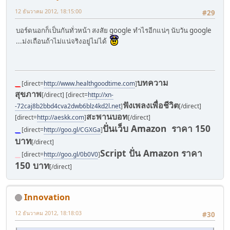
12 ธันวาคม 2012, 18:15:00
#29
บอร์ดนอกก็เป็นกันทั่วหน้า สงสัย google ทำไรอีกแน่ๆ นับวัน google
...ม่งเถือนถ้าไม่แน่จริงอยู่ไม่ได้
บทความ
__
[direct=
http://www.healthgoodtime.com
]
สุขภาพ
[/direct] [direct=
http://xn-
ฟังเพลงเพื่อชีวิต
-72caj8b2bbd4cva2dwb6blz4kd2l.net
]
[/direct]
สะพานบอท
[direct=
http://aeskk.com
]
[/direct]
ปั่นเว็บ Amazon ราคา 150
__
[direct=
http://goo.gl/CGXGa
]
บาท
[/direct]
Script ปั่น Amazon ราคา
__
[direct=
http://goo.gl/0b0V0
]
150 บาท
[/direct]
Innovation
12 ธันวาคม 2012, 18:18:03
#30