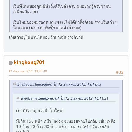
เว็บที่โดนของคุณมีทำลิ้งค์รึเปล่าครับ ผมอยากรู้ครับว่ามัน
เหมือนกันเปล่า
เว็บใหม่ของผมรอดหมด เพราะไม่ได้ทำลิ้งค์เลย ส่วนเว็บเก่าๆ
โดนหมด เพราะทำลิ้งค์(ขนาดทำช้าๆนะ)
เว็บเก่าอยู่ได้นานใหมอะ ถ้านานมันร่วงก็ปกติ
kingkong701
12 ธันวาคม 2012, 18:27:40
#32
อ้างถึงจาก: Innovation ใน 12 ธันวาคม 2012, 18:18:03
อ้างถึงจาก: kingkong701 ใน 12 ธันวาคม 2012, 18:11:21
เท่าที่สังเกตุ ช่วงนี้ เว็บใหม่
มีเกิน 150 หน้า หน้า index จะทยอยหายไปกลับ เช่น เหลือ
10 บ้าง 20 บ้าง 30 บ้าง แล้วประมาณ 5-14 วันจะกลับ
มาปกติ