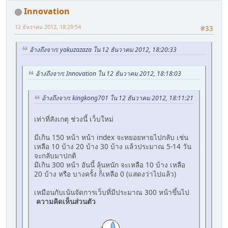
Innovation
12 ธันวาคม 2012, 18:29:54
#33
อ้างถึงจาก: yakuzazaza ใน 12 ธันวาคม 2012, 18:20:33
อ้างถึงจาก: Innovation ใน 12 ธันวาคม 2012, 18:18:03
อ้างถึงจาก: kingkong701 ใน 12 ธันวาคม 2012, 18:11:21
เท่าที่สังเกตุ ช่วงนี้ เว็บใหม่
มีเกิน 150 หน้า หน้า index จะทยอยหายไปกลับ เช่น
เหลือ 10 บ้าง 20 บ้าง 30 บ้าง แล้วประมาณ 5-14 วัน
จะกลับมาปกติ
มีเกิน 300 หน้า อันนี้ ลุ้นหนัก จะเหลือ 10 บ้าง เหลือ
20 บ้าง หรือ บางครั้ง ก็เหลือ 0 (แสดงว่าไปแล้ว)
เหมือนกับเน้นจัดการเว็บที่มีประมาณ 300 หน้าขึ้นไป
ความคิดเห็นส่วนตัว