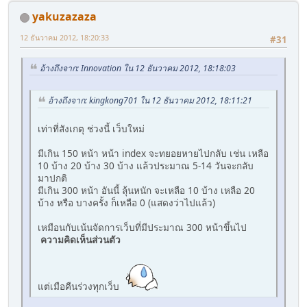
yakuzazaza
12 ธันวาคม 2012, 18:20:33
#31
อ้างถึงจาก: Innovation ใน 12 ธันวาคม 2012, 18:18:03
อ้างถึงจาก: kingkong701 ใน 12 ธันวาคม 2012, 18:11:21
เท่าที่สังเกตุ ช่วงนี้ เว็บใหม่
มีเกิน 150 หน้า หน้า index จะทยอยหายไปกลับ เช่น เหลือ
10 บ้าง 20 บ้าง 30 บ้าง แล้วประมาณ 5-14 วันจะกลับ
มาปกติ
มีเกิน 300 หน้า อันนี้ ลุ้นหนัก จะเหลือ 10 บ้าง เหลือ 20
บ้าง หรือ บางครั้ง ก็เหลือ 0 (แสดงว่าไปแล้ว)
เหมือนกับเน้นจัดการเว็บที่มีประมาณ 300 หน้าขึ้นไป
ความคิดเห็นส่วนตัว
แต่เมือคืนร่วงทุกเว็บ