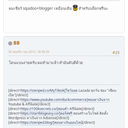
ผมเชียร์ squidoo+blogger เหมือนเดิม
สำหรับบล๊อกฟรีนะ
BB
30 พฤศจิกายน 2012, 18:38:39
#25
โดนแบนง่ายครับ ผมทำมาแล้ว ทำอันดับดีด้วย
[direct=
https://sienped.co/MyTiktok]โชว์ยอด
Lazada ทุกวัน ช่อง "เซียน
เป็ด"[/direct]
[direct=
https://www.youtube.com/duckcommerce]สอนหาเงินจาก
Youtube & Affiliate[/direct]
[direct=
https://100ksecrets.co/]สอนทำ
Affiliate[/direct]
[direct=
https://startblogeasy.co/]คอร์สฟรี
สอนสร้างเว็บไซต์ ติดตั้ง
Wordpress หาเงินจาก Adsense[/direct]
[direct=
https://sienped.blog/]สอนหาเงินออนไลน์
[/direct]