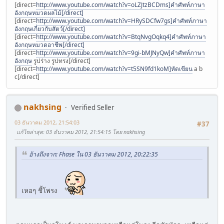
[direct=
http://www.youtube.com/watch?v=oLZJtzBCDms]คำศัพท์ภาษา
อังกฤษหมวดผลไม้[/direct]
[direct=
http://www.youtube.com/watch?v=HRySDCfw7gs]คำศัพท์ภาษา
อังกฤษเกี่ยวกับสัตว์[/direct]
[direct=
http://www.youtube.com/watch?v=BtqNvgOqkq4]คำศัพท์ภาษา
อังกฤษหมวดอาชีพ[/direct]
[direct=
http://www.youtube.com/watch?v=9gi-bMJNyQw]คำศัพท์ภาษา
อังกฤษ
รูปร่าง รูปทรง[/direct]
[direct=
http://www.youtube.com/watch?v=t5SN9fd1koM]หัดเขียน
a b
c[/direct]
nakhsing
Verified Seller
03 ธันวาคม 2012, 21:54:03
#37
แก้ไขล่าสุด
: 03 ธันวาคม 2012, 21:54:15 โดย nakhsing
อ้างถึงจาก: Fhase ใน 03 ธันวาคม 2012, 20:22:35
เหอๆ ชี้โพรง