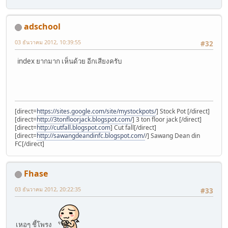
adschool
03 ธันวาคม 2012, 10:39:55
#32
index ยากมาก เห็นด้วย อีกเสียงครับ
[direct=
https://sites.google.com/site/mystockpots/
] Stock Pot [/direct]
[direct=
http://3tonfloorjack.blogspot.com/
] 3 ton floor jack [/direct]
[direct=
http://cutfall.blogspot.com
] Cut fall[/direct]
[direct=
http://sawangdeandinfc.blogspot.com/
/] Sawang Dean din
FC[/direct]
Fhase
03 ธันวาคม 2012, 20:22:35
#33
เหอๆ ชี้โพรง