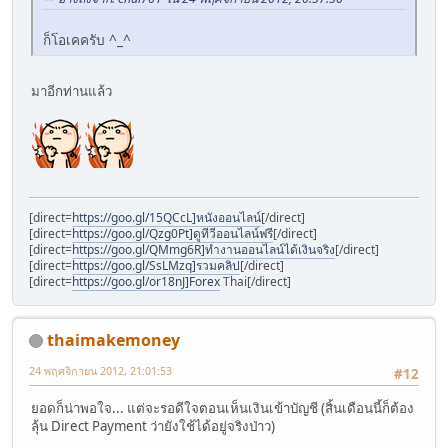
ก็โอเคครับ ^_^
มาอีกท่านแล้ว
[direct=
https://goo.gl/15QCcL]หนังออนไลน์
[/direct]
[direct=
https://goo.gl/Qzg0Pt]ดูทีวีออนไลน์ฟรี
[/direct]
[direct=
https://goo.gl/QMmg6R]ทำงานออนไลน์ได้เงินจริง
[/direct]
[direct=
https://goo.gl/SsLMzq]รวมคลิป
[/direct]
[direct=
https://goo.gl/or18nJ]Forex
Thai[/direct]
thaimakemoney
24 พฤศจิกายน 2012, 21:01:53
#12
ยอดก็น่าพอใจ... แต่จะรอดีใจตอนเห็นเงินเข้าบัญชี (สิ้นเดือนนี้ก็ต้อง
ลุ้น Direct Payment ว่ายังใช้ได้อยู่จริงป่าว)