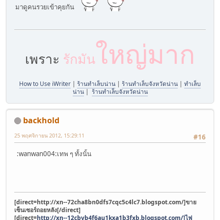
มาดูคนรวยเข้าคุยกัน
ใหญ่มาก
เพราะ
รักมัน
How to Use iWriter
|
ร้านทำเล็บน่าน
|
ร้านทำเล็บจังหวัดน่าน
|
ทำเล็บ
น่าน
|
ร้านทำเล็บจังหวัดน่าน
backhold
25 พฤศจิกายน 2012, 15:29:11
#16
:wanwan004:เทพ ๆ ทั้งนั้น
[direct=http://xn--72cha8bn0dfs7cqc5c4lc7.blogspot.com/]ขาย
เซ็นเซอร์ถอยหลัง[/direct]
[direct=
http://xn--12cbvb4f6au1kxa1b3fxb.blogspot.com/]ไฟ