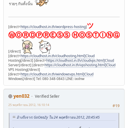
รวยๆ กันทั้งนั้น
ツ
[direct=
https://cloudhost.in.th/wordpress-hosting
]
ⓌⓄⓇⒹⓅⓇⒺⓈⓈ ⒽⓄⓈⓉⒾⓃⒼ
[/direct]
[direct=
https://cloudhost.in.th/cloudhosting.html]Cloud
Hosting[/direct] [direct=
https://cloudhost.in.th/cloudvps.html]Cloud
Server[/direct] [direct=
https://cloudhost.in.th/vpshosting.html]Cloud
VPS Hosting[/direct]
[direct=
https://cloudhost.in.th/windowsvps.html]Cloud
Windows[/direct] Tel: 080-348-0843 LINE: ixvlnw
yen032
Verified Seller
25 พฤศจิกายน 2012, 16:10:14
#19
อ้างถึงจาก: GoOeaZy ใน 24 พฤศจิกายน 2012, 20:45:45