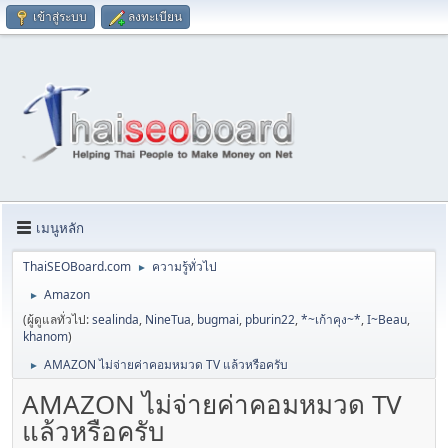
เข้าสู่ระบบ
ลงทะเบียน
เมนูหลัก
ThaiSEOBoard.com
ความรู้ทั่วไป
►
Amazon
►
(ผู้ดูแลทั่วไป:
sealinda
,
NineTua
,
bugmai
,
pburin22
,
*~เก้าคุง~*
,
I~Beau
,
khanom
)
AMAZON ไม่จ่ายค่าคอมหมวด TV แล้วหรือครับ
►
AMAZON ไม่จ่ายค่าคอมหมวด TV
แล้วหรือครับ