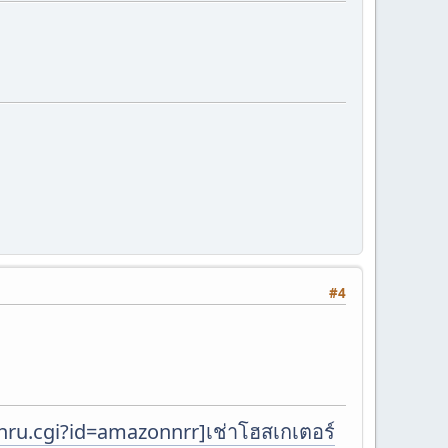
#4
ckthru.cgi?id=amazonnrr]เช่าโฮสเกเตอร์