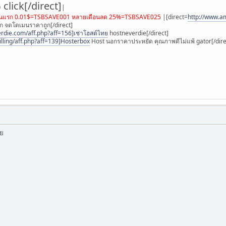
lick[/direct]
|
ดือนแรก 0.01$=TSBSAVE001 หลายเดือนลด 25%=TSBSAVE025
|[direct=
http://www.
อก จดโดเมนราคาถูก[/direct]
erdie.com/aff.php?aff=156]เช่าโฮสต์ไทย
hostneverdie[/direct]
illing/aff.php?aff=139]Hosterbox
Host นอกราคาประหยัด คุณภาพดีไม่แพ้ gator[/dire
ีย