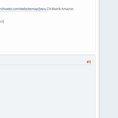
amzhowto.com/websitemap/]สอน
Clickbank Amazon
ct]
#5