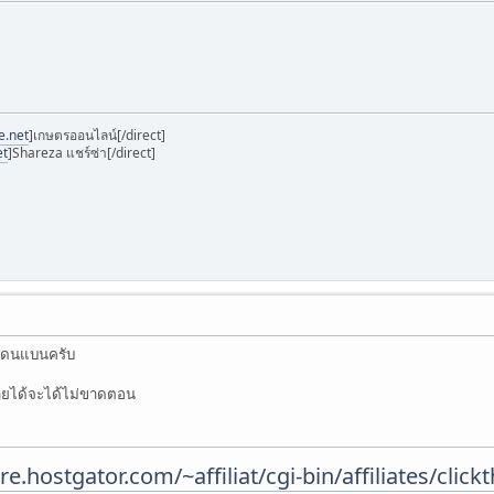
e.net
]เกษตรออนไลน์[/direct]
et
]Shareza แชร์ซ่า[/direct]
ิ์โดนแบนครับ
รายได้จะได้ไม่ขาดตอน
re.hostgator.com/~affiliat/cgi-bin/affiliates/cli