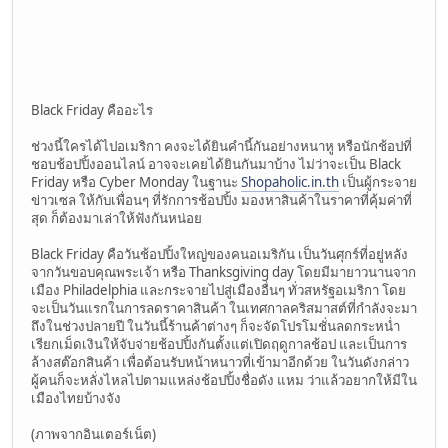
Black Friday คืออะไร
ช่วงนี้ใครได้ไปอเมริกา คงจะได้ยินคำนี้กันอย่างหนาหู หรือนักช้อปที่
ชอบช้อปปิ้งออนไลน์ อาจจะเคยได้ยินกันมาบ้าง ไม่ว่าจะเป็น Black
Friday หรือ Cyber Monday ในฐานะ
Shopaholic.in.th
เป็นผู้กระจาย
ข่าวเซล ให้กับเพื่อนๆ ที่รักการช้อปปิ้ง มองหาสินค้าในราคาที่คุ้มค่าที่
สุด ก็ต้องมาเล่าให้ฟังกันหน่อย
Black Friday คือวันช้อปปิ้งใหญ่ของคนอเมริกัน เป็นวันศุกร์ที่อยู่หลัง
จากวันขอบคุณพระเจ้า หรือ Thanksgiving day โดยมีมายาวนานจาก
เมือง Philadelphia และกระจายไปสู่เมืองอื่นๆ ทั่วสหรัฐอเมริกา โดย
จะเป็นวันแรกในการลดราคาสินค้า ในเทศกาลคริสมาสต์ที่กำลังจะมา
ถึงในช่วงปลายปี ในวันนี้ร้านค้าต่างๆ ก็จะจัดโปรโมชั่นลดกระหน่ำ
เรียกเม็ดเงินให้จับจ่ายช้อปปิ้งกันตั้งแต่เปิดฤดูกาลช้อป และเป็นการ
ล้างสต๊อกสินค้า เพื่อต้อนรับหน้าหนาวที่เข้ามาอีกด้วย ในวันดังกล่าว
ผู้คนก็จะหลั่งไหลไปตามแหล่งช้อปปิ้งชื่อดัง แหม ว่าแล้วอยากให้มีใน
เมืองไทยบ้างจัง
(ภาพจากอินเตอร์เน็ต)