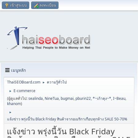
เข้าสู่ระบบ
ลงทะเบียน
เมนูหลัก
ThaiSEOBoard.com
ความรู้ทั่วไป
►
E-commerce
►
(ผู้ดูแลทั่วไป:
sealinda
,
NineTua
,
bugmai
,
pburin22
,
*~เก้าคุง~*
,
I~Beau
,
khanom
)
►
แจ้งข่าว พรุ่งนี้วัน Black Friday สินค้าจากอเมริกาเกือบทุกห้าง SALE 50-70%
แจ้งข่าว พรุ่งนี้วัน Black Friday