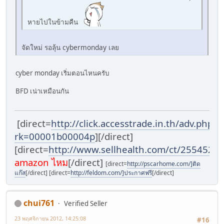
หายไปในข้ามคืน
จัดใหม่ รอลุ้น cybermonday เลย
cyber monday เริ่มตอนไหนครับ
BFD เน่าเหมือนกัน
[direct=
http://click.accesstrade.in.th/adv.php?
rk=00001b00004p
]
[/direct]
[direct=
http://www.sellhealth.com/ct/255452
]
เบ
amazon ไหม
[/direct]
[direct=
http://pscarhome.com/]ติด
แก๊ส
[/direct] [direct=
http://feldom.com/]ประกาศฟรี
[/direct]
chui761
Verified Seller
23 พฤศจิกายน 2012, 14:25:08
#16