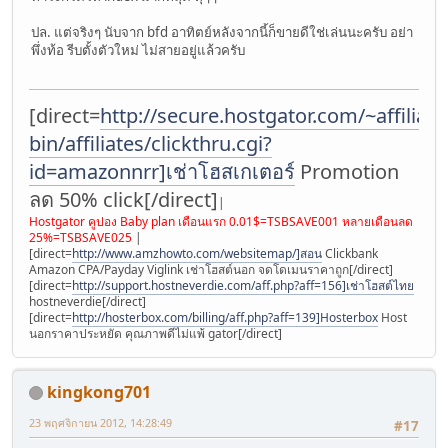
ปล. แต่จริงๆ นับจาก bfd อาทิตย์หลังจากนี้ก็ขายดีใช่เล่นนะครับ อย่า
พึ่งท้อ รีบตั้งตัวใหม่ ไม่สายอยู่แล้วครับ
[direct=
http://secure.hostgator.com/~affiliat/c
bin/affiliates/clickthru.cgi?
id=amazonnrr]เช่าโฮสเกเตอร์
Promotion
ลด 50% click[/direct]
|
Hostgator คูปอง Baby plan เดือนแรก 0.01$=TSBSAVE001 หลายเดือนลด
25%=TSBSAVE025
|
[direct=
http://www.amzhowto.com/websitemap/]สอน
Clickbank
Amazon CPA/Payday Viglink เช่าโฮสต์นอก จดโดเมนราคาถูก[/direct]
[direct=
http://support.hostneverdie.com/aff.php?aff=156]เช่าโฮสต์ไทย
hostneverdie[/direct]
[direct=
http://hosterbox.com/billing/aff.php?aff=139]Hosterbox
Host
นอกราคาประหยัด คุณภาพดีไม่แพ้ gator[/direct]
kingkong701
23 พฤศจิกายน 2012, 14:28:49
#17