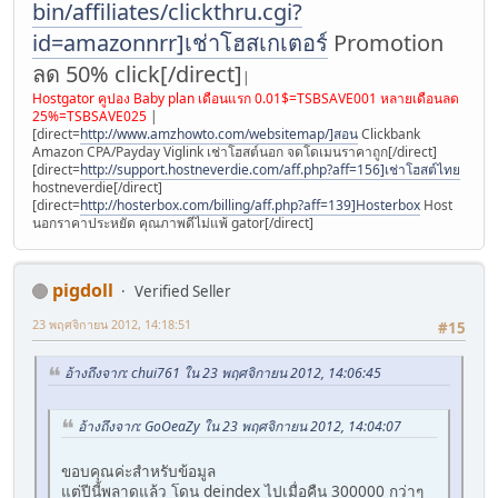
bin/affiliates/clickthru.cgi?
id=amazonnrr]เช่าโฮสเกเตอร์
Promotion
ลด 50% click[/direct]
|
Hostgator คูปอง Baby plan เดือนแรก 0.01$=TSBSAVE001 หลายเดือนลด
25%=TSBSAVE025
|
[direct=
http://www.amzhowto.com/websitemap/]สอน
Clickbank
Amazon CPA/Payday Viglink เช่าโฮสต์นอก จดโดเมนราคาถูก[/direct]
[direct=
http://support.hostneverdie.com/aff.php?aff=156]เช่าโฮสต์ไทย
hostneverdie[/direct]
[direct=
http://hosterbox.com/billing/aff.php?aff=139]Hosterbox
Host
นอกราคาประหยัด คุณภาพดีไม่แพ้ gator[/direct]
pigdoll
Verified Seller
23 พฤศจิกายน 2012, 14:18:51
#15
อ้างถึงจาก: chui761 ใน 23 พฤศจิกายน 2012, 14:06:45
อ้างถึงจาก: GoOeaZy ใน 23 พฤศจิกายน 2012, 14:04:07
ขอบคุณค่ะสำหรับข้อมูล
แต่ปีนี้พลาดแล้ว โดน deindex ไปเมื่อคืน 300000 กว่าๆ