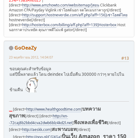
25%=TSBSAVE025
|
[direct=
http://www.amzhowto.com/websitemap/]สอน
Clickbank
Amazon CPA/Payday Viglink เช่าโฮสต์นอก จดโดเมนราคาถูก[/direct]
[direct=
http://support.hostneverdie.com/aff.php?aff=156]เช่าโฮสต์ไทย
hostneverdie[/direct]
[direct=
http://hosterbox.com/billing/aff.php?aff=139]Hosterbox
Host
นอกราคาประหยัด คุณภาพดีไม่แพ้ gator[/direct]
GoOeaZy
23 พฤศจิกายน 2012, 14:04:07
#13
ขอบคุณค่ะสำหรับข้อมูล
แต่ปีนี้พลาดแล้ว โดน deindex ไปเมื่อคืน 300000 กว่าๆ หายไปใน
ข้ามคืน
บทความ
__
[direct=
http://www.healthgoodtime.com
]
สุขภาพ
[/direct] [direct=
http://xn-
ฟังเพลงเพื่อชีวิต
-72caj8b2bbd4cva2dwb6blz4kd2l.net
]
[/direct]
สะพานบอท
[direct=
http://aeskk.com
]
[/direct]
ปั่นเว็บ Amazon ราคา 150
__
[direct=
http://goo.gl/CGXGa
]