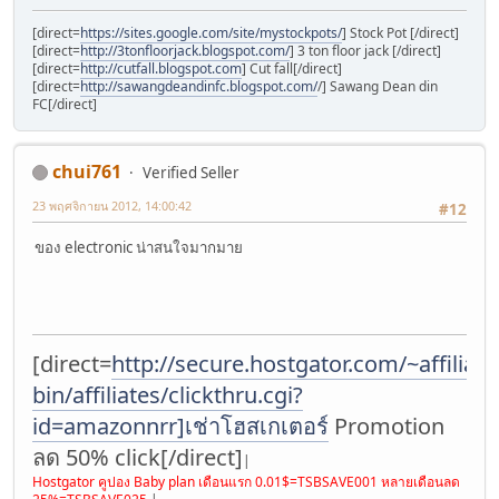
[direct=
https://sites.google.com/site/mystockpots/
] Stock Pot [/direct]
[direct=
http://3tonfloorjack.blogspot.com/
] 3 ton floor jack [/direct]
[direct=
http://cutfall.blogspot.com
] Cut fall[/direct]
[direct=
http://sawangdeandinfc.blogspot.com/
/] Sawang Dean din
FC[/direct]
chui761
Verified Seller
23 พฤศจิกายน 2012, 14:00:42
#12
ของ electronic น่าสนใจมากมาย
[direct=
http://secure.hostgator.com/~affiliat/c
bin/affiliates/clickthru.cgi?
id=amazonnrr]เช่าโฮสเกเตอร์
Promotion
ลด 50% click[/direct]
|
Hostgator คูปอง Baby plan เดือนแรก 0.01$=TSBSAVE001 หลายเดือนลด