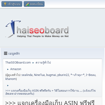
เข้าสู่ระบบ
ลงทะเบียน
เมนูหลัก
ThaiSEOBoard.com
ความรู้ทั่วไป
►
Amazon
►
(ผู้ดูแลทั่วไป:
sealinda
,
NineTua
,
bugmai
,
pburin22
,
*~เก้าคุง~*
,
I~Beau
,
khanom
)
►
>>> แจกเครื่องมือเก็บ ASIN ฟรีฟรีครับ + วิดีโอสอนการใช้งาน .... (แจ้งแก้ไข
อัพเดท ฝากทดสอบครับ)
>>> แจกเครื่องมือเก็บ ASIN ฟรีฟรี