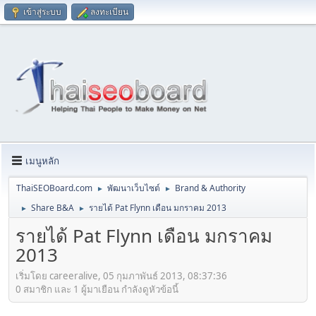
เข้าสู่ระบบ
ลงทะเบียน
เมนูหลัก
ThaiSEOBoard.com
พัฒนาเว็บไซต์
Brand & Authority
►
►
Share B&A
รายได้ Pat Flynn เดือน มกราคม 2013
►
►
รายได้ Pat Flynn เดือน มกราคม
2013
เริ่มโดย careeralive, 05 กุมภาพันธ์ 2013, 08:37:36
0 สมาชิก และ 1 ผู้มาเยือน กำลังดูหัวข้อนี้