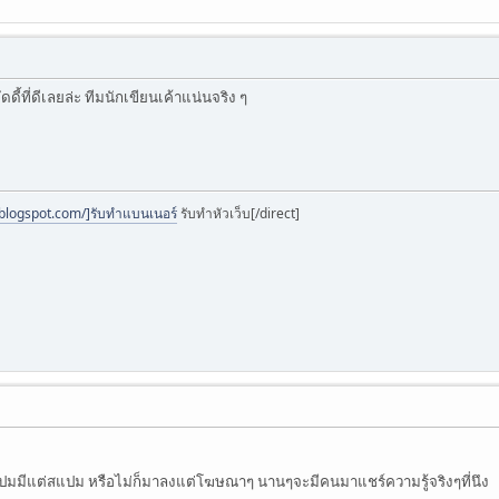
ดี้ที่ดีเลยล่ะ ทีมนักเขียนเค้าแน่นจริง ๆ
.blogspot.com/]รับทำแบนเนอร์
รับทำหัวเว็บ[/direct]
บปมมีแต่สแปม หรือไม่ก็มาลงแต่โฆษณาๆ นานๆจะมีคนมาแชร์ความรู้จริงๆที่นึง