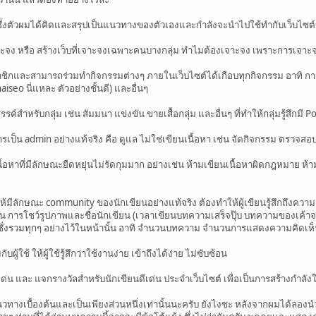
งซึ่งตัวผมได้คิดและสรุปเป็นแนวทางของตัวเองและกำลังจะนำไปใช้ทำกับเว็บไซต์หนึ
ะเจาะจง หรือ สร้างเว็บที่เจาะจงเฉพาะคนบางกลุ่ม ทำไมต้องเจาะจง เพราะการเจา
าชิกและสามารถร่วมทำกิจกรรมต่างๆ ภายในเว็บไซต์ได้เกือบทุกกิจกรรม อาทิ
iseo นี่แหละ ตัวอย่างชั้นดี) และอื่นๆ
สรรค์สำหรับกลุ่ม เช่น สัมมนา แข่งขัน ขายเสื้อกลุ่ม และอื่นๆ ที่ทำให้กลุ่มรู้ส
ป็น admin อย่างแท้จริง คือ ดูแล ไม่ใช่เขียนเนื้อหา เช่น จัดกิจกรรม ตรวจสอบ
อหาที่มีลักษณะยืดหยุ่นไม่รัดกุมมาก อย่างเช่น ห้ามเขียนเนื้อหาผิดกฎหมาย ห้ามด
มีลักษณะ community ของนักเขียนอย่างแท้จริง ต้องทำให้ผู้เขียนรู้สึกถึงความส
ช่น การโชว์รูปภาพและชื่อนักเขียน (เวลาเขียนบทความเสร็จปุ๊บ บทความของเค้
น (ซึ่งรวมทุกๆ อย่างไว้ในหน้านั้น อาทิ จำนวนบทความ จำนวนการแสดงความคิดเห็
ู้ใช้ ให้ผู้ใช้รู้สึกว่าใช้งานง่าย เข้าถึงได้ง่าย ไม่ซับซ้อน
เด่น และ แจกรางวัลสำหรับนักเขียนดีเด่น ประจำเว็บไซต์ เพื่อเป็นการสร้างกำลัง
นวทางเบื้องต้นและเป็นเพียงส่วนหนึ่งเท่านั้นนะครับ ยังไงซะ หลังจากผมได้ลอ