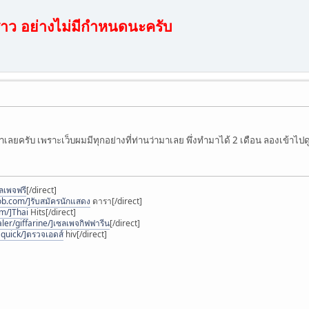
คราว อย่างไม่มีกำหนดนะครับ
ทำเลยครับ เพราะเว็บผมมีทุกอย่างที่ท่านว่ามาเลย พึ่งทำมาได้ 2 เดือน ลองเข้าไ
ลเพจฟรี
[/direct]
ob.com/]รับสมัครนักแสดง
ดารา[/direct]
om/]Thai
Hits[/direct]
ler/giffarine/]เซลเพจกิฟฟารีน
[/direct]
quick/]ตรวจเอดส์
hiv[/direct]