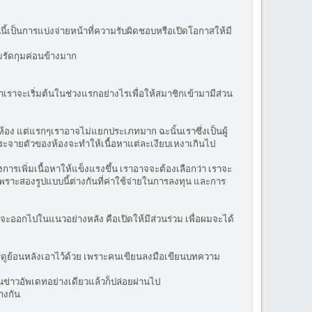
ี้เป็นการแบ่งจ่ายหน้าที่ความรับผิดชอบหรือเปิดโอกาสให้มี
มรัดกุมค่อนข้างมาก
าเราจะเริ่มต้นในช่วงแรกอย่างไรเพื่อให้สมาชิกเข้ามามีส่วน
ง แต่แรกๆเราอาจไม่แยกประเภทมาก ฉะนั้นเราซึ่งเป็นผู้
ระจายตัวของห้องจะทำให้เนื้อหาแต่ละเงียบเหงาเกินไป
องการเพิ่มเนื้อหาให้แข็งแรงขึ้น เราอาจจะต้องเลือกว่า เราจะ
 เพราะสองรูปแบบนี้ต่างกันที่ค่าใช้จ่ายในการลงทุน และการ
ะออกไปในแนวอย่างหลัง คือเปิดให้มีส่วนร่วม เพื่อผมจะได้
อการดูย้อนหลังเอาไว้ด้วย เพราะคนเขียนลงมือเขียนบทความ
ข่าวอัพเดทอย่างเดียวแล้วก็ปล่อยผ่านไป
างกัน