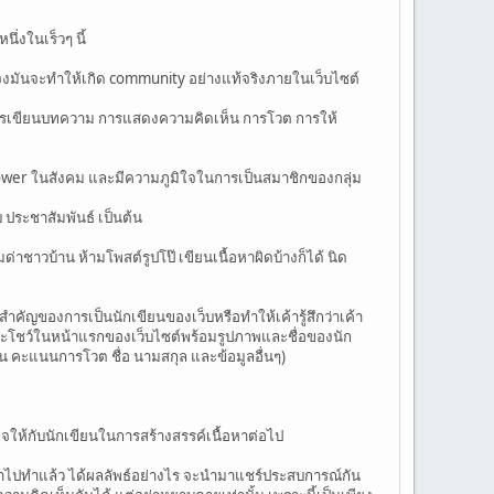
่งในเร็วๆ นี้
ะจงมันจะทำให้เกิด community อย่างแท้จริงภายในเว็บไซต์
 การเขียนบทความ การแสดงความคิดเห็น การโวต การให้
ึกมี Power ในสังคม และมีความภูมิใจในการเป็นสมาชิกของกลุ่ม
 ประชาสัมพันธ์ เป็นต้น
่าชาวบ้าน ห้ามโพสต์รูปโป๊ เขียนเนื้อหาผิดบ้างก็ได้ นิด
ำคัญของการเป็นนักเขียนของเว็บหรือทำให้เค้ารู้สึกว่าเค้า
าจะโชว์ในหน้าแรกของเว็บไซต์พร้อมรูปภาพและชื่อของนัก
น คะแนนการโวต ชื่อ นามสกุล และข้อมูลอื่นๆ)
ใจให้กับนักเขียนในการสร้างสรรค์เนื้อหาต่อไป
งนำไปทำแล้ว ได้ผลลัพธ์อย่างไร จะนำมาแชร์ประสบการณ์กัน