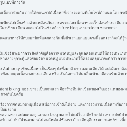
รูปแบบที่ต่างกัน
นเนื้อหาร่วมกัน ภายใต้คอนเซปต์เนื้อหาที่เจาะจงตามที่เว็บไซต์กำหนด โดยกรณีน
กเขียนไปเลี้ยงข้าวด้วยเหมือนกัน การตรวจสอบเนื้อหาของเว็บค่อนข้างจะมีควา
ใคร่เขียน เขียน จะออกไปในเชิงคล้าย free blog แบบ exteen ซะมากกว่า
ดแนวทางให้กับสมาชิกที่แตกต่างกัน ซึ่งถ้าเราแยกแยะตรงนี้ออก เราก็จะได้รู้ว่
เชิงอิสระมากกว่า สิ่งสำคัญคือการหมวดหมู่และดูแลคอนเทนต์ให้ตรงประเภทห้อ
หาหลายๆกระทู้แล้วค่อยจัดหมวดหมู่ แบ่งประเภทให้ครอบคลุมน่าจะดีกว่า การก
ง Authority เขียนเนื้อหาเป็นเรื่องๆ ยังพึ่งพาตัวเราเองคนเดียวได้ แต่เมื่อเราต้
 เพื่อควบคุมเนื้อหาอย่างละเอียด หรือ เปิดโอกาสให้คนอื่นเข้ามามีส่วนร่วมด้วย
nt is king ของเขาจะเป็นกลุ่มแรก คือสร้างทีมนักเขียนของเว็บเอง แต่ของผมจ
ีต่างกันไปครับ
ใจเรื่องการจัดหมวดหมู่เนื้อหาเพื่อการเข้าถึงได้ง่าย และการรวมรวมเนื้อหาหรื
้เป็นผลงาน
ความของแต่ละคนอยู่ แต่ของ blog none ไม่แน่ใจว่ามีหรือเปล่า เพราะปกติอ่าน
นดร์กาล" กับ "ผ่านมาผ่านไป สดใหม่แค่ชั่วคราว" จะมีพฤติกรรมการเสพย์ข่าวที่ต่