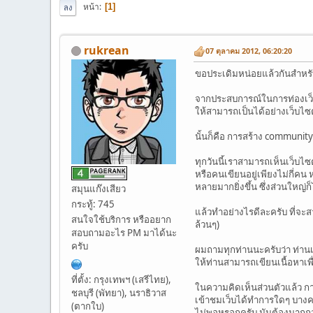
หน้า
1
ลง
rukrean
07 ตุลาคม 2012, 06:20:20
ขอประเดิมหน่อยแล้วกันสำหรับ
จากประสบการณ์ในการท่องเว็บ
ให้สามารถเป็นได้อย่างเว็บไซ
นั้นก็คือ การสร้าง community
ทุกวันนี้เราสามารถเห็นเว็บไซต
หรือคนเขียนอยู่เพียงไม่กี่คน
หลายมากยิ่งขึ้น ซึ่งส่วนใหญ่ก
สมุนแก๊งเสียว
กระทู้: 745
แล้วทำอย่างไรดีละครับ ที่จะ
สนใจใช้บริการ หรืออยาก
ล้วนๆ)
สอบถามอะไร PM มาได้นะ
ครับ
ผมถามทุกท่านนะครับว่า ท่านเค
ให้ท่านสามารถเขียนเนื้อหาเพ
ที่ตั้ง: กรุงเทพฯ (เสรีไทย),
ในความคิดเห็นส่วนตัวแล้ว การ
ชลบุรี (พัทยา), นราธิวาส
เข้าชมเว็บได้ทำการใดๆ บางค
(ตากใบ)
ไม่พอหรอกครับ มันต้องมากกว่