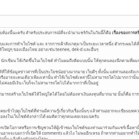
ห้องนี้นะครับ สำหรับประสบการณ์ที่จะนำมาแชร์กันในวันนี้ก็คือ
เรื่องของการสร้
และการทำเว็บไซต์ และ จากการเฝ้าสังเกตุมาเป็นระยะเวลาหนึ่ง ตัวกระผมได้ส
ต์ใหญ่ๆ ของเมืองไทย อย่างเช่น teenee, dek-d และอื่นๆ
 นักเขียน ให้เกิดขึ้นในเว็บไซต์ ทำไมผมถึงคิดแบบนั้น ให้ทุกคนลองนึกตามที่ผมจะ
์ที่ให้ข้อมูลข่าวสารที่เป็นประโยชน์อย่างมากมาย เว็บดีๆ ทั้งนั้น แต่ท่านลองสังเกต
 หรืออาจจะคนเดียวเพียงเท่านั้น ทำให้เว็บไซต์เหล่านี้ไม่สามารถโตไปมากกว่านั้น
็ไม่ค่อยมีเงิน เว็บก็จะไม่สามารถโตไปได้มากกว่าที่เป็นอยู่
สามารถสร้างเว็บไซต์ให้ใหญ่โตได้โดยไม่ต้องหาเงินลงทุนที่มากมาย นั้นก็คือ กา
ยเข้าไปดูเว็บไซต์ที่ท่านมีความรู้เกี่ยวกับเรื่องนั้นๆ แล้วท่านอยากจะเขียนบท
ื่อลงในเว็บไซต์ดังกล่าวได้ ผมคิดว่าทุกคนเคยเจอแน่ครับ
เปิดโอกาสหรือการเชิญชวนให้ผู้เข้าชมเว็บไซต์ของท่านมาร่วมกันแชร์เนื้อหานั้น
นอาจจะบอกว่าก็เปิดให้ comments แล้วไง ไม่พออีกเหรอ ถ้าหากท่านอยากทำให้เ
านั้น แล้วต้องทำอย่างไรละ