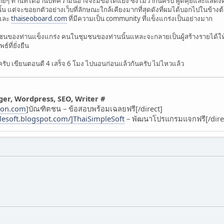
 ท่านที่ได้อ่านบทความนี้อาจจะมีข้อโต้แย้ง ซึ่งไม่ว่ากันครับ พูดคุยและแสดงคว
นั้น แต่จะขอยกตัวอย่างเว็บที่ลักษณะใกล้เคียงมากที่สุดดังที่ผมได้บอกไปในข้า
และ
thaiseoboard.com
ที่มีความเป็น community ที่แข็งแกร่งเป็นอย่างมาก
ชนของท่านแข็งแกร่ง คนในชุมชนของท่านนั้นแหละจะกลายเป็นผู้สร้างรายได้ให้ก
์ที่ยั่งยืน
ครับ เขียนตอนตี 4 เสร็จ 6 โมง ไปนอนก่อนแล้วกันครับ ไม่ไหวแล้ว
gger, Wordpress, SEO, Writer #
chon.com
]บัณฑิตชน – ข้อสอบพร้อมเฉลยฟรี[/direct]
plesoft.blogspot.com/]ThaiSimpleSoft
– พัฒนาโปรแกรมแจกฟรี[/dire