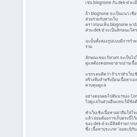
เช่น blognone กับ dek-d จะมี
ถ้า blognone จะเป็นแนว เขีย
ส่วนร่วมกับทางเว็บ
คราวก่อนเห็น blognone พานั
ส่วน dek-d จะเป็นลักษณะใคร
ฉะนั้นทั้งสองรูปแบบมีการกำหน
ร่วม
ลักษณะของ forum จะเป็นไปใน
ดูแลต้องคอยพยายามอ่านเนื้อ
แรกๆ ผมคิดว่า ถ้าเราทำเว็บเชิ
สร้างทีมสำหรับป้อนเนื้อหาเอง
ควบคุมดูแล
อย่างตอนผมไปสัมนาของ Conte
ไปดูแลในส่วนอื่นแทน ก็มีข้อด
ทำเว็บเชิงเนื้อหาอย่าลืมใส่
แล้ว ย่อมต้องการเก็บตรงนี้ไว
ของ dek-d จะมีลิสต์รายการบท
ซึ่ง เนื้อหาประเภท "อมตะนิรั