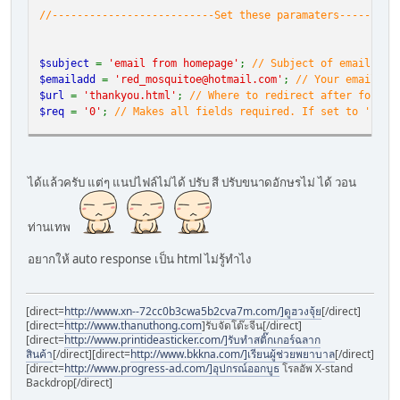
//--------------------------Set these paramaters---------
$subject
=
'email from homepage'
;
// Subject of email sen
$emailadd
=
'
red_mosquitoe@hotmail.com
'
;
// Your email ad
$url
=
'thankyou.html'
;
// Where to redirect after form i
$req
=
'0'
;
// Makes all fields required. If set to '1' n
// --------------------------Do not edit below this line-
$text
=
"Results from form:\n\n"
;
$space
=
' '
;
ได้แล้วครับ แต่ๆ แนปไฟล์ไม่ได้ ปรับ สี ปรับขนาดอักษรไม่ ได้ วอน
$line
=
'
'
;
foreach (
$_POST
as
$key
=>
$value
)
ท่านเทพ
{
if (
$req
==
'1'
)
อยากให้ auto response เป็น html ไม่รู้ทำไง
{
if (
$value
==
''
)
{echo
"
$key
is empty"
;die;}
[direct=
http://www.xn--72cc0b3cwa5b2cva7m.com/]ดูฮวงจุ้ย
[/direct]
}
[direct=
http://www.thanuthong.com
]รับจัดโต๊ะจีน[/direct]
$j
=
strlen
(
$key
);
[direct=
http://www.printideasticker.com/]รับทำสติ๊กเกอร์ฉลาก
if (
$j
>=
99
)
สินค้า
[/direct][direct=
http://www.bkkna.com/]เรียนผู้ช่วยพยาบาล
[/direct]
[direct=
http://www.progress-ad.com/]อุปกรณ์ออกบูธ
โรลอัพ X-stand
{echo
"Name of form element
$key
cannot be longer than 99 
Backdrop[/direct]
$j
=
99
-
$j
;