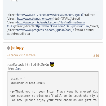
?>
[direct=
http://www.xn--72cc0b3cwa5b2cva7m.com/]ดูฮวงจุ้ย
[/direct]
[direct=
http://www.thanuthong.com
]รับจัดโต๊ะจีน[/direct]
[direct=
http://www.printideasticker.com/]รับทำสติ๊กเกอร์ฉลาก
สินค้า
[/direct][direct=
http://www.bkkna.com/]เรียนผู้ช่วยพยาบาล
[/direct]
<form method="post" action="feeback.php">
[direct=
http://www.progress-ad.com/]อุปกรณ์ออกบูธ
โรลอัพ X-stand
Backdrop[/direct]
<table class="box" align="center" border="0" cellpadding=
<tr>
<td colspan="3">&nbsp;</td>
Jellopy
</tr>
<tr>
23 ตุลาคม 2012, 05:46:05
#10
<td bgcolor="#ffffff" width="200" height="31">Name:</td>
<td bgcolor="#ffffff" width="546" height="31" colspan="2"
ลองยัด code html เข้าไปสิครับ
</tr>
โค้ด
เลือก
<tr>
<td bgcolor="#ffffff" width="200">E-mail Address:</td>
<td bgcolor="#ffffff" width="301" colspan="2"><input name
$text = '
</tr>
<h1>Dear client,</h1>
<tr>
<td bgcolor="#ffffff" width="200">Questions or Comments:<
<p>Thank you for your Brian Tracy Mega Guru event &quot;D
<td bgcolor="#ffffff" width="301" colspan="2"><textarea n
Our customer service staff will be in touch shortly to co
</tr>
For now, please enjoy your free ebook as our gift to you.
<tr>