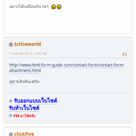
อยากได้เหมือนกัน รอๆ
?>
<form method="post" action="feeback.php">
tctheworld
<table class="box" align="center" border="0" cellpadding=
11 ตุลาคม 2012, 15:41:48
#3
<tr>
<td colspan="3">&nbsp;</td>
http://www.html-form-guide.com/contact-form/contact-form-
</tr>
attachment.html
<tr>
<td bgcolor="#ffffff" width="200" height="31">Name:</td>
ดูตามลิงค์นะครับ
<td bgcolor="#ffffff" width="546" height="31" colspan="2"
</tr>
<tr>
รับออกแบบเว็บไซต์
<td bgcolor="#ffffff" width="200">E-mail Address:</td>
รับทำเว็บไซต์
<td bgcolor="#ffffff" width="301" colspan="2"><input name
</tr>
PM มาได้ครับ
<tr>
<td bgcolor="#ffffff" width="200">Questions or Comments:<
<td bgcolor="#ffffff" width="301" colspan="2"><textarea n
clickfive
</tr>