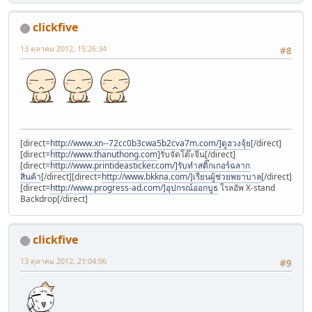
for (
$i
=
1
;
$i
<=
$j
;
$i
++)
{
$space
.=
' '
;}
clickfive
$value
=
str_replace
(
'\n'
,
"
$line
"
,
$value
);
$conc
=
"
{
$key
}
:
$space
{
$value
}
$line
"
;
13 ตุลาคม 2012, 15:26:34
#8
$text
.=
$conc
;
$space
=
' '
;
}
mail
(
$emailadd
,
$subject
,
$text
,
'From: '
.
$emailadd
.
''
);
$email
=
$_POST
[
'email'
];
// use their addy instead of yo
$subject
=
'Thanks for the submission'
;
// change subject
[direct=
http://www.xn--72cc0b3cwa5b2cva7m.com/]ดูฮวงจุ้ย
[/direct]
$text
=
'
[direct=
http://www.thanuthong.com
]รับจัดโต๊ะจีน[/direct]
Dear client,
[direct=
http://www.printideasticker.com/]รับทำสติ๊กเกอร์ฉลาก
สินค้า
[/direct][direct=
http://www.bkkna.com/]เรียนผู้ช่วยพยาบาล
[/direct]
[direct=
http://www.progress-ad.com/]อุปกรณ์ออกบูธ
โรลอัพ X-stand
Thank you for your Brian Tracy Mega Guru event &quot;Doub
Backdrop[/direct]
Our customer service staff will be in touch shortly to co
clickfive
For now, please enjoy your free ebook as our gift to you.
13 ตุลาคม 2012, 21:04:06
#9
Kind Regards,
ATD'
;
// change text
mail
(
$email
,
$subject
,
$text
,
'From: '
.
$emailadd
.
''
);
// 