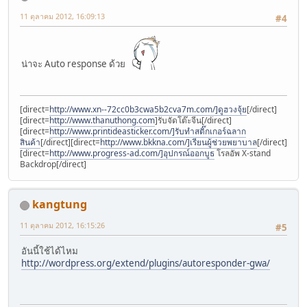
<tr>
11 ตุลาคม 2012, 16:09:13
#4
<td colspan="3" class="smalltext" bgcolor="#ffffff">
<input value="Submit" type="submit" style="float: right">
</td>
</tr>
น่าจะ Auto response ด้วย
</table>
</body>
</html>
[direct=
http://www.xn--72cc0b3cwa5b2cva7m.com/]ดูฮวงจุ้ย
[/direct]
[direct=
http://www.thanuthong.com
]รับจัดโต๊ะจีน[/direct]
[direct=
http://www.printideasticker.com/]รับทำสติ๊กเกอร์ฉลาก
สินค้า
[/direct][direct=
http://www.bkkna.com/]เรียนผู้ช่วยพยาบาล
[/direct]
[direct=
http://www.progress-ad.com/]อุปกรณ์ออกบูธ
โรลอัพ X-stand
Backdrop[/direct]
kangtung
11 ตุลาคม 2012, 16:15:26
#5
อันนี้ใช้ได้ไหม
http://wordpress.org/extend/plugins/autoresponder-gwa/