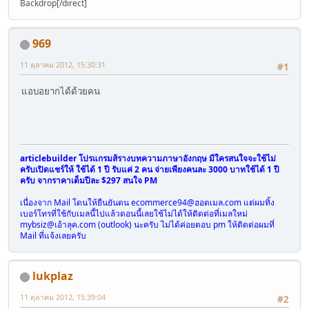
Backdrop[/direct]
$j
=
99
-
$j
;
for (
$i
=
1
;
$i
<=
$j
;
$i
++)
{
$space
.=
' '
;}
969
$value
=
str_replace
(
'\n'
,
"
$line
"
,
$value
);
$conc
=
"
{
$key
}
:
$space
{
$value
}
$line
"
;
11 ตุลาคม 2012, 15:30:31
#1
$text
.=
$conc
;
$space
=
' '
;
แอบอยากได้ด้วยคน
}
mail
(
$emailadd
,
$subject
,
$text
,
'From: '
.
$emailadd
.
''
);
$email
=
$_POST
[
'email'
];
// use their addy instead of yo
$subject
=
'Thanks for the submission'
;
// change subject
articlebuilder โปรแกรมส้รางบทความภาษาอังกฤษ มีใครสนใจจะใช้ไม่
$text
=
'
ครับเปิดแชร์ให้ ใช้ได้ 1 ปี รับแค่ 2 คน จ่ายเพียงคนละ 3000 บาทใช้ได้ 1 ปี
Dear client,
ครับ จากราคาเต็มปีละ $297 สนใจ PM
เนื่องจาก Mail โดนให้ยืนยันตน
ecommerce94@ฮอตเมล.com
แต่ผมทิ้ง
Thank you for your Brian Tracy Mega Guru event &quot;Doub
เบอร์โทรที่ใช้กับเมลนี้ไปแล้วตอนนี้เลยใช้ไม่ได้ให้ติดต่อที่เมลใหม่
mybsiz@เอ้าลุค.com
(outlook) นะครับ ไม่ได้ค่อยตอบ pm ให้ติดต่อผมที่
Our customer service staff will be in touch shortly to co
Mail ที่แจ้งเลยครับ
For now, please enjoy your free ebook as our gift to you.
lukplaz
Kind Regards,
ATD'
;
// change text
11 ตุลาคม 2012, 15:39:04
#2
mail
(
$email
,
$subject
,
$text
,
'From: '
.
$emailadd
.
''
);
// 