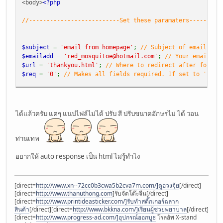
<body>
<?php
//--------------------------Set these paramaters---------
$subject
=
'email from homepage'
;
// Subject of email sen
$emailadd
=
'
red_mosquitoe@hotmail.com
'
;
// Your email ad
$url
=
'thankyou.html'
;
// Where to redirect after form i
$req
=
'0'
;
// Makes all fields required. If set to '1' n
// --------------------------Do not edit below this line-
$text
=
"Results from form:\n\n"
;
$space
=
' '
;
ได้แล้วครับ แต่ๆ แนปไฟล์ไม่ได้ ปรับ สี ปรับขนาดอักษรไม่ ได้ วอน
$line
=
'
'
;
foreach (
$_POST
as
$key
=>
$value
)
ท่านเทพ
{
if (
$req
==
'1'
)
อยากให้ auto response เป็น html ไม่รู้ทำไง
{
if (
$value
==
''
)
{echo
"
$key
is empty"
;die;}
[direct=
http://www.xn--72cc0b3cwa5b2cva7m.com/]ดูฮวงจุ้ย
[/direct]
}
[direct=
http://www.thanuthong.com
]รับจัดโต๊ะจีน[/direct]
$j
=
strlen
(
$key
);
[direct=
http://www.printideasticker.com/]รับทำสติ๊กเกอร์ฉลาก
if (
$j
>=
99
)
สินค้า
[/direct][direct=
http://www.bkkna.com/]เรียนผู้ช่วยพยาบาล
[/direct]
[direct=
http://www.progress-ad.com/]อุปกรณ์ออกบูธ
โรลอัพ X-stand
{echo
"Name of form element
$key
cannot be longer than 99 