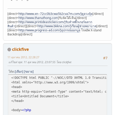
[direct=
http://www.xn--72cc0b3cwa5b2cva7m.com/]ดูฮวงจุ้ย
[/direct]
[direct=
http://www.thanuthong.com
]รับจัดโต๊ะจีน[/direct]
[direct=
http://www.printideasticker.com/]รับทำสติ๊กเกอร์ฉลาก
สินค้า
[/direct][direct=
http://www.bkkna.com/]เรียนผู้ช่วยพยาบาล
[/direct]
[direct=
http://www.progress-ad.com/]อุปกรณ์ออกบูธ
โรลอัพ X-stand
Backdrop[/direct]
clickfive
11 ตุลาคม 2012, 22:28:27
#7
แก้ไขล่าสุด
: 11 ตุลาคม 2012, 23:07:55 โดย clickfive
โค้ด
เลือก
ขยาย
<!DOCTYPE html PUBLIC "-//W3C//DTD XHTML 1.0 Transitional
<html xmlns="http://www.w3.org/1999/xhtml">
<head>
<meta http-equiv="Content-Type" content="text/html; chars
<title>Untitled Document</title>
</head>
<body>
<?php