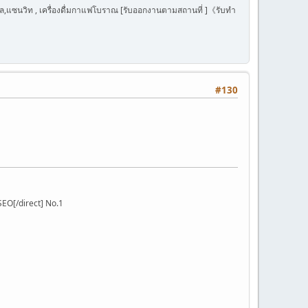
าฟเฟิล,แซนวิท , เครื่องดื่มกาแฟโบราณ [รับออกงานตามสถานที่ ]《รับทำ
#130
SEO[/direct] No.1