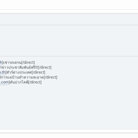
th
]เช่ารถเครน[/direct]
กข่าวประชาสัมพันธ์ฟรี!!![/direct]
.th
]ทัวร์ต่างประเทศ[/direct]
ริการแม่บ้านทำความสะอาด[/direct]
e.com
]คันปากไลฟ์[/direct]