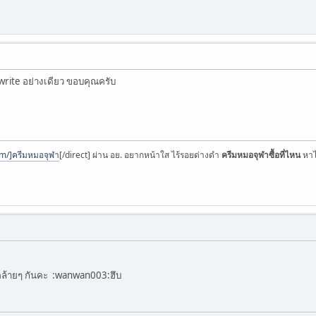
write อย่างเดียว ขอบคุณครับ
m/]ครีมหมอจุฬา
[/direct] ผ่าน อย. อยากหน้าใส ไร้รอยด่างดำ
ครีมหมอจุฬาซื้อที่ไหน
หาไ
ล้ายๆ กันคะ :wanwan003:ฮึบ