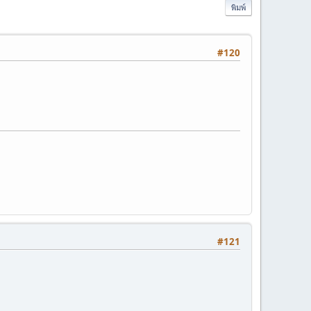
พิมพ์
#120
#121