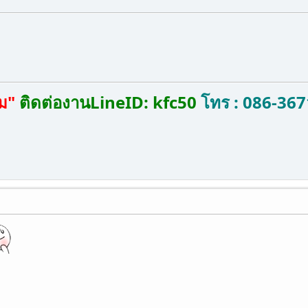
ม"
ติดต่องานLineID: kfc50
โทร : 086-36