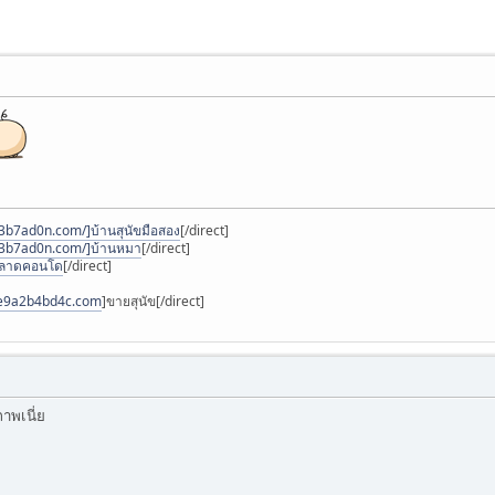
3b7ad0n.com/]บ้านสุนัขมือสอง
[/direct]
w3b7ad0n.com/]บ้านหมา
[/direct]
]ตลาดคอนโด
[/direct]
2e9a2b4bd4c.com
]ขายสุนัข[/direct]
าพเนี่ย