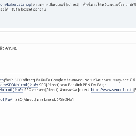
com/bakercat.shop
] สามทหารเสือเบเกอรี่ [/direct] | คุ๊กกี้,พายไต้หวัน,ขนมเปี๊ยะ,ว
องได้ , รับจัด boxset ออกงาน
ล้ว ครับผม
.th
]รับทำ SEO[/direct] ติดอันดับ Google พร้อมผลงาน No.1 จริงมากมาย ขอดูผลงานได้
.com/SEONo1coth]รับทำ
SEO[/direct] ขาย Backlink PBN DA PA สูง
oNo1coth]รับทำ
SEO สายขาว[/direct] ด้วยเทคนิค [direct=
https://www.seono1.co.th
]
No1]รับทำ
SEO[/direct] ทาง Line id: @SEONo1