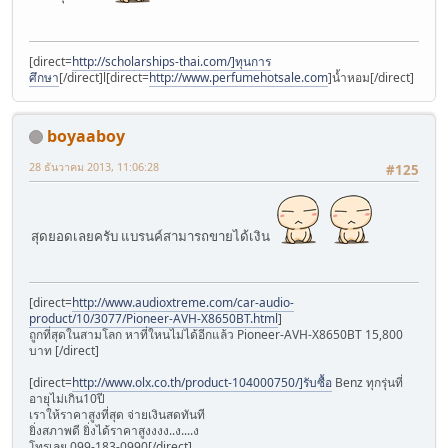
[direct=
http://scholarships-thai.com/]ทุนการ
ศึกษา
[/direct]l[direct=
http://www.perfumehotsale.com
]น้ำหอม[/direct]
boyaaboy
28 ธันวาคม 2013, 11:06:28
#125
สุดยอดเลยครับ แบรนค์สามารถขายได้เงิน
[direct=
http://www.audioxtreme.com/car-audio-
product/10/3077/Pioneer-AVH-X8650BT.html
]
ถูกที่สุดในสามโลก หาที่ใหนไม่ได้อีกแล้ว Pioneer-AVH-X8650BT 15,800
บาท [/direct]
[direct=
http://www.olx.co.th/product-104000750/]รับซื้อ
Benz ทุกรุ่นที่
อายุไม่เกิน10ปี
เราให้ราคาสูงที่สุด จ่ายเงินสดทันที
ยิ่งสภาพดี ยิ่งได้ราคาสูงงงง..ง....ง
โทรเลย 099-183-0990[/direct]