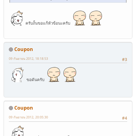
blox[r]=colours.length;
subblock(r);
setTimeout("mainblock(" ( r ) ")", speed);
}
ครับงั้นขอแก้หัวข้อนะครับ
function subblock(r) {
var s=document.getElementById("block" r).style;
if (--blox[r]>-1) {
s.visibility="visible";
s.backgroundColor=colours[blox[r]];
Coupon
setTimeout("subblock(" r ")", speed*2.2);
09 กันยายน 2012, 18:18:53
}
#3
else s.visibility="hidden";
}
window.onresize=set_width;
ขอดันครับ
function set_width() {
if (typeof(self.innerWidth)=="number") {
swide=self.innerWidth-10;
shigh=self.innerHeight-10;
}
Coupon
else if (document.documentElement && document.documentEl
swide=document.documentElement.clientWidth;
09 กันยายน 2012, 20:05:30
#4
shigh=document.documentElement.clientHeight;
}
else if (document.body.clientWidth) {
swide=document.body.clientWidth;