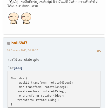
ขออีกที่ครับ JavaScript นี้ว่ามันแก้ได้หรือปล่าวครับ ถ้าไม่
shigh=document.body.clientHeight;
ได้ผมจะเปลี่ยนนะครับ
}
else {
swide=800;
shigh=600;
}
swide-=15;
shigh-=15;
}
ball6847
window.onscroll=set_scroll;
function set_scroll() {
09 กันยายน 2012, 20:19:26
#5
var sleft, sdown;
if (typeof(self.pageYOffset)=="number") {
ลองใช้ css rotate ดูคับ
sdown=self.pageYOffset;
sleft=self.pageXOffset;
โค้ด
เลือก
}
else if (document.body.scrollTop || document.body.scroll
sdown=document.body.scrollTop;
#bod div {
sleft=document.body.scrollLeft;
-webkit-transform: rotate(45deg);
}
-moz-transform: rotate(45deg);
else if (document.documentElement && (document.documentEl
-ms-transform: rotate(45deg);
sleft=document.documentElement.scrollLeft;
-o-transform: rotate(45deg);
sdown=document.documentElement.scrollTop;
transform: rotate(45deg);
}
}
else {