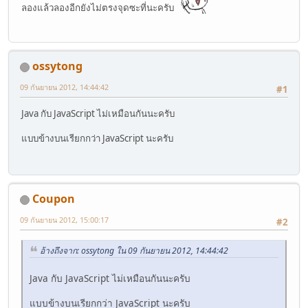
ลองแล้วลองอีกยังไม่ตรงจุดซะที่นะครับ
s.height=size "px";
s.overflow="hidden";
s.position="absolute";
s.visibility="hidden";
s.border="1px solid " border;
ossytong
d.setAttribute("id", "block" i);
b.appendChild(d);
09 กันยายน 2012, 14:44:42
#1
blox[i]=-1;
}
Java กับ JavaScript ไม่เหมือนกันนะครับ
size =4;
t=4 size*Math.floor(shigh/(size*2));
แบบข้างบนเรียกกว่า JavaScript นะครับ
l=4 size*Math.floor(shigh/(size*2));
set_dir();
mainblock(0);
}}
function set_dir() {
Coupon
dt=-size size*Math.floor(3*Math.random());
dl=(dt)?-size size*Math.floor(3*Math.random()):(Math.ran
09 กันยายน 2012, 15:00:17
#2
}
function mainblock(r) {
อ้างถึงจาก: ossytong ใน 09 กันยายน 2012, 14:44:42
do { if (Math.random()<0.2) set_dir(); }
while (t dt>shigh || t dt<0 || l dl>swide || l dl<0);
Java กับ JavaScript ไม่เหมือนกันนะครับ
var s=document.getElementById("block" r).style;
s.left=(l =dl) "px";
แบบข้างบนเรียกกว่า JavaScript นะครับ
s.top=(t =dt) "px";