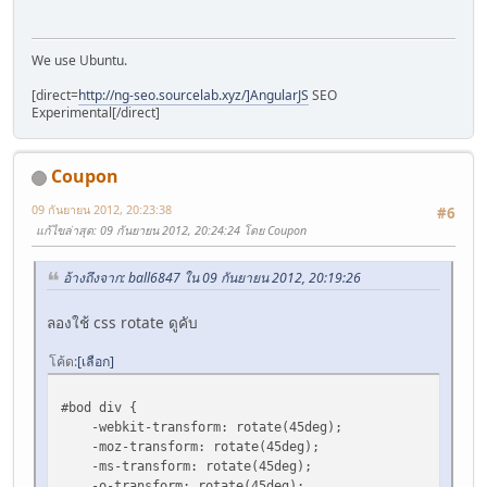
sdown=0;
sleft=0;
}
We use Ubuntu.
var s=document.getElementById("bod").style;
[direct=
http://ng-seo.sourcelab.xyz/]AngularJS
SEO
s.top=sdown "px";
Experimental[/direct]
s.left=sleft "px";
}
// ]]>
Coupon
</script>
09 กันยายน 2012, 20:23:38
#6
แก้ไขล่าสุด
: 09 กันยายน 2012, 20:24:24 โดย Coupon
อ้างถึงจาก: ball6847 ใน 09 กันยายน 2012, 20:19:26
ลองใช้ css rotate ดูคับ
โค้ด
เลือก
#bod div {
-webkit-transform: rotate(45deg);
-moz-transform: rotate(45deg);
-ms-transform: rotate(45deg);
-o-transform: rotate(45deg);