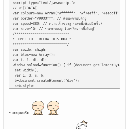
<script type="text/javascript">
// <![CDATA[
var colours=new Array("#ffffff", "#f7eeff", "#eeddff", "#e6
var border="#9933ff"; // สีของกรอบตัวงู
var speed=380; // ความเร็วของงู (เลขยิ่งน้อยยิ่งเร็ว)
var size=10; // ขนาดของงู (เลขยิ่งมากยิ่งใหญ่)
/***************************
* DON'T EDIT BELOW THIS BOX *
***************************/
var swide, shigh;
var blox=new Array();
var t, l, dt, dl;
window.onload=function() { if (document.getElementById) {
set_width();
var i, d, s, b;
b=document.createElement("div");
s=b.style;
s.position="absolute";
b.setAttribute("id", "bod");
document.body.appendChild(b);
set_scroll();
for (i=0; i<20; i ) {
ขอบคุณครับ
d=document.createElement("div");
s=d.style;
s.width=size "px";