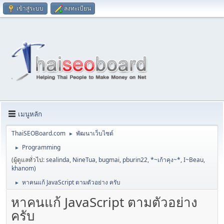
เข้าสู่ระบบ
ลงทะเบียน
เมนูหลัก
ThaiSEOBoard.com
พัฒนาเว็บไซต์
►
Programming
►
(ผู้ดูแลทั่วไป:
sealinda
,
NineTua
,
bugmai
,
pburin22
,
*~เก้าคุง~*
,
I~Beau
,
khanom
)
หาคนแก้ JavaScript ตามตัวอย่าง ครับ
►
หาคนแก้ JavaScript ตามตัวอย่าง
ครับ