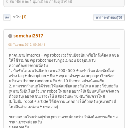
0 สมาชิก และ 1 ผู้มาเยือน กำลังดูหัวข้อนี้
หน้า
1
ลง
การกระทำของผู้ใช้
somchai2517
08 กันยายน 2012, 09:26:41
หาคนขาย imacros + wp robot เวอร์ชั่นปัจจุบัน หรือใกล้เคียง แต่ขอ
ให้ใช้ร่วมกับ wp robot รองรับกฏอเมซอน ปัจจุบันครับ
ความต้องการตามนี้ครับ
1. ปั่นซับโดเมนวันนึงประมาณ 200 - 500 ซับครับ ในแต่ละซับตั้งค่า
สร้าง tag + discription + ธีม + wp ค่าต่างๆของ onpage เรียบร้อย
ครับ wp theme random ครับ ซัก 10 theme อย่างน้อยครับ
2. สามารถกำหนดได้ว่าจะให้แต่ละซับแสดงวันไหน แสดงกี่ซับต่อวัน
(หมายถึงปั่นไปครั้งแรก robot โพสเลย อยากให้เขียนลบโพสครั้งแรก
ด้วยครับ) อย่างเช่นเราจะให้ แสดงวันละ 10 ซับ/วัน/การโพส
3. โมธีม robot + article ให้มีความแตกต่างให้ด้วยครับ (หมายถึงมี
โพสสินค้าอเมซอน + บทความ)
รบกวนท่านไหนรับอยู่ช่วย pm ราคาหน่อยครับ กำลังต้องการครับ ขอ
ราคาเบาๆหน่อยครับ
ขอบคุณครับ