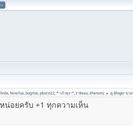
ยน
linda
,
NineTua
,
bugmai
,
pburin22
,
*~เก้าคุง~*
,
I~Beau
,
khanom
)
ดู Bloger ขาย
►
หน่อยครับ +1 ทุกความเห็น