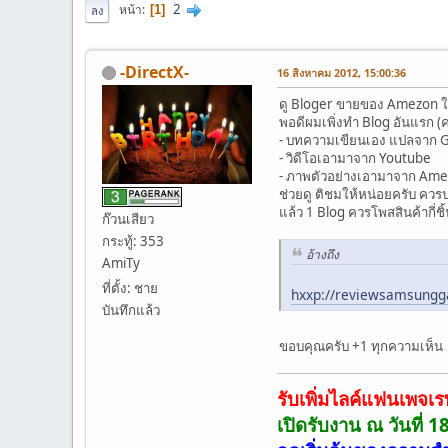
2
หน้า
1
ลง
-DirectX-
16 สิงหาคม 2012, 15:00:36
ดู Bloger ขายของ Amezon ใ
พอดีผมเพิ่งทำ Blog อันแรก (ค
- บทความเขียนเอง แปลจาก 
- วิดีโอเอามาจาก Youtube
- ภาพตัวอย่างเอามาจาก Am
ช่วยดู ติชมให้หน่อยครับ ควร
แล้ว 1 Blog ควรโพสสินค้ากี่ช
ก๊วนเสียว
กระทู้: 353
อ้างถึง
AmiTy
ที่ตั้ง: ชาย
hxxp://reviewsamsungg
บันทึกแล้ว
ขอบคุณครับ +1 ทุกความเห็น
รับเพิ่มไลค์แฟนเพจเร
เปิดรับงาน ณ วันที่ 