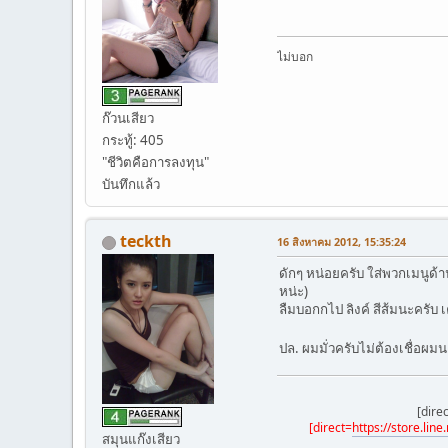
ไม่บอก
ก๊วนเสียว
กระทู้: 405
"ชีวิตคือการลงทุน"
บันทึกแล้ว
teckth
16 สิงหาคม 2012, 15:35:24
ดักๆ หน่อยครับ ใส่พวกเมนูด้า
หน่ะ)
ลืมบอกกไป ลิงค์ สีส้มนะครับ เค
ปล. ผมมั่วครับไม่ต้องเชื่อผม
[dire
[direct=
https://store.lin
สมุนแก๊งเสียว