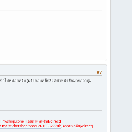
#7
ไปหน่อยครับ (ฝรั่งชอบคลิ๊กลิงค์ตัวหนังสือมากกว่าปุ่ม
al.lnwshop.com/
]
แอสต้าแทนซิน[/direct]
ine.me/stickershop/product/1033277/th
]
ดาวมหาลัย[/direct]