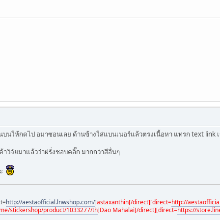
นบนให้กดไป อมาซอนเลย ด้านข้างใส่แบนเนอร์แล้วตรงเนื้อหา แทรก text link เข้า
้าวิจัยมาแล้วว่าฝรั่งชอบคลิ๊ก มากกว่าสีอื่นๆ
นะ
ct=
http://aestaofficial.lnwshop.com/
]
astaxanthin[/direct][direct=
http://aestaoffici
e.me/stickershop/product/1033277/th
]
Dao Mahalai[/direct][direct=
https://store.l