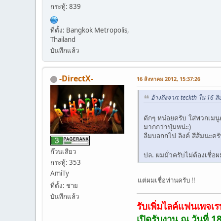
กระทู้: 839
ที่ตั้ง: Bangkok Metropolis,
Thailand
บันทึกแล้ว
-DirectX-
16 สิงหาคม 2012, 15:37:26
อ้างถึงจาก: teckth ใน 16 
ดักๆ หน่อยครับ ใส่พวกเมนู
มากกว่าปุ่มหน่ะ)
ลืมบอกกไป ลิงค์ สีส้มนะครับ
ก๊วนเสียว
ปล. ผมมั่วครับไม่ต้องเชื่
กระทู้: 353
AmiTy
แต่ผมเชื่อท่านครับ !!
ที่ตั้ง: ชาย
บันทึกแล้ว
รับเพิ่มไลค์แฟนเพจเร
เปิดรับงาน ณ วันที่ 