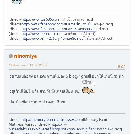
[direct=
http://www.tua635.com
]เสาเข็มเจาะ[/direct]
[direct=
http://www.facebook.com/tuamarin]เสาเข็มเจาะ
[/direct]
[direct=
http://www.facebook.com/tua635]เสาเข็มเจาะ
[/direct]
[direct=
http://www.boredpile.net
]เสาเข็มเจาะ[/direct]
[direct=
http://www.xn--42c6chjl4omae8e.net
]ไมโครไพล์[/direct]
ninomiya
19 สิงหาคม 2012, 20:02:22
#27
อย่าปั่นบล็อคต่อ แอดเคานท์เยอะ 5 blog/1gmail อย่าให้เกินนี้ ผมทำ
อยู่เกินนี้ปั๊บไม่เกินสามวันพี่แกลบเหี้ยนเลย
ปล. ถ้าเขียน content เองจะดีมาก
[direct=
http://memoryfoammattressses.com
]Memory Foam
Mattress[/direct] [direct=
http://xn--
o3cead6b1a1a9blc3etesf.blogspot.com/]ความรู้เรื่องเบาหวาน
[/direct]
[direct=
http://nacres.co.th/home.html/sitemap.xml]รับออกแบบ