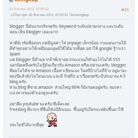
20 สิงหาคม 2012, 07:00:42
#31
แก้ไขล่าสุด
: 20 สิงหาคม 2012, 07:03:52 โดย keingkup
blogger นี่มันแรงจริงๆครับ Keyword ระดับปลายกลาง และระดับ
อ่อน เห็น blogger เยอะมาก
หาคีย์เวร์ดที่อ่อนๆ แต่มีมูลค่า ใส่ onpage เล็กๆน้อย วางแผนงานให้
ดีทำทุกอย่างให้เหมือนมนุษย์ให้ได้มากที่สุด อย่าให้ google รู้ว่าเรา
Spam
แต่ blogger นี่ห้ามยากถ้าพี่เขาอยากจะแบนก็ทำอะไรไม่ได้ 555
บอกนิดหนึงครับไม่รู้มันเกี่ยวกับ Amazon หรือเปล่านะครับ blogger
ที่ผมไม่ได้ขาย Amazon เนื้อหาเขียนเอง โพสถี่บ้างไม่ถี่บ้าง อยู่มาจะ
สองปีแล้วยังไม่โดนแบน และมี Traffic มาเรื่อยๆครับ มีประมาณ 4-5
blog ครับ
ส่วน blog ที่ขาย amazon ส่วนใหญ่ 90% ก็ยังรอดอยู่ครับ ลองหา
แนวทางของตัวเองดูนะครับ
อย่าลืม youtube นะครับ ทีเด็ดเลย
freeblog ที่แรงๆ ที่อื่นก็ยังมีอีกเยอะ ขึ้นอยู่กับใครจะหยิบขึ้นมาใช้
ประโยช์ได้มากที่สุด