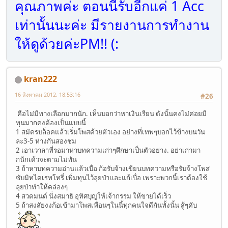
คุณภาพค่ะ ตอนนี้รับอีกแค่ 1 Acc
เท่านั้นนะค่ะ มีรายงานการทำงาน
ให้ดูด้วยค่ะPM!! (:
kran222
16 สิงหาคม 2012, 18:53:16
#26
คือไม่มีทางเลือกมากนัก. เห็นบอกว่าหาเงินเรียน ดังนั้นคงไม่ค่อยมี
ทุนมากคงต้องเป็นแบบนี้
1 สมัครบล็อคแล้วเริ่มโพสด้วยตัวเอง อย่างที่เทพๆบอกไว้ข้างบนวัน
ละ3-5 ห่างกันสองชม
2 เอาเวาลาที่รอมาหาบทความเก่าๆศึกษาเป็นตัวอย่าง. อย่าเก่ามา
กนักเด้วจะตามไม่ทัน
3 ถ้าหาบทความอ่านแล้วเบื่อ ก้อรับจ้างเขียนบทความหรือรับจ้างโพส
ซับมิทไดเรทโทรี่ เพิ่มทุนไว้ลุยป่าและแก้เบื่อ เพราะพวกนี้เราต้องใช้
ลุยป่าทำให้คล่องๆ
4 สวดมนต์ นั่งสมาธิ อุทิศบุญให้เจ้ากรรม ให้ขายได้เร็ว
5 ถ้าสงสัยงงก้อเข้ามาโพสเพื่อนๆในนี้ทุกคนใจดีกันทั้งนั้น สู้ๆคับ