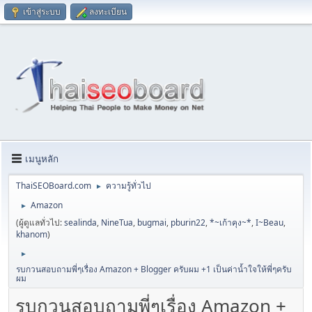
เข้าสู่ระบบ
ลงทะเบียน
เมนูหลัก
ThaiSEOBoard.com
ความรู้ทั่วไป
►
Amazon
►
(ผู้ดูแลทั่วไป:
sealinda
,
NineTua
,
bugmai
,
pburin22
,
*~เก้าคุง~*
,
I~Beau
,
khanom
)
►
รบกวนสอบถามพี่ๆเรื่อง Amazon + Blogger ครับผม +1 เป็นค่านํ้าใจให้พี่ๆครับ
ผม
รบกวนสอบถามพี่ๆเรื่อง Amazon +