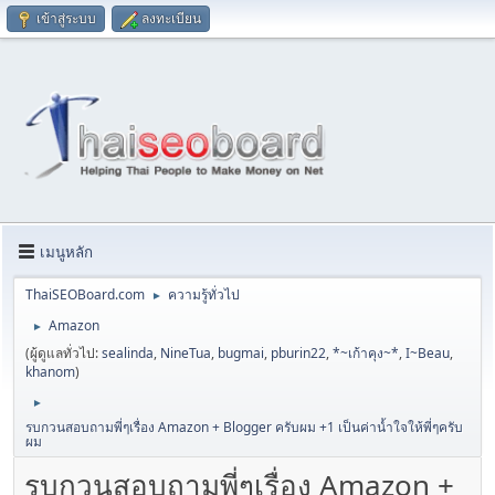
เข้าสู่ระบบ
ลงทะเบียน
เมนูหลัก
ThaiSEOBoard.com
ความรู้ทั่วไป
►
Amazon
►
(ผู้ดูแลทั่วไป:
sealinda
,
NineTua
,
bugmai
,
pburin22
,
*~เก้าคุง~*
,
I~Beau
,
khanom
)
►
รบกวนสอบถามพี่ๆเรื่อง Amazon + Blogger ครับผม +1 เป็นค่านํ้าใจให้พี่ๆครับ
ผม
รบกวนสอบถามพี่ๆเรื่อง Amazon +