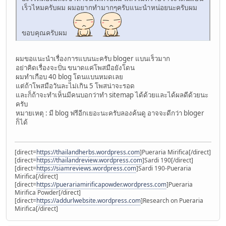
เร็วไหมครับผม ผมอยากทำมากๆครับแนะนำหน่อยนะครับผม
ขอบคุณครับผม
ผมขอแนะนำเรื่องการแบนนะครับ bloger แบนเร็วมาก
อย่าคิดเรื่องจะปั่น ขนาดแค่โพสมือยังโดน
ผมทำเกือบ 40 blog โดนแบนหมดเลย
แต่ถ้าโพสมือวันละไม่เกิน 5 โพสน่าจะรอด
และก็ถ้าจะทำเห็นมีคนบอกว่าทำ sitemap ได้ด้วยและได้ผลดีด้วยนะ
ครับ
หมายเหตุ : มี blog ฟรีอีกเยอะนะครับลองค้นดู อาจจะดีกว่า bloger
ก็ได้
[direct=
https://thailandherbs.wordpress.com
]Pueraria Mirifica[/direct]
[direct=
https://thailandreview.wordpress.com
]Sardi 190[/direct]
[direct=
https://siamreviews.wordpress.com
]Sardi 190-Pueraria
Mirifica[/direct]
[direct=
https://puerariamirificapowder.wordpress.com
]Pueraria
Mirifica Powder[/direct]
[direct=
https://addurlwebsite.wordpress.com
]Research on Pueraria
Mirifica[/direct]