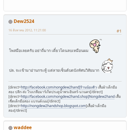
Dew2524
16 สิงหาคม 2012, 11:21:00
#1
โพสมือเลยครับ อย่าถี่มาก เดี๋ยวโดนลบเหมือนผม
ปล. จะเข้ามาอ่านกระทู้ แต่ลายเซ็นต์บดบังทัศนวิสัยมาก
[direct=
http://facebook.com/nongdew2hand]ร้านน้องดิว
เสื้อผ้าเด็กมือ
สอง ปลีก-ส่ง โรงเกลือมาร์เก็ตประตูน้ำพระอินทร์-นวนคร[/direct]
[direct=
http://facebook.com/nongdew2hand.shop]Nongdew2hand
เสื้อ
เชิ้ตเด็กมือสอง แบรนด์เนม[/direct]
[direct=
http://nongdew2handshop.blogspot.com
]เสื้อผ้าเด็กมือ
สอง[/direct]
waddee