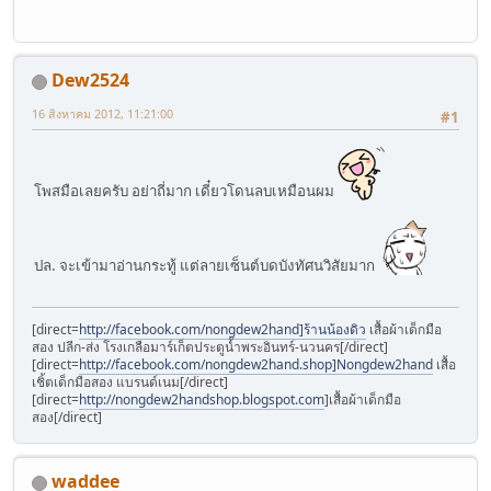
Dew2524
16 สิงหาคม 2012, 11:21:00
#1
โพสมือเลยครับ อย่าถี่มาก เดี๋ยวโดนลบเหมือนผม
ปล. จะเข้ามาอ่านกระทู้ แต่ลายเซ็นต์บดบังทัศนวิสัยมาก
[direct=
http://facebook.com/nongdew2hand]ร้านน้องดิว
เสื้อผ้าเด็กมือ
สอง ปลีก-ส่ง โรงเกลือมาร์เก็ตประตูน้ำพระอินทร์-นวนคร[/direct]
[direct=
http://facebook.com/nongdew2hand.shop]Nongdew2hand
เสื้อ
เชิ้ตเด็กมือสอง แบรนด์เนม[/direct]
[direct=
http://nongdew2handshop.blogspot.com
]เสื้อผ้าเด็กมือ
สอง[/direct]
waddee