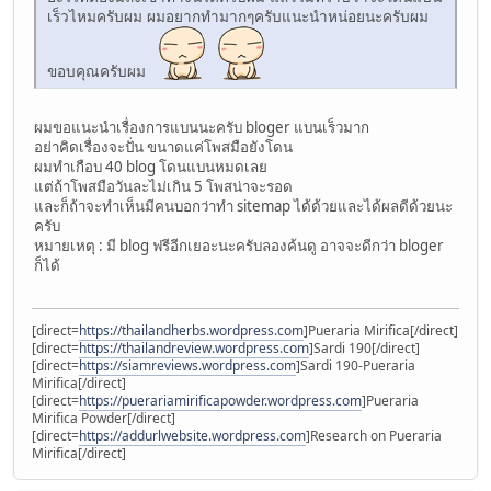
เร็วไหมครับผม ผมอยากทำมากๆครับแนะนำหน่อยนะครับผม
ขอบคุณครับผม
ผมขอแนะนำเรื่องการแบนนะครับ bloger แบนเร็วมาก
อย่าคิดเรื่องจะปั่น ขนาดแค่โพสมือยังโดน
ผมทำเกือบ 40 blog โดนแบนหมดเลย
แต่ถ้าโพสมือวันละไม่เกิน 5 โพสน่าจะรอด
และก็ถ้าจะทำเห็นมีคนบอกว่าทำ sitemap ได้ด้วยและได้ผลดีด้วยนะ
ครับ
หมายเหตุ : มี blog ฟรีอีกเยอะนะครับลองค้นดู อาจจะดีกว่า bloger
ก็ได้
[direct=
https://thailandherbs.wordpress.com
]Pueraria Mirifica[/direct]
[direct=
https://thailandreview.wordpress.com
]Sardi 190[/direct]
[direct=
https://siamreviews.wordpress.com
]Sardi 190-Pueraria
Mirifica[/direct]
[direct=
https://puerariamirificapowder.wordpress.com
]Pueraria
Mirifica Powder[/direct]
[direct=
https://addurlwebsite.wordpress.com
]Research on Pueraria
Mirifica[/direct]