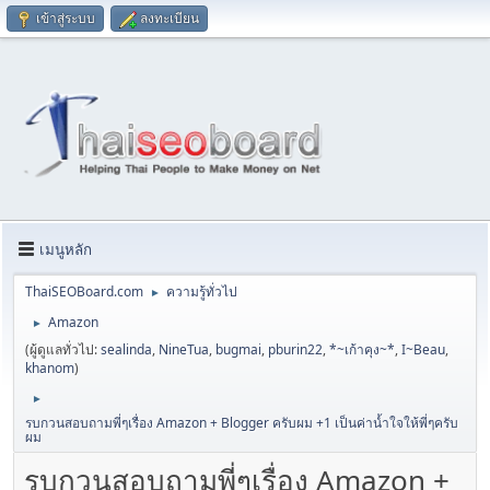
เข้าสู่ระบบ
ลงทะเบียน
เมนูหลัก
ThaiSEOBoard.com
ความรู้ทั่วไป
►
Amazon
►
(ผู้ดูแลทั่วไป:
sealinda
,
NineTua
,
bugmai
,
pburin22
,
*~เก้าคุง~*
,
I~Beau
,
khanom
)
►
รบกวนสอบถามพี่ๆเรื่อง Amazon + Blogger ครับผม +1 เป็นค่านํ้าใจให้พี่ๆครับ
ผม
รบกวนสอบถามพี่ๆเรื่อง Amazon +