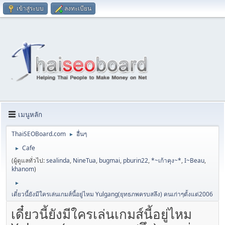
เข้าสู่ระบบ
ลงทะเบียน
เมนูหลัก
ThaiSEOBoard.com
อื่นๆ
►
Cafe
►
(ผู้ดูแลทั่วไป:
sealinda
,
NineTua
,
bugmai
,
pburin22
,
*~เก้าคุง~*
,
I~Beau
,
khanom
)
►
เดี๋ยวนี้ยังมีใครเล่นเกมส์นี้อยู่ไหม Yulgang(ยุทธภพครบสลึง) คนเก่าๆตั้งแต่2006
เดี๋ยวนี้ยังมีใครเล่นเกมส์นี้อยู่ไหม