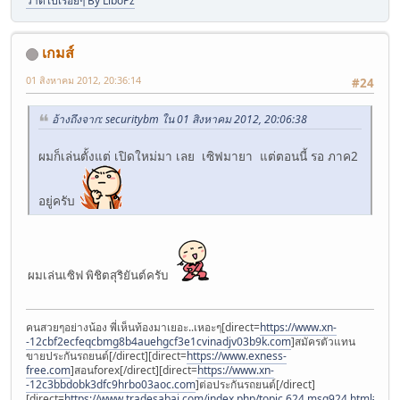
วาดไปเรื่อยๆ By LiboPz
เกมส์
01 สิงหาคม 2012, 20:36:14
#24
อ้างถึงจาก: securitybm ใน 01 สิงหาคม 2012, 20:06:38
ผมก็เล่นตั้งแต่ เปิดใหม่มา เลย เซิฟมายา แต่ตอนนี้ รอ ภาค2
อยู่ครับ
ผมเล่นเซิฟ พิชิตสุริยันต์ครับ
คนสวยๆอย่างน้อง พี่เห็นท้องมาเยอะ..เหอะๆ[direct=
https://www.xn-
-12cbf2ecfeqcbmg8b4auehgcf3e1cvinadjv03b9k.com
]สมัครตัวแทน
ขายประกันรถยนต์[/direct][direct=
https://www.exness-
free.com
]สอนforex[/direct][direct=
https://www.xn-
-12c3bbdobk3dfc9hrbo03aoc.com
]ต่อประกันรถยนต์[/direct]
[direct=
https://www.tradesabai.com/index.php/topic,624.msg924.html#msg9