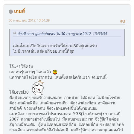
เกมส์
30 กรกฎาคม 2012, 13:54:39
#3
อ้างถึงจาก: gunhotnews ใน 30 กรกฎาคม 2012, 13:33:34
เล่นตั้งแต่เปิดวันแรก จนวันนี้ยังเวล30อยู่เลยครับ
ไม่มีเวลาเล่น แต่ผมก็ชอบเกมนี้ที่สุด
โอ้..+1ให้ครับ
เจอคนรุ่นแรกๆ 1คนแล้ว
แต่ว่าท่านใจเย็นมากครับ เล่นตั้งแต่เปิดวันแรก จนป่านนี้
ได้Level30
คือช่วงแรกๆ ยอมรับว่าสนุกมาก ภาพสวย ไม่มีบอท ไม่มีอะไรช่วย
ต้องเล่นด้วยฝีมือ เล่นด้วยความถึก ต้องอาศัยเพื่อน อาศัยความ
สามัคคี ช่วยเหลือกัน จึงจะอัพLevelขึ้นได้ง่ายหน่อย
แต่หลังจากการมาของโปรแกรมบอท YGB(โยวกังบอท) ประมาณปี
2007 หลายๆอย่างก็เปลี่ยนไป มีคนบอทเยอะมาก จึงรู้สึกไม่ค่อย
สนุกเหมือนเดิม ผู้คนไม่ค่อนสามัคคีกัน ไม่ค่อยตี้กัน จะปล่อยบอทอ
ย่างเดียว ความสัมพันธ์จึงไม่ค่อยมี ผมจึงรู้สึกว่าความสนุกลดลงไป