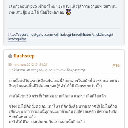
เล่นถึงตอนที่ pvp เข้ามาใหม่ๆ อะครับ แล้วรู้สึกว่าพวกบอท item มัน
เทพเกิน สู้มันไม่ได้ น้อยใจ เลิกเลย
http://secure.hostgator.com/~affiliat/cgi-bin/affiliates/clickthru.cgi?
id=esguitar
flashstep
30 กรกฎาคม 2012, 21:56:23
#16
แก้ไขล่าสุด
: 30 กรกฎาคม 2012, 21:56:52 โดย flashstep
เล่นตั้งแต่วันแรกเหมือนกัน เกมนี้ฮือฮามากในสมัยนั้น เพราะเกมแนว
จีนๆ ในตอนนั้นมีไม่ค่อยเยอะ (ที่จำได้ก็มี มังกรหยก ts มั้ง)
เล่นได้เวล 50 กว่า ก็เรียนจบ เลยเลิกเล่น และขายไอดีไปแล้ว
จริงๆไม่ได้คิดถึงตัวเกม เท่าไหร่ ที่คิดถึงคือ บรรยากาศ ที่เต็มไปด้วย
เพื่อนๆ มากกว่า ตอนนี้ทุกคนแยกย้ายกันไปมีครอบครัว มีความรับผิด
ชอบกันหมดแล้ว
คงไม่ได้มีโอกาสเล่นเกมกันแบบตอนนั้นอีกแล้ว