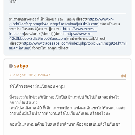
มาก
คนสวยๆอย่างน้อง พี่เห็นท้องมาเยอะ..เหอะๆ[direct=
https://www.xn-
-12cbf2ecfeqcbmg8b4auehgcf3e1cvinadjv03b9k.com
]สมัครตัวแทน
ขายประกันรถยนต์[/direct][direct=
https://www.exness-
free.com
]สอนforex[/direct][direct=
https://www.xn-
-12c3bbdobk3dfc9hrbo03aoc.com
]ต่อประกันรถยนต์[/direct]
[direct=
https://www.tradesabai.com/index.php/topic,624.msg924.html#msg9
สมัครเปิดบัญชี
forexใหม่ล่าสุด[/direct]
sabyo
30 กรกฎาคม 2012, 15:04:47
#4
จำได้ว่า sever มันเปิดตอน 4 ทุ่ม
นั่งรอเวลาิเชิฟเวอร์เปิด พอเปิดปุ๊ปเข้าเกมปัป รีบไปเก็บเวลอย่างไว
อยากเป็นหัวแถว
เล่นไปจนถึงเวล 40 ก็เลิก เพราะเบื่อ + แข่งคนอื่นเขาไม่ทันหละ สงสัย
ว่าคนอื่นมันไม่ทำการทำงานหรือไปเรียนกันเลยหรือยังไงนะ
ตอนนั้นเล่นหมอด้วย ไปคนเดียวลำบาก ต้องคอยเป็นปลิงไปกับเขา