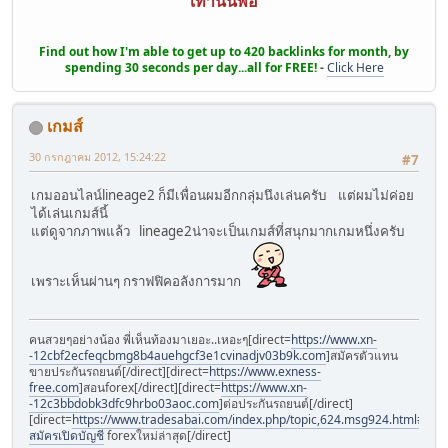
เท่านั้นพอ
Find out how I'm able to get up to 420 backlinks for month, by
spending 30 seconds per day...all for FREE!
-
Click Here
เกมส์
30 กรกฎาคม 2012, 15:24:22
#7
เกมออนไลน์lineage2 ก็มีเพื่อนผมอีกกลุ่มนึงเล่นครับ แต่ผมไม่ค่อย
ได้เล่นเกมส์นี้
แต่ดูจากภาพแล้ว lineage2น่าจะเป็นเกมส์ที่สนุกมากเกมหนึ่งครับ
เพราะเห็นผ่านๆ กราฟฟิคอลังการมาก
คนสวยๆอย่างน้อง พี่เห็นท้องมาเยอะ..เหอะๆ[direct=
https://www.xn-
-12cbf2ecfeqcbmg8b4auehgcf3e1cvinadjv03b9k.com
]สมัครตัวแทน
ขายประกันรถยนต์[/direct][direct=
https://www.exness-
free.com
]สอนforex[/direct][direct=
https://www.xn-
-12c3bbdobk3dfc9hrbo03aoc.com
]ต่อประกันรถยนต์[/direct]
[direct=
https://www.tradesabai.com/index.php/topic,624.msg924.html#msg9
สมัครเปิดบัญชี
forexใหม่ล่าสุด[/direct]