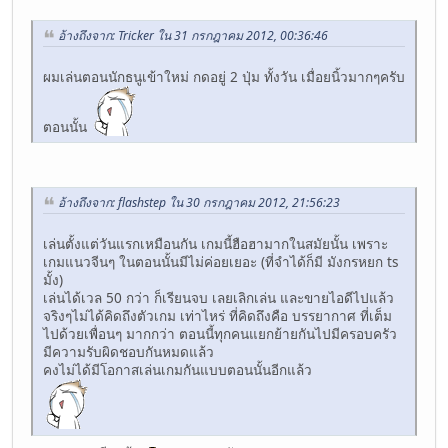
อ้างถึงจาก: Tricker ใน 31 กรกฎาคม 2012, 00:36:46
ผมเล่นตอนนักธนูเข้าใหม่ กดอยู่ 2 ปุ่ม ทั้งวัน เมื่อยนิ้วมากๆครับ
ตอนนั้น
อ้างถึงจาก: flashstep ใน 30 กรกฎาคม 2012, 21:56:23
เล่นตั้งแต่วันแรกเหมือนกัน เกมนี้ฮือฮามากในสมัยนั้น เพราะ
เกมแนวจีนๆ ในตอนนั้นมีไม่ค่อยเยอะ (ที่จำได้ก็มี มังกรหยก ts
มั้ง)
เล่นได้เวล 50 กว่า ก็เรียนจบ เลยเลิกเล่น และขายไอดีไปแล้ว
จริงๆไม่ได้คิดถึงตัวเกม เท่าไหร่ ที่คิดถึงคือ บรรยากาศ ที่เต็ม
ไปด้วยเพื่อนๆ มากกว่า ตอนนี้ทุกคนแยกย้ายกันไปมีครอบครัว
มีความรับผิดชอบกันหมดแล้ว
คงไม่ได้มีโอกาสเล่นเกมกันแบบตอนนั้นอีกแล้ว