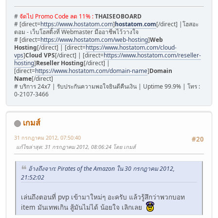
#
จัดไป Promo Code ลด 11% :
THAISEOBOARD
# [direct=
https://www.hostatom.com
]
hostatom.com
[/direct] |โฮสอะ
ตอม - เว็บโฮสติ้งที่ Webmaster มืออาชีพไว้วางใจ
# [direct=
https://www.hostatom.com/web-hosting
]
Web
Hosting
[/direct] | [direct=
https://www.hostatom.com/cloud-
vps
]
Cloud VPS
[/direct] | [direct=
https://www.hostatom.com/reseller-
hosting
]
Reseller Hosting
[/direct] |
[direct=
https://www.hostatom.com/domain-name
]
Domain
Name
[/direct]
# บริการ 24x7 | รับประกันความพอใจยินดีคืนเงิน | Uptime 99.9% | โทร :
0-2107-3466
เกมส์
31 กรกฎาคม 2012, 07:50:40
#20
แก้ไขล่าสุด
: 31 กรกฎาคม 2012, 08:06:24 โดย เกมส์
อ้างถึงจาก: Pirates of the Amazon ใน 30 กรกฎาคม 2012,
21:52:02
เล่นถึงตอนที่ pvp เข้ามาใหม่ๆ อะครับ แล้วรู้สึกว่าพวกบอท
item มันเทพเกิน สู้มันไม่ได้ น้อยใจ เลิกเลย