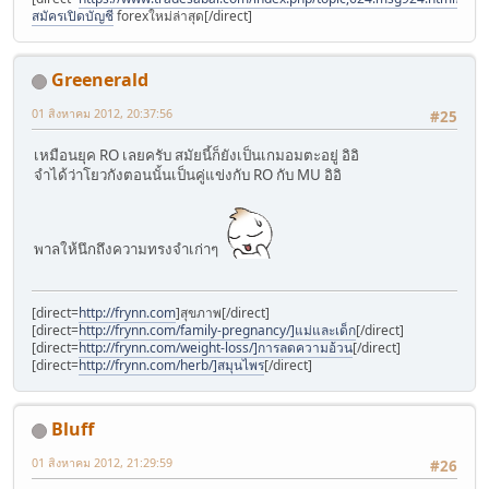
สมัครเปิดบัญชี
forexใหม่ล่าสุด[/direct]
Greenerald
01 สิงหาคม 2012, 20:37:56
#25
เหมือนยุค RO เลยครับ สมัยนี้ก็ยังเป็นเกมอมตะอยู่ อิอิ
จำได้ว่าโยวกังตอนนั้นเป็นคู่แข่งกับ RO กับ MU อิอิ
พาลให้นึกถึงความทรงจำเก่าๆ
[direct=
http://frynn.com
]สุขภาพ[/direct]
[direct=
http://frynn.com/family-pregnancy/]แม่และเด็ก
[/direct]
[direct=
http://frynn.com/weight-loss/]การลดความอ้วน
[/direct]
[direct=
http://frynn.com/herb/]สมุนไพร
[/direct]
Bluff
01 สิงหาคม 2012, 21:29:59
#26