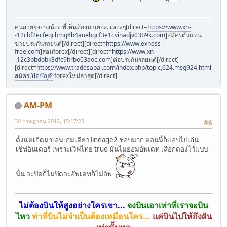
คนสวยๆอย่างน้อง พี่เห็นท้องมาเยอะ..เหอะๆ[direct=
https://www.xn-
-12cbf2ecfeqcbmg8b4auehgcf3e1cvinadjv03b9k.com
]สมัครตัวแทน
ขายประกันรถยนต์[/direct][direct=
https://www.exness-
free.com
]สอนforex[/direct][direct=
https://www.xn-
-12c3bbdobk3dfc9hrbo03aoc.com
]ต่อประกันรถยนต์[/direct]
[direct=
https://www.tradesabai.com/index.php/topic,624.msg924.html#msg9
สมัครเปิดบัญชี
forexใหม่ล่าสุด[/direct]
AM-PM
30 กรกฎาคม 2012, 15:17:23
#6
ตั้งแต่เกิดมาเล่นเกมเดียว lineage2 ชอบมาก ตอนนี้ก็แอบไปเล่น
เชิฟอินเตอร์ เพราะเวิฟไทย true มันไม่ยอมอัพเดท เสือกดองไว้แบบ
นั้น จะปิดก็ไม่ปิดจะอัพเดทก็ไม่อัพ
ไม่ต้องบินให้สูงอย่างใครเขา...
จงบินเอาเท่าที่เราจะบิน
ไหว
ท่าที่บินไม่จำเป็นต้องเหมือนใคร...
แค่บินไปให้ถึงฝัน