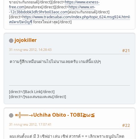
ขายประกันรถยนต์[/direct][direct=
https://www.exness-
free.com
]สอนforex[/direct][direct=
https://www.xn-
-12c3bbdobk3dfc9hrbo03aoc.com
]ต่อประกันรถยนต์[/direct]
[direct=
https://www.tradesabai.com/index.php/topic,624.msg924.html#msg9
สมัครเปิดบัญชี
forexใหม่ล่าสุด[/direct]
jojokiller
31 กรกฎาคม 2012, 14:28:43
#21
ความรู้สึกเหมือนผ่านไปไม่นานเลยครับ เกมส์นี้แปปๆ
[direct=/]Back Link[/direct]
[direct=/]ของเล่นของสะสม[/direct]
∝╬══→Uchiha Obito - TOBI≧ω≦
31 กรกฎาคม 2012, 17:07:41
#22
ผมเล่นตั้งแต่ มี 3 เซิฟอ่า เล่น เซิฟ สวรรค์ = = เลิกเพราะธนูมันโหด