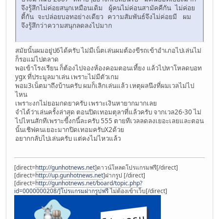
จึงรู้สึกไม่ค่อยสนุกเหมือนเดิม ผู้คนไม่ค่อนสามัคคีกัน ไม่ค่อย
ตี้กัน จะปล่อยบอทอย่างเดียว ความสัมพันธ์จึงไม่ค่อยมี ผม
จึงรู้สึกว่าความสนุกลดลงไปมาก
สมัยนั้นผมอยู่ป6ได้ครับ ไม่มีเน็ตเล่นผมต้องขีรถเข้าอำเภอไปเล่นไม่
ก็รอแม่ไปตลาด
พอเข้าโรงเรียน ก็ต้องไปจองห้องคอมตอนเที้ยง แล้วไปหาโหลดบอท
ygx ที่ประมูลมาเล่น เพราะไม่มีตัวเกม
พอม3เน็ตมาถึงบ้านครับ ผมก็เลิกเล่นแล้ว เหตุผลนึงที่ผมเวลไม่ไป
ไหน
เพราะงกไม่ยอมกดยาครับ เพราะเงินหายากมากเลย
จำได้ว่าเล่นครั้งล่าสุด ตอนปิดเทอมตุลาที่แล้วครับ จากเวล26-30 ไม่
ไปไหนสักทีเพราะขี้งกนี้ละครับ 555 ตายทีเวลลดลงเยอะเลยและตอน
นั้นเชิฟคนเยอะมากปิดเทอมครับX2ด้วย
อยากกลับไปเล่นครับ แต่คงไม่ไหวแล้ว
[direct=
http://gunhotnews.net
]ดาวน์โหลดโปรแกรมฟรี[/direct]
[direct=
http://up.gunhotnews.net
]ฝากรูป [/direct]
[direct=
http://gunhotnews.net/board/topic.php?
id=0000000208/]โปรแกรมฝากรูปฟรี
ไม่ต้องเข้าเว็บ[/direct]