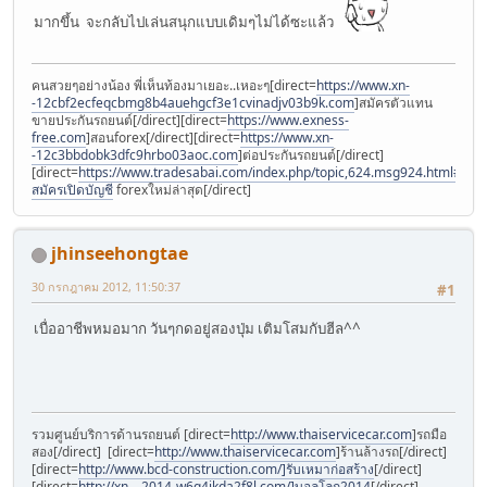
มากขึ้น จะกลับไปเล่นสนุกแบบเดิมๆไม่ได้ซะแล้ว
คนสวยๆอย่างน้อง พี่เห็นท้องมาเยอะ..เหอะๆ[direct=
https://www.xn-
-12cbf2ecfeqcbmg8b4auehgcf3e1cvinadjv03b9k.com
]สมัครตัวแทน
ขายประกันรถยนต์[/direct][direct=
https://www.exness-
free.com
]สอนforex[/direct][direct=
https://www.xn-
-12c3bbdobk3dfc9hrbo03aoc.com
]ต่อประกันรถยนต์[/direct]
[direct=
https://www.tradesabai.com/index.php/topic,624.msg924.html#msg9
สมัครเปิดบัญชี
forexใหม่ล่าสุด[/direct]
jhinseehongtae
30 กรกฎาคม 2012, 11:50:37
#1
เบื่ออาชีพหมอมาก วันๆกดอยู่สองปุ่ม เติมโสมกับฮีล^^
รวมศูนย์บริการด้านรถยนต์ [direct=
http://www.thaiservicecar.com
]รถมือ
สอง[/direct] [direct=
http://www.thaiservicecar.com
]ร้านล้างรถ[/direct]
[direct=
http://www.bcd-construction.com/]รับเหมาก่อสร้าง
[/direct]
[direct=
http://xn---2014-w6q4jkda2f8l.com/]บอลโลก2014
[/direct]