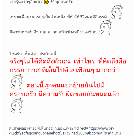
เจอรุ่นแรกๆอีกแล้ว
+1ทุกคนครับ
เพราะเพื่อนรุ่นแรกๆเป็นส่วนหนึ่ง ที่ทำให้ชีวิตผมมีสีสรรค์
มีความทรงจำดีๆ สนุกมากกกกในช่วงหนึ่งของชีวิต
ใช่ครับ เห็นด้วย ประโยคนี้
จริงๆไม่ได้คิดถึงตัวเกม เท่าไหร่ ที่คิดถึงคือ
บรรยากาศ ที่เต็มไปด้วยเพื่อนๆ มากกว่า
ตอนนี้ทุกคนแยกย้ายกันไปมี
ครอบครัว มีความรับผิดชอบกันหมดแล้ว
คนสวยๆอย่างน้อง พี่เห็นท้องมาเยอะ..เหอะๆ[direct=
https://www.xn-
-12cbf2ecfeqcbmg8b4auehgcf3e1cvinadjv03b9k.com
]สมัครตัวแทน