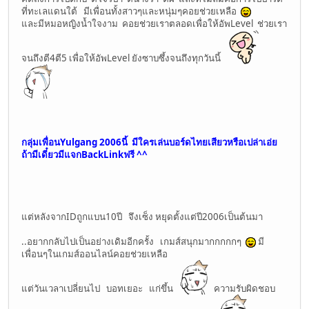
ที่ทะเลแดนใต้ มีเพื่อนทั้งสาวๆและหนุ่มๆคอยช่วยเหลือ
และมีหมอหญิงน้ำใจงาม คอยช่วยเราตลอดเพื่อให้อัพLevel ช่วยเรา
จนถึงตี4ตี5 เพื่อให้อัพLevel ยังซาบซึ้งจนถึงทุกวันนี้
กลุ่มเพื่อนYulgang 2006นี้ มีใครเล่นบอร์ดไทยเสียวหรือเปล่าเอ่ย
ถ้ามีเดี๋ยวมีแจกBackLinkฟรี ^^
แต่หลังจากIDถูกแบน10ปี จึงเซ็ง หยุดตั้งแต่ปี2006เป็นต้นมา
..อยากกลับไปเป็นอย่างเดิมอีกครั้ง เกมส์สนุกมากกกกกๆ
มี
เพื่อนๆในเกมส์ออนไลน์คอยช่วยเหลือ
แต่วันเวลาเปลี่ยนไป บอทเยอะ แก่ขึ้น
ความรับผิดชอบ