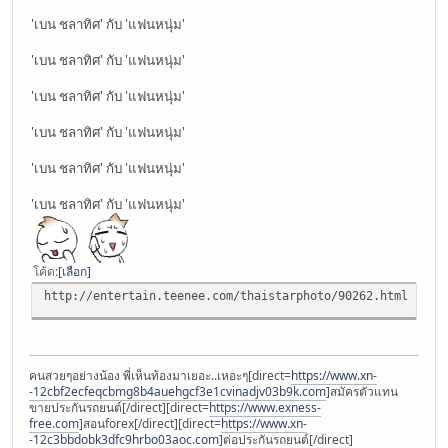
'เบน ชลาทิศ' กับ 'แฟนหนุ่ม'
'เบน ชลาทิศ' กับ 'แฟนหนุ่ม'
'เบน ชลาทิศ' กับ 'แฟนหนุ่ม'
'เบน ชลาทิศ' กับ 'แฟนหนุ่ม'
'เบน ชลาทิศ' กับ 'แฟนหนุ่ม'
'เบน ชลาทิศ' กับ 'แฟนหนุ่ม'
โค้ด
เลือก
http://entertain.teenee.com/thaistarphoto/90262.html
คนสวยๆอย่างน้อง พี่เห็นท้องมาเยอะ..เหอะๆ[direct=
https://www.xn-
-12cbf2ecfeqcbmg8b4auehgcf3e1cvinadjv03b9k.com
]สมัครตัวแทน
ขายประกันรถยนต์[/direct][direct=
https://www.exness-
free.com
]สอนforex[/direct][direct=
https://www.xn-
-12c3bbdobk3dfc9hrbo03aoc.com
]ต่อประกันรถยนต์[/direct]