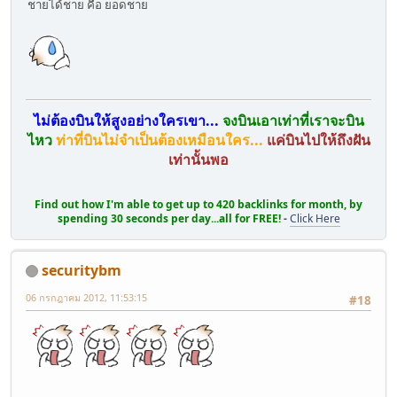
ชายได้ชาย คือ ยอดชาย
ไม่ต้องบินให้สูงอย่างใครเขา...
จงบินเอาเท่าที่เราจะบิน
ไหว
ท่าที่บินไม่จำเป็นต้องเหมือนใคร...
แค่บินไปให้ถึงฝัน
เท่านั้นพอ
Find out how I'm able to get up to 420 backlinks for month, by
spending 30 seconds per day...all for FREE!
-
Click Here
securitybm
06 กรกฎาคม 2012, 11:53:15
#18