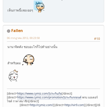
เห็นภาพนี้เลยเฉยๆ
Fallen
06 กรกฎาคม 2012, 00:23:58
#10
นานาจิตตัง ชอบอะไรก็ไปทำอย่างนั้น
สำหรับผม
[direct=
https://www.cymiz.com/]ประกันภัย
[/direct]
[direct=
https://www.cymiz.com/promotion/]ประกันรถยนต์
พรบ มอเตอร์
ไซต์ ราคาสมาชิก[/direct]
[direct=
http://cymiz.com/
]
[direct=
http://vir9.com
]
[/direct][/direct]
.
.