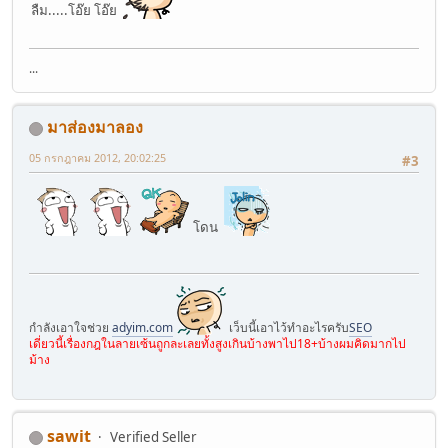
ลืม.....โอ๊ย โอ๊ย
...
มาส่องมาลอง
05 กรกฎาคม 2012, 20:02:25
#3
โดน
กำลังเอาใจช่วย
adyim.com
เว็บนี้เอาไว้ทำอะไรครับ
SEO
เดี่ยวนี้เรื่องกฎในลายเซ้นถูกละเลยทั้งสูงเกินบ้างพาไป18+บ้างผมคิดมากไป
ม้าง
sawit
Verified Seller