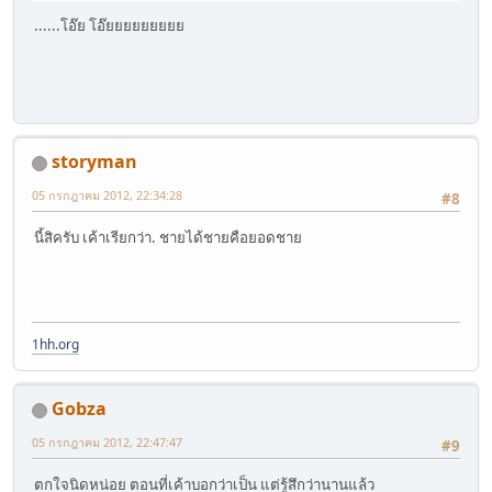
......โอ๊ย โอ๊ยยยยยยยยย
storyman
05 กรกฎาคม 2012, 22:34:28
#8
นี้สิครับ เค้าเรียกว่า. ชายได้ชายคือยอดชาย
1hh.org
Gobza
05 กรกฎาคม 2012, 22:47:47
#9
ตกใจนิดหน่อย ตอนที่เค้าบอกว่าเป็น แต่รู้สึกว่านานแล้ว