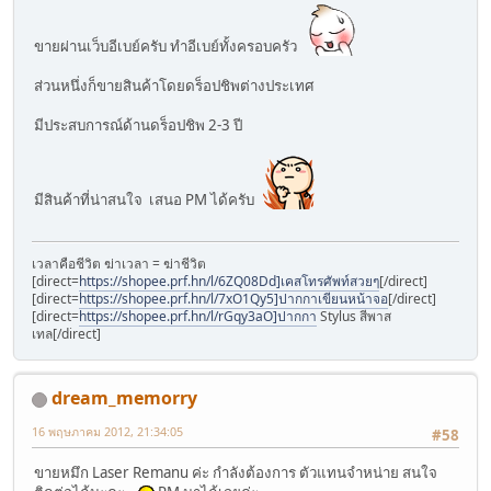
ขายผ่านเว็บอีเบย์ครับ ทำอีเบย์ทั้งครอบครัว
ส่วนหนึ่งก็ขายสินค้าโดยดร็อปชิพต่างประเทศ
มีประสบการณ์ด้านดร็อปชิพ 2-3 ปี
มีสินค้าที่น่าสนใจ เสนอ PM ได้ครับ
เวลาคือชีวิต ฆ่าเวลา = ฆ่าชีวิต
[direct=
https://shopee.prf.hn/l/6ZQ08Dd]เคสโทรศัพท์สวยๆ
[/direct]
[direct=
https://shopee.prf.hn/l/7xO1Qy5]ปากกาเขียนหน้าจอ
[/direct]
[direct=
https://shopee.prf.hn/l/rGqy3aO]ปากกา
Stylus สีพาส
เทล[/direct]
dream_memorry
16 พฤษภาคม 2012, 21:34:05
#58
ขายหมึก Laser Remanu ค่ะ กำลังต้องการ ตัวแทนจำหน่าย สนใจ