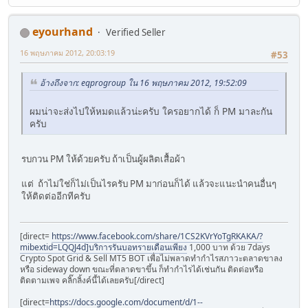
eyourhand
Verified Seller
16 พฤษภาคม 2012, 20:03:19
#53
อ้างถึงจาก: eqprogroup ใน 16 พฤษภาคม 2012, 19:52:09
ผมน่าจะส่งไปให้หมดแล้วน่ะครับ ใครอยากได้ ก็ PM มาละกัน
ครับ
รบกวน PM ให้ด้วยครับ ถ้าเป็นผู้ผลิตเสื้อผ้า
แต่ ถ้าไม่ใช่ก็ไม่เป็นไรครับ PM มาก่อนก็ได้ แล้วจะแนะนำคนอื่นๆ
ให้ติดต่ออีกทีครับ
[direct=
https://www.facebook.com/share/1CS2KVrYoTgRKAKA/?
mibextid=LQQJ4d]บริการรันบอทรายเดือนเพียง
1,000 บาท ด้วย 7days
Crypto Spot Grid & Sell MT5 BOT เพื่อไม่พลาดทำกำไรสภาวะตลาดขาลง
หรือ sideway down ขณะที่ตลาดขาขึ้น ก็ทำกำไรได้เช่นกัน ติดต่อหรือ
ติดตามเพจ คลิ๊กลิ้งค์นี้ได้เลยครับ[/direct]
[direct=
https://docs.google.com/document/d/1--