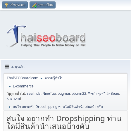
เข้าสู่ระบบ
ลงทะเบียน
เมนูหลัก
ThaiSEOBoard.com
ความรู้ทั่วไป
►
E-commerce
►
(ผู้ดูแลทั่วไป:
sealinda
,
NineTua
,
bugmai
,
pburin22
,
*~เก้าคุง~*
,
I~Beau
,
khanom
)
สนใจ อยากทำ Dropshipping ท่านใดมีสินค้านำเสนอบ้างคับ
►
สนใจ อยากทำ Dropshipping ท่าน
ใดมีสินค้านำเสนอบ้างคับ