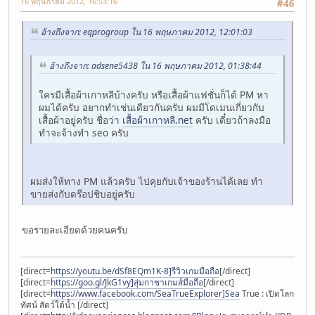
16 พฤษภาคม 2012, 16:53:16
#46
อ้างถึงจาก: eqprogroup ใน 16 พฤษภาคม 2012, 12:01:03
อ้างถึงจาก: adsene5438 ใน 16 พฤษภาคม 2012, 01:38:44
ใครมีเสื้อผ้าเกาหลีบ้างครับ หรือเสื้อผ้าแฟชั่นก็ได้ PM หา
ผมได้ครับ อยากทำเช่นเดียวกันครับ ผมมีโดเมนเกี่ยวกับ
เสื้อผ้าอยู่ครับ ชื่อว่า
เสื้อผ้าเกาหลี.net
ครับ เดี๋ยวถ้าลงมือ
ทำจะจ้างทำ seo ครับ
ผมส่งให้ทาง PM แล้วครับ ไปคุยกับเจ้าของร้านได้เลย ทำ
ขายส่งกับดร๊อปชิบอยู่ครับ
ขอรายละเอียดด้วยคนครับ
[direct=
https://youtu.be/dSf8EQm1K-8]รีวิวเกมมือถือ
[/direct]
[direct=
https://goo.gl/JkG1vy]สุ่มกาชาเกมส์มือถือ
[/direct]
[direct=
https://www.facebook.com/SeaTrueExplorer]Sea
True : เปิดโลก
ทัศน์ สัตว์ใต้น้ำ [/direct]