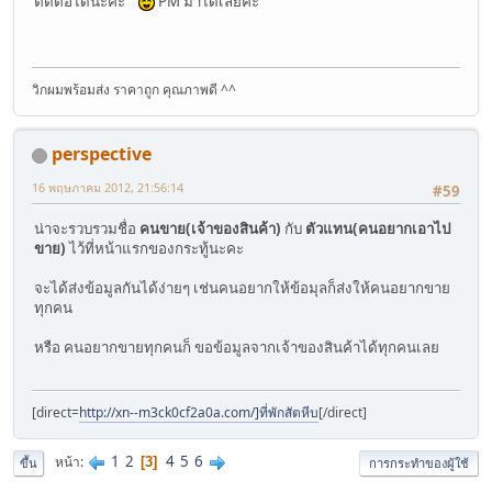
ติดต่อได้นะคะ
PM มาได้เลยค่ะ
วิกผมพร้อมส่ง ราคาถูก คุณภาพดี ^^
perspective
16 พฤษภาคม 2012, 21:56:14
#59
น่าจะรวบรวมชื่อ
คนขาย(เจ้าของสินค้า)
กับ
ตัวแทน(คนอยากเอาไป
ขาย)
ไว้ที่หน้าแรกของกระทู้นะคะ
จะได้ส่งข้อมูลกันได้ง่ายๆ เช่นคนอยากให้ข้อมุลก็ส่งให้คนอยากขาย
ทุกคน
หรือ คนอยากขายทุกคนก็ ขอข้อมูลจากเจ้าของสินค้าได้ทุกคนเลย
[direct=
http://xn--m3ck0cf2a0a.com/]ที่พักสัตหีบ
[/direct]
1
2
4
5
6
หน้า
3
ขึ้น
การกระทำของผู้ใช้