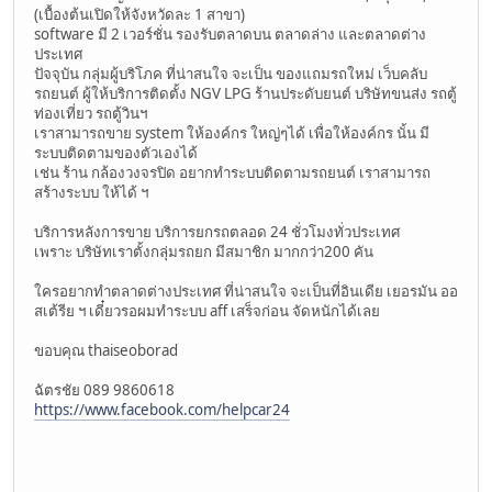
(เบื้องต้นเปิดให้จังหวัดละ 1 สาขา)
software มี 2 เวอร์ชั่น รองรับตลาดบน ตลาดล่าง และตลาดต่าง
ประเทศ
ปัจจุบัน กลุ่มผู้บริโภค ที่น่าสนใจ จะเป็น ของแถมรถใหม่ เว็บคลับ
รถยนต์ ผู้ให้บริการติดตั้ง NGV LPG ร้านประดับยนต์ บริษัทขนส่ง รถตู้
ท่องเที่ยว รถตู้วินฯ
เราสามารถขาย system ให้องค์กร ใหญ่ๆได้ เพื่อให้องค์กร นั้น มี
ระบบติดตามของตัวเองได้
เช่น ร้าน กล้องวงจรปิด อยากทำระบบติดตามรถยนต์ เราสามารถ
สร้างระบบ ให้ได้ ฯ
บริการหลังการขาย บริการยกรถตลอด 24 ชั่วโมงทั่วประเทศ
เพราะ บริษัทเราตั้งกลุ่มรถยก มีสมาชิก มากกว่า200 คัน
ใครอยากทำตลาดต่างประเทศ ที่น่าสนใจ จะเป็นที่อินเดีย เยอรมัน ออ
สเต้รีย ฯ เดี๋ยวรอผมทำระบบ aff เสร็จก่อน จัดหนักได้เลย
ขอบคุณ thaiseoborad
ฉัตรชัย 089 9860618
https://www.facebook.com/helpcar24