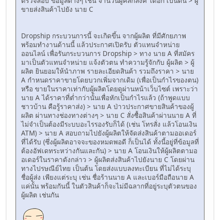
ตรวจสอบ ข้อมูลต่างๆ เช่น จำนวนผู้คลิกลิ้งค์ ได้อีก เป็นต้น > ผู้
ขายส่งสินค้าไปยัง นาย C
Dropship กระบวนการนี้ จะเกิดขึ้น จากผู้ผลิต ที่มีศักยภาพ
พร้อมทำงานด้านนี้ แล้วประกาศเปิดรับ ตัวแทนจำหน่าย
ออนไลน์ เพื่อรันกระบวนการ Dropship > ทาง นาย A ที่สมัคร
มาเป็นตัวแทนจำหน่าย แจ้งตัวตน ทำความรู้จักกับ ผู้ผลิต > ผู้
ผลิต ยินยอมให้นำภาพ รายละเอียดสินค้า รวมถึงราคา > นาย
A กำหนดราคาขายโดยบวกเพิ่มจากเดิม (เพื่อเป็นกำไรของตน)
หรือ ขายในราคาเท่ากับผู้ผลิตโดยดูผ่านหน้าเว็บไซต์ เพราะว่า
นาย A ได้ราคาที่ต่ำกว่านั้นเพื่อหักเป็นกำไรแล้ว (ถ้าพูดแบบ
ชาวบ้าน คือรู้ราคาส่ง) > นาย A ป่าวประกาศขายสินค้าของผู้
ผลิต ผ่านทางช่องทางต่างๆ > นาย C สั่งซื้อสินค้าผ่านนาย A ที่
ไม่จำเป็นต้องมีระบบอะไรรองรับก็ได้ (เช่น โทรสั่ง แล้วโอนเงิน
ATM) > นาย A สอบถามไปยังผู้ผลิตให้จัดส่งสินค้าตามออเดอร์
ที่ได้รับ (ซึ่งผู้ผลิตอาจจะของหมดพอดี ก็เป็นได้ ทั้งนี้อยู่ที่ข้อมูลที่
ต้องอัฟเดทระหว่างกันและกัน) > นาย A โอนเงินให้ผู้ผลิตตามอ
อเดอร์ในราคาดังกล่าว > ผู้ผลิตส่งสินค้าไปยังนาย C โดยผ่าน
ทางไปรษณีย์ไทย เป็นต้น โดยส่งแบบลงทะเบียน ที่ไม่ได้ระบุ
ชื่อผู้ส่ง เพียงแต่ระบุ เช่น ชื่อร้านนาย A และเบอร์มือถือนาย A
แค่นั้น พร้อมกันนี้ ในตัวสินค้าก็จะไม่มีฉลากที่อยู่ระบุตัวตนของ
ผู้ผลิต เช่นกัน