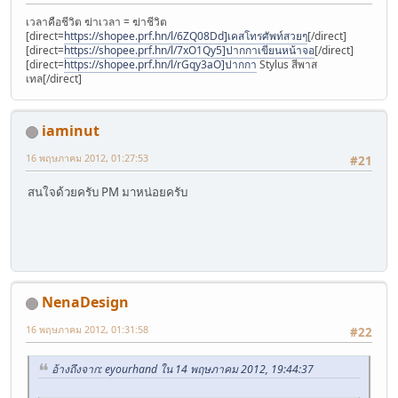
เวลาคือชีวิต ฆ่าเวลา = ฆ่าชีวิต
[direct=
https://shopee.prf.hn/l/6ZQ08Dd]เคสโทรศัพท์สวยๆ
[/direct]
[direct=
https://shopee.prf.hn/l/7xO1Qy5]ปากกาเขียนหน้าจอ
[/direct]
[direct=
https://shopee.prf.hn/l/rGqy3aO]ปากกา
Stylus สีพาส
เทล[/direct]
iaminut
16 พฤษภาคม 2012, 01:27:53
#21
สนใจด้วยครับ PM มาหน่อยครับ
NenaDesign
16 พฤษภาคม 2012, 01:31:58
#22
อ้างถึงจาก: eyourhand ใน 14 พฤษภาคม 2012, 19:44:37