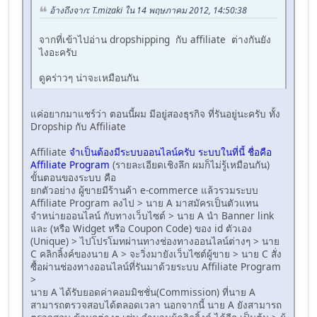
อ้างถึงจาก: T.mizaki ใน 14 พฤษภาคม 2012, 14:50:38
จากที่เข้าไปอ่าน dropshipping กับ affiliate ต่างกันยัง
ไงอะครับ
ดูคร่าวๆ น่าจะเหมือนกัน
แค่อยากมาแชร์ว่า ตอนนี้ผม มีอยู่สองธุรกิจ ที่รันอยู่นะครับ ทั้ง
Dropship กับ Affiliate
Affiliate
จำเป็นต้องมีระบบออนไลน์ครับ ระบบในที่นี้ ชื่อคือ
Affiliate Program
(รายละเอียดเชิงลึก ผมก็ไม่รู้เหมือนกัน)
ขั้นตอนของระบบ คือ
ยกตัวอย่าง ผู้ขายมีร้านค้า e-commerce แล้วรวมระบบ
Affiliate Program ลงไป > นาย A มาสมัครเป็นตัวแทน
จำหน่ายออนไลน์ กับทางเว็บไซต์ > นาย A นำ Banner link
และ (หรือ Widget หรือ Coupon Code) ของ id ตัวเอง
(Unique) > ไปโปรโมทผ่านทางช่องทางออนไลน์ต่างๆ > นาย
C คลิกลิ้งค์ของนาย A > จะวิ่งมายังเว็บไซต์ผู้ขาย > นาย C สั่ง
ซื้อผ่านช่องทางออนไลน์ที่รันมาด้วยระบบ Affiliate Program
>
นาย A ได้รับยอดค่าคอมมิชชั่น(Commission) ที่นาย A
สามารถตรวจสอบได้ตลอดเวลา นอกจากนี้ นาย A ยังสามารถ