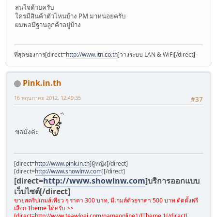
สนใจด้วยครับ
ใครมีสินค้าตัวไหนบ้าง PM มาหน่อยครับ
ผมพอมีฐานลูกค้าอยู่บ้าง
ที่สุดของการ[direct=
http://www.itn.co.th
]วางระบบ LAN & WiFi[/direct]
Pink.in.th
16 พฤษภาคม 2012, 12:49:35
#37
ขอมั่งค่ะ
[direct=
http://www.pink.in.th
]ผู้หญิง[/direct]
[direct=
http://www.showlnw.com
]
[/direct]
[direct=
http://www.showlnw.com
]บริการออกแบบ
เว็บไซต์[/direct]
ขายสคริปเกมส์เพียว ๆ ราคา 300 บาท, มีเกมส์ด้วยราคา 500 บาท ติดตั้งฟรี
เลือก Theme ได้ครับ >>
[direct=
http://www.teawloei.com/gameonline1/]Theme
1[/direct]