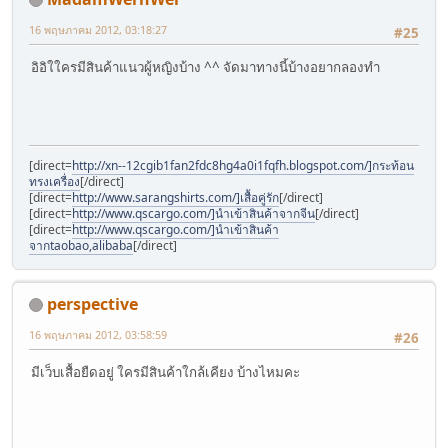
16 พฤษภาคม 2012, 03:18:27
#25
อิอิใใครมีสินค้าแนวผู้หญิงบ้าง ^^ จัดมาทางนี้บ้างอยากลองทำ
[direct=
http://xn--12cgib1fan2fdc8hg4a0i1fqfh.blogspot.com/]กระท้อน
ทรงเครื่อง
[/direct]
[direct=
http://www.sarangshirts.com/]เสื้อคู่รัก
[/direct]
[direct=
http://www.qscargo.com/]นำเข้าสินค้าจากจีน
[/direct]
[direct=
http://www.qscargo.com/]นำเข้าสินค้า
จากtaobao,alibaba
[/direct]
perspective
16 พฤษภาคม 2012, 03:58:59
#26
มีเว็บเสื้อยืดอยู่ ใครมีสินค้าใกล้เคียง บ้างไหมคะ