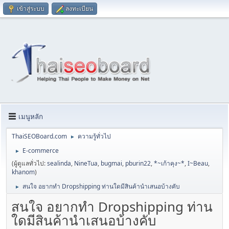
เข้าสู่ระบบ
ลงทะเบียน
เมนูหลัก
ThaiSEOBoard.com
ความรู้ทั่วไป
►
E-commerce
►
(ผู้ดูแลทั่วไป:
sealinda
,
NineTua
,
bugmai
,
pburin22
,
*~เก้าคุง~*
,
I~Beau
,
khanom
)
สนใจ อยากทำ Dropshipping ท่านใดมีสินค้านำเสนอบ้างคับ
►
สนใจ อยากทำ Dropshipping ท่าน
ใดมีสินค้านำเสนอบ้างคับ