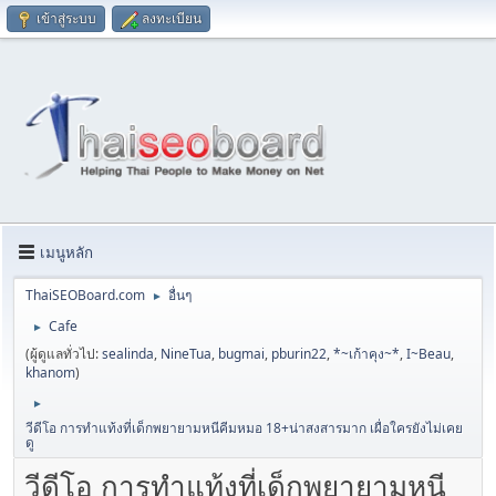
เข้าสู่ระบบ
ลงทะเบียน
เมนูหลัก
ThaiSEOBoard.com
อื่นๆ
►
Cafe
►
(ผู้ดูแลทั่วไป:
sealinda
,
NineTua
,
bugmai
,
pburin22
,
*~เก้าคุง~*
,
I~Beau
,
khanom
)
►
วีดีโอ การทำแท้งที่เด็กพยายามหนีคีมหมอ 18+น่าสงสารมาก เผื่อใครยังไม่เคย
ดู
วีดีโอ การทำแท้งที่เด็กพยายามหนี