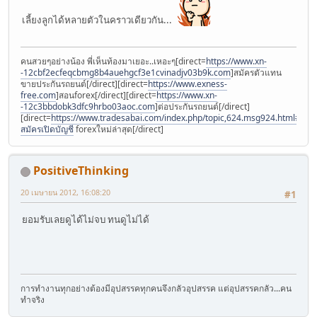
เลี้ยงลูกได้หลายตัวในคราวเดียวกัน...
คนสวยๆอย่างน้อง พี่เห็นท้องมาเยอะ..เหอะๆ[direct=
https://www.xn-
-12cbf2ecfeqcbmg8b4auehgcf3e1cvinadjv03b9k.com
]สมัครตัวแทน
ขายประกันรถยนต์[/direct][direct=
https://www.exness-
free.com
]สอนforex[/direct][direct=
https://www.xn-
-12c3bbdobk3dfc9hrbo03aoc.com
]ต่อประกันรถยนต์[/direct]
[direct=
https://www.tradesabai.com/index.php/topic,624.msg924.html#msg9
สมัครเปิดบัญชี
forexใหม่ล่าสุด[/direct]
PositiveThinking
20 เมษายน 2012, 16:08:20
#1
ยอมรับเลยดูได้ไม่จบ ทนดูไม่ได้
การทำงานทุกอย่างต้องมีอุปสรรคทุกคนจึงกลัวอุปสรรค แต่อุปสรรคกลัว...คน
ทำจริง