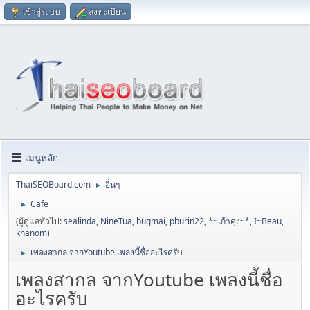
เข้าสู่ระบบ
ลงทะเบียน
เมนูหลัก
ThaiSEOBoard.com
อื่นๆ
►
Cafe
►
(ผู้ดูแลทั่วไป:
sealinda
,
NineTua
,
bugmai
,
pburin22
,
*~เก้าคุง~*
,
I~Beau
,
khanom
)
เพลงสากล จากYoutube เพลงนี้ชื่ออะไรครับ
►
เพลงสากล จากYoutube เพลงนี้ชื่อ
อะไรครับ