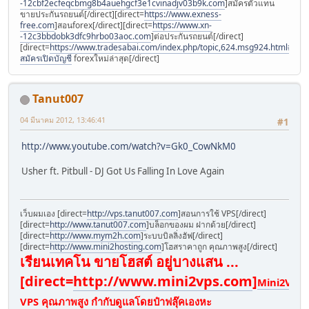
-12cbf2ecfeqcbmg8b4auehgcf3e1cvinadjv03b9k.com
]สมัครตัวแทน
ขายประกันรถยนต์[/direct][direct=
https://www.exness-
free.com
]สอนforex[/direct][direct=
https://www.xn-
-12c3bbdobk3dfc9hrbo03aoc.com
]ต่อประกันรถยนต์[/direct]
[direct=
https://www.tradesabai.com/index.php/topic,624.msg924.html#msg9
สมัครเปิดบัญชี
forexใหม่ล่าสุด[/direct]
Tanut007
04 มีนาคม 2012, 13:46:41
#1
http://www.youtube.com/watch?v=Gk0_CowNkM0
Usher ft. Pitbull - DJ Got Us Falling In Love Again
เว็บผมเอง [direct=
http://vps.tanut007.com
]สอนการใช้ VPS[/direct]
[direct=
http://www.tanut007.com
]บล็อกของผม ฝากด้วย[/direct]
[direct=
http://www.mym2h.com
]ระบบบิลลิ่งฮัฟ[/direct]
[direct=
http://www.mini2hosting.com
]โฮสราคาถูก คุณภาพสูง[/direct]
เรียนเทคโน ขายโฮสต์ อยู่บางแสน ...
[direct=
http://www.mini2vps.com
]
Mini2VPS
VPS คุณภาพสูง กำกับดูแลโดยป๋าฟลุ๊คเองหะ