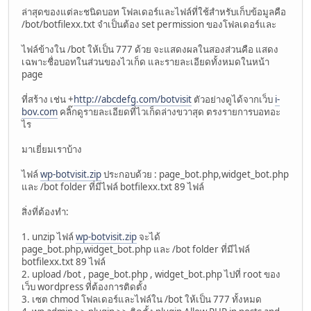
ล่าสุดของแต่ละชนิดบอท โฟลเดอร์และไฟล์ที่ใช้สำหรับเก็บข้อมูลคือ
/bot/botfilexx.txt จำเป็นต้อง set permission ของโฟลเดอร์และ
ไฟล์ข้างใน /bot ให้เป็น 777 ด้วย จะแสดงผลในสองส่วนคือ แสดง
เฉพาะชื่อบอทในส่วนของไวเก็ด และรายละเอียดทั้งหมดในหน้า
page
ที่สร้าง เช่น +
http://abcdefg.com/botvisit
ตัวอย่างดูได้จากเว็บ
i-
bov.com
คลิ๊กดูรายละเอียดที่ไวเก็ดล่างขวาสุด ตรงรายการบอทอะ
ไร
มาเยี่ยมเราบ้าง
ไฟล์
wp-botvisit.zip
ประกอบด้วย : page_bot.php,widget_bot.php
และ /bot folder ที่มีไฟล์ botfilexx.txt 89 ไฟล์
สิ่งที่ต้องทำ:
1. unzip ไฟล์
wp-botvisit.zip
จะได้
page_bot.php,widget_bot.php และ /bot folder ที่มีไฟล์
botfilexx.txt 89 ไฟล์
2. upload /bot , page_bot.php , widget_bot.php ไปที่ root ของ
เว็บ wordpress ที่ต้องการติดตั้ง
3. เซต chmod โฟลเดอร์และไฟล์ใน /bot ให้เป็น 777 ทั้งหมด