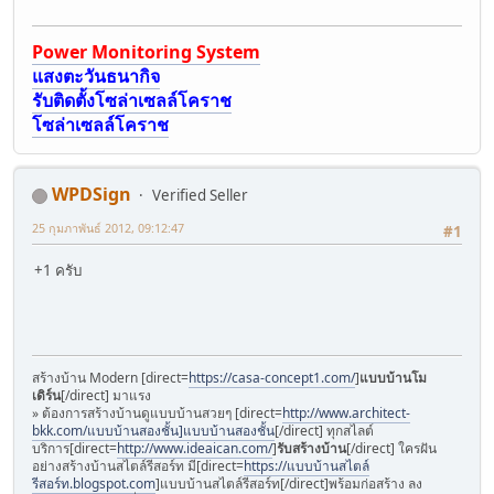
Power Monitoring System
แสงตะวันธนากิจ
รับติดตั้งโซล่าเซลล์โคราช
โซล่าเซลล์โคราช
WPDSign
Verified Seller
25 กุมภาพันธ์ 2012, 09:12:47
#1
+1 ครับ
สร้างบ้าน Modern [direct=
https://casa-concept1.com/
]
แบบบ้านโม
เดิร์น
[/direct] มาแรง
» ต้องการสร้างบ้านดูแบบบ้านสวยๆ [direct=
http://www.architect-
bkk.com/แบบบ้านสองชั้น]แบบบ้านสองชั้น
[/direct] ทุกสไลต์
บริการ[direct=
http://www.ideaican.com/
]
รับสร้างบ้าน
[/direct] ใครฝัน
อย่างสร้างบ้านสไตล์รีสอร์ท มี[direct=
https://แบบบ้านสไตล์
รีสอร์ท.blogspot.com
]แบบบ้านสไตล์รีสอร์ท[/direct]พร้อมก่อสร้าง ลง