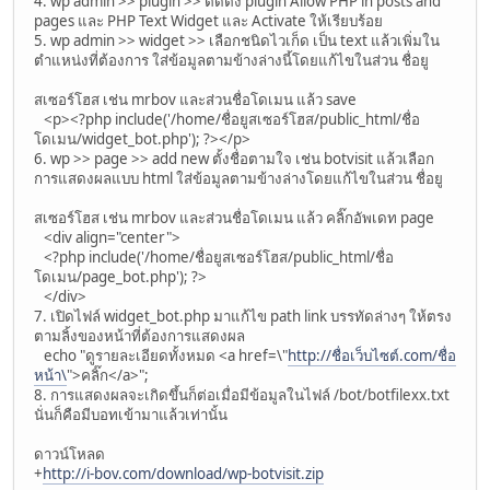
4. wp admin >> plugin >> ติดตั้ง plugin Allow PHP in posts and
pages และ PHP Text Widget และ Activate ให้เรียบร้อย
5. wp admin >> widget >> เลือกชนิดไวเก็ด เป็น text แล้วเพิ่มใน
ตำแหน่งที่ต้องการ ใส่ข้อมูลตามข้างล่างนี้โดยแก้ไขในส่วน ชื่อยู
สเซอร์โฮส เช่น mrbov และส่วนชื่อโดเมน แล้ว save
<p><?php include('/home/ชื่อยูสเซอร์โฮส/public_html/ชื่อ
โดเมน/widget_bot.php'); ?></p>
6. wp >> page >> add new ตั้งชื่อตามใจ เช่น botvisit แล้วเลือก
การแสดงผลแบบ html ใส่ข้อมูลตามข้างล่างโดยแก้ไขในส่วน ชื่อยู
สเซอร์โฮส เช่น mrbov และส่วนชื่อโดเมน แล้ว คลิ๊กอัพเดท page
<div align="center">
<?php include('/home/ชื่อยูสเซอร์โฮส/public_html/ชื่อ
โดเมน/page_bot.php'); ?>
</div>
7. เปิดไฟล์ widget_bot.php มาแก้ไข path link บรรทัดล่างๆ ให้ตรง
ตามลิ้งของหน้าที่ต้องการแสดงผล
echo "ดูรายละเอียดทั้งหมด <a href=\"
http://ชื่อเว็บไซต์.com/ชื่อ
หน้า\
">คลิ๊ก</a>";
8. การแสดงผลจะเกิดขึ้นก็ต่อเมื่อมีข้อมูลในไฟล์ /bot/botfilexx.txt
นั่นก็คือมีบอทเข้ามาแล้วเท่านั้น
ดาวน์โหลด
+
http://i-bov.com/download/wp-botvisit.zip