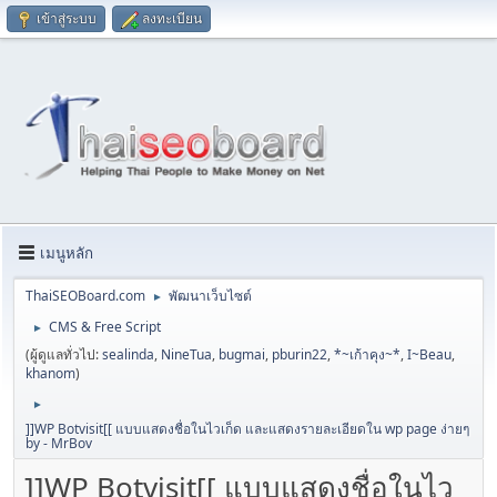
เข้าสู่ระบบ
ลงทะเบียน
เมนูหลัก
ThaiSEOBoard.com
พัฒนาเว็บไซต์
►
CMS & Free Script
►
(ผู้ดูแลทั่วไป:
sealinda
,
NineTua
,
bugmai
,
pburin22
,
*~เก้าคุง~*
,
I~Beau
,
khanom
)
►
]]WP Botvisit[[ แบบแสดงชื่อในไวเก็ด และแสดงรายละเอียดใน wp page ง่ายๆ
by - MrBov
]]WP Botvisit[[ แบบแสดงชื่อในไว